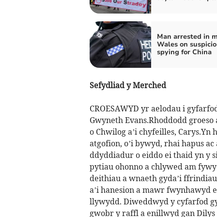
Man arrested in m
Wales on suspicio
spying for China
Sefydliad y Merched
CROESAWYD yr aelodau i gyfarfod o
Gwyneth Evans.Rhoddodd groeso a
o Chwilog a’i chyfeilles, Carys.Yn
atgofion, o’i bywyd, rhai hapus ac
ddyddiadur o eiddo ei thaid yn y 
pytiau ohonno a chlywed am fywy
deithiau a wnaeth gyda’i ffrindiau 
a’i hanesion a mawr fwynhawyd ed
llywydd. Diweddwyd y cyfarfod gyd
gwobr y raffl a enillwyd gan Dilys