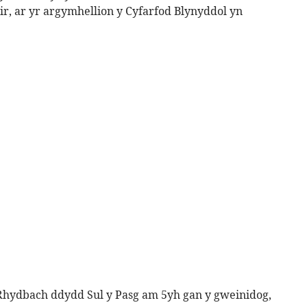
r, ar yr argymhellion y Cyfarfod Blynyddol yn
hydbach ddydd Sul y Pasg am 5yh gan y gweinidog,