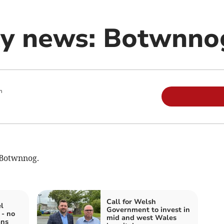
y news: Botwnno
m
 Botwnnog.
Call for Welsh
l
Government to invest in
 - no
mid and west Wales
ans