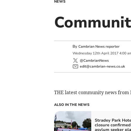
NEWS
Communit
By
Cambrian News reporter
Wednesday
12
th
April
2017
4:00 a
@CambrianNews
edit@cambrian-news.co.uk
THE latest community news from
ALSO IN THE NEWS
Stradey Park Hote
closure confirmed
asylum seeker pl