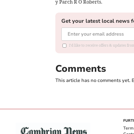
y Parch R O Roberts.
Get your latest local news f
I'd like to receive offers & updates f
Comments
This article has no comments yet. B
FURT
Term