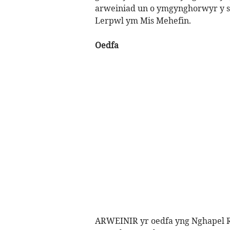
arweiniad un o ymgynghorwyr y si
Lerpwl ym Mis Mehefin.
Oedfa
ARWEINIR yr oedfa yng Nghapel R