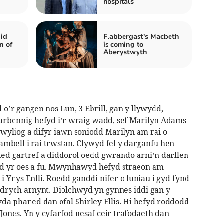
hospitals
id
Flabbergast's Macbeth
n of
is coming to
Aberystwyth
’r gangen nos Lun, 3 Ebrill, gan y llywydd,
rbennig hefyd i’r wraig wadd, sef Marilyn Adams
 hwyliog a difyr iawn soniodd Marilyn am rai o
 ambell i rai trwstan. Clywyd fel y darganfu hen
sied gartref a diddorol oedd gwrando arni’n darllen
d yr oes a fu. Mwynhawyd hefyd straeon am
i Ynys Enlli. Roedd ganddi nifer o luniau i gyd-fynd
rych arnynt. Diolchwyd yn gynnes iddi gan y
a phaned dan ofal Shirley Ellis. Hi hefyd roddodd
 Jones. Yn y cyfarfod nesaf ceir trafodaeth dan