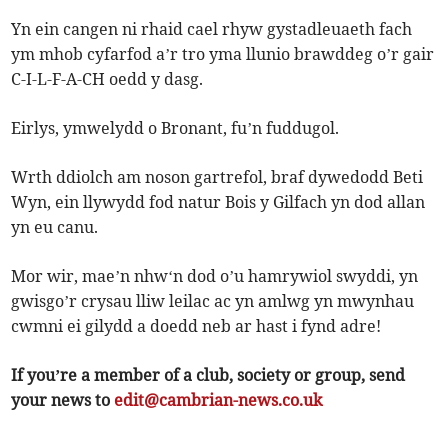
Yn ein cangen ni rhaid cael rhyw gystadleuaeth fach
ym mhob cyfarfod a’r tro yma llunio brawddeg o’r gair
C-I-L-F-A-CH oedd y dasg.
Eirlys, ymwelydd o Bronant, fu’n fuddugol.
Wrth ddiolch am noson gartrefol, braf dywedodd Beti
Wyn, ein llywydd fod natur Bois y Gilfach yn dod allan
yn eu canu.
Mor wir, mae’n nhw‘n dod o’u hamrywiol swyddi, yn
gwisgo’r crysau lliw leilac ac yn amlwg yn mwynhau
cwmni ei gilydd a doedd neb ar hast i fynd adre!
If you’re a member of a club, society or group, send
your news to
edit@cambrian-news.co.uk