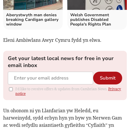
Aberystwyth man denies
Welsh Government
breaking Cardigan gallery
publishes Disabled
window
People's Rights Plan
Eleni Ambiwlans Awyr Cymru fydd yn elwa.
Get your latest local news for free in your
email inbox
Submit
I'd like to receive offers & updates from Cambrian News.
Privacy
notice
Un ohonom ni yn Llanfarian yw Heledd, eu
harweinydd, sydd erbyn hyn yn byw yn Nerwen Gam
ac wedi sefydlu asiantiaeth gyfieithu “Cyfiaith” yn