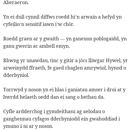
Aberaeron.
Yn ei dull cynnil diffws roedd hi’n arwain a hefyd yn
cyfeilio‘n sensitif iawn i’w chôr.
Roedd graen ar y gwaith — yn ganeuon poblogaidd, yn
ganu gwerin ac ambell emyn.
Rhwng yr unawdau, tinc y gitâr a jôcs lliwgar Hywel, yr
arweinydd ffraeth, fe gaed rhaglen amrywiol, hynod o
dderbyniol.
Torrwyd y noson yn ei blas i ganiatau amser i droi at y
bwrdd helaeth oedd dan ei sang o bethau da.
Cyfle ardderchog i gymdeithasu ag aelodau o
ganghennau cyfagos dderbyniodd ein gwahoddiad i
ymuno â ni ar y noson.