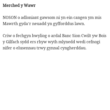
Merched y Wawr
NOSON o adloniant gawsom ni yn ein cangen ym mis
Mawrth gyda’r neuadd yn gyfforddus lawn.
Criw o fechgyn hwyliog o ardal Banc Sion Cwilt yw Bois
y Gilfach sydd ers rhyw wyth mlynedd wedi cefnogi
nifer o elusennau trwy gynnal cyngherddau.