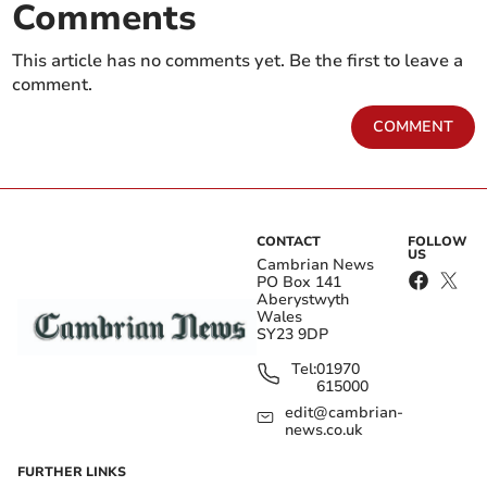
Comments
This article has no comments yet. Be the first to leave a
comment.
COMMENT
CONTACT
FOLLOW
US
Cambrian News
PO Box 141
Aberystwyth
Wales
SY23 9DP
Tel:
01970
615000
edit@cambrian-
news.co.uk
FURTHER LINKS