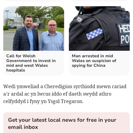
Call for Welsh
Man arrested in mid
Government to invest in
Wales on suspicion of
mid and west Wales
spying for China
hospitals
Wedi ymweliad a Cheredigion syrthiodd mewn cariad
a’r ardal ac yn lwcus iddo ef daeth swydd athro
celfyddyd i fyny yn Ysgol Tregaron.
Get your latest local news for free in your
email inbox