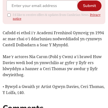
Submit
I'd like to receive offers & updates from Cambrian News.
Privacy
notice
Cafodd ei ethol i’r Academi Frenhinol Gymreig yn 1994
ac mae rhai o’i ddarluniau nodweddiadol yn cynnwys
Castell Dolbadarn a Soar Y Mynydd.
Mae’r actores Nia Caron (Pobl y Cwm) a’i brawd Huw
Davies wedi bod yn ymwchilio ar gyfer y llyfr ers
blwyddyn a hanner a Ceri Thomas yw awdur y llyfr
dwyieithog.
• Bywyd a Gwaith yr Artist Ogwyn Davies, Ceri Thomas,
Y Lolfa, £40.