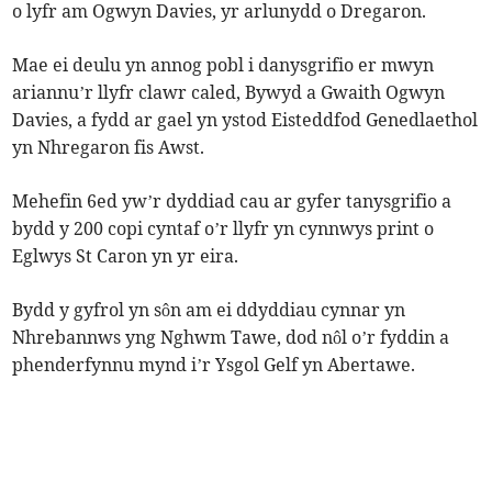
o lyfr am Ogwyn Davies, yr arlunydd o Dregaron.
Mae ei deulu yn annog pobl i danysgrifio er mwyn
ariannu’r llyfr clawr caled, Bywyd a Gwaith Ogwyn
Davies, a fydd ar gael yn ystod Eisteddfod Genedlaethol
yn Nhregaron fis Awst.
Mehefin 6ed yw’r dyddiad cau ar gyfer tanysgrifio a
bydd y 200 copi cyntaf o’r llyfr yn cynnwys print o
Eglwys St Caron yn yr eira.
Bydd y gyfrol yn sôn am ei ddyddiau cynnar yn
Nhrebannws yng Nghwm Tawe, dod nôl o’r fyddin a
phenderfynnu mynd i’r Ysgol Gelf yn Abertawe.