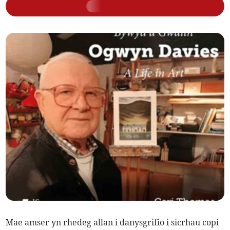
Mae amser yn rhedeg allan i danysgrifio i sicrhau copi