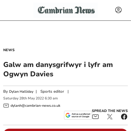
NEWS
Galw am danysgrifwyr i lyfr am
Ogwyn Davies
By
|
Sports editor
|
Dylan Halliday
Saturday
28
th
May
2022
6:30 am
dylanh@cambrian-news.co.uk
SPREAD THE NEWS