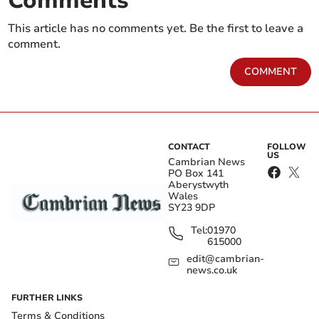
Comments
This article has no comments yet. Be the first to leave a
comment.
COMMENT
CONTACT
FOLLOW
US
Cambrian News
PO Box 141
Aberystwyth
Wales
SY23 9DP
Tel:
01970
615000
edit@cambrian-
news.co.uk
FURTHER LINKS
Terms & Conditions