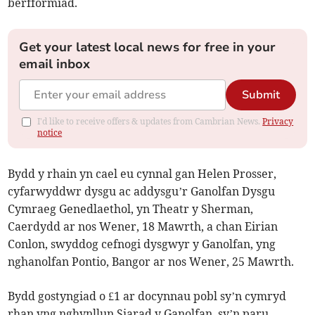
berfformiad.
Get your latest local news for free in your
email inbox
Submit
I'd like to receive offers & updates from Cambrian News.
Privacy
notice
Bydd y rhain yn cael eu cynnal gan Helen Prosser,
cyfarwyddwr dysgu ac addysgu’r Ganolfan Dysgu
Cymraeg Genedlaethol, yn Theatr y Sherman,
Caerdydd ar nos Wener, 18 Mawrth, a chan Eirian
Conlon, swyddog cefnogi dysgwyr y Ganolfan, yng
nghanolfan Pontio, Bangor ar nos Wener, 25 Mawrth.
Bydd gostyngiad o £1 ar docynnau pobl sy’n cymryd
rhan yng nghynllun Siarad y Ganolfan, sy’n paru