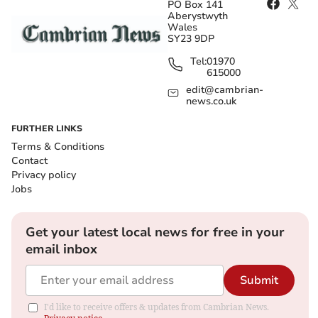
PO Box 141
Aberystwyth
Wales
SY23 9DP
Tel:
01970
615000
edit@cambrian-
news.co.uk
FURTHER LINKS
Terms & Conditions
Contact
Privacy policy
Jobs
Get your latest local news for free in your
email inbox
Submit
I'd like to receive offers & updates from Cambrian News.