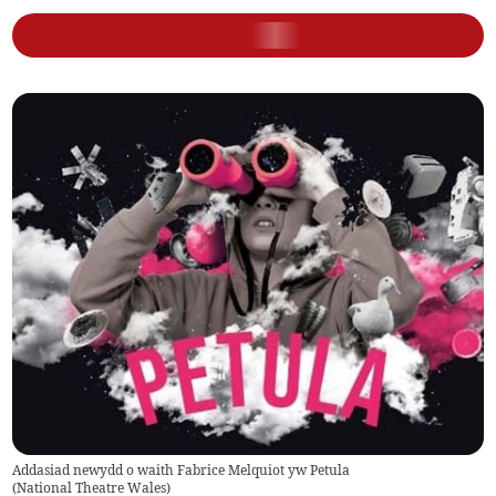
Addasiad newydd o waith Fabrice Melquiot yw Petula
(
National Theatre Wales
)