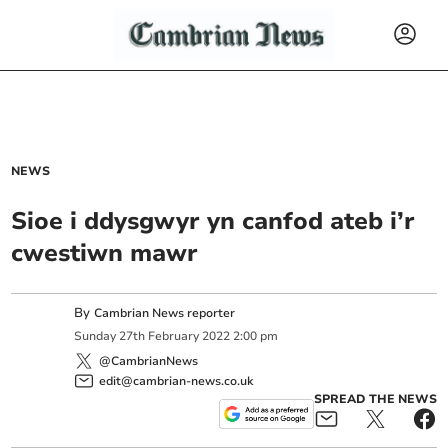
NEWS
Sioe i ddysgwyr yn canfod ateb i’r
cwestiwn mawr
By
Cambrian News reporter
Sunday
27
th
February
2022
2:00 pm
@CambrianNews
edit@cambrian-news.co.uk
SPREAD THE NEWS