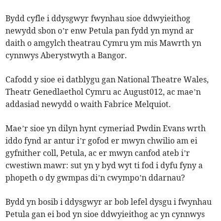
Bydd cyfle i ddysgwyr fwynhau sioe ddwyieithog
newydd sbon o’r enw Petula pan fydd yn mynd ar
daith o amgylch theatrau Cymru ym mis Mawrth yn
cynnwys Aberystwyth a Bangor.
Cafodd y sioe ei datblygu gan National Theatre Wales,
Theatr Genedlaethol Cymru ac August012, ac mae’n
addasiad newydd o waith Fabrice Melquiot.
Mae’r sioe yn dilyn hynt cymeriad Pwdin Evans wrth
iddo fynd ar antur i’r gofod er mwyn chwilio am ei
gyfnither coll, Petula, ac er mwyn canfod ateb i’r
cwestiwn mawr: sut yn y byd wyt ti fod i dyfu fyny a
phopeth o dy gwmpas di’n cwympo’n ddarnau?
Bydd yn bosib i ddysgwyr ar bob lefel dysgu i fwynhau
Petula gan ei bod yn sioe ddwyieithog ac yn cynnwys