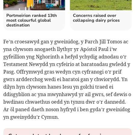
Portmeirion ranked 13th
Concerns raised over
most colourful global
collapsing dairy prices
destination
Fe’n croesawyd gan y gweinidog, y Parch Jill Tomos ac
yna clywsom anogaeth llythyr yr Apóstol Paul i’w
gyfeillion yng Nghorinth a hefyd ychydig adnodau o’r
Testament Newydd yn cyfeirio at baratoadau gwledd y
Pasg. Offrymwyd gras wedyn cyn cyfranogi o’r prif
gwrs ardderchog wedi ei baratoi gan y chwiorydd. Yn
dilyn hyn clywsom hanes Iesu yn golchi traed ei
ddisgyblion ac yna mwynhawyd yr ail gwrs, sef dewis o
bwdinau chwaethus oedd yn tynnu dwr o’r dannedd.
Ar ôl paned daeth noson hyfryd i ben gyda’r gweinidog
yn gweinyddu’r Cymun.