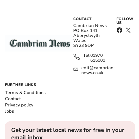
CONTACT
FOLLOW
US
Cambrian News
PO Box 141
Aberystwyth
Wales
SY23 9DP
Tel:
01970
615000
edit@cambrian-
news.co.uk
FURTHER LINKS
Terms & Conditions
Contact
Privacy policy
Jobs
Get your latest local news for free in your
email inbox