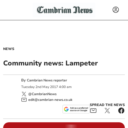
NEWS
Community news: Lampeter
By
Cambrian News reporter
Tuesday
2
nd
May
2017
4:00 am
@CambrianNews
edit@cambrian-news.co.uk
SPREAD THE NEWS