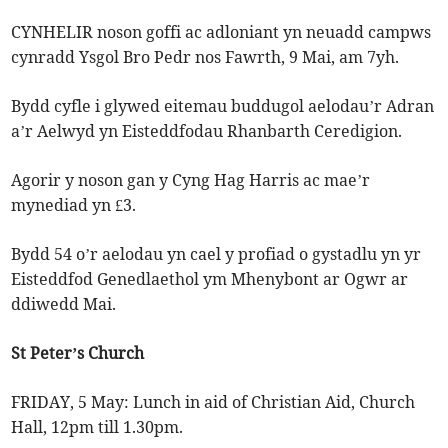
CYNHELIR noson goffi ac adloniant yn neuadd campws
cynradd Ysgol Bro Pedr nos Fawrth, 9 Mai, am 7yh.
Bydd cyfle i glywed eitemau buddugol aelodau’r Adran
a’r Aelwyd yn Eisteddfodau Rhanbarth Ceredigion.
Agorir y noson gan y Cyng Hag Harris ac mae’r
mynediad yn £3.
Bydd 54 o’r aelodau yn cael y profiad o gystadlu yn yr
Eisteddfod Genedlaethol ym Mhenybont ar Ogwr ar
ddiwedd Mai.
St Peter’s Church
FRIDAY, 5 May: Lunch in aid of Christian Aid, Church
Hall, 12pm till 1.30pm.