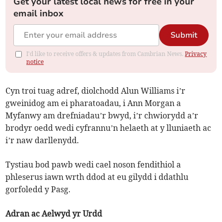
Get your latest local news for free in your
email inbox
Submit
I'd like to receive offers & updates from Cambrian News.
Privacy
notice
Cyn troi tuag adref, diolchodd Alun Williams i’r
gweinidog am ei pharatoadau, i Ann Morgan a
Myfanwy am drefniadau’r bwyd, i’r chwiorydd a’r
brodyr oedd wedi cyfrannu’n helaeth at y lluniaeth ac
i’r naw darllenydd.
Tystiau bod pawb wedi cael noson fendithiol a
phleserus iawn wrth ddod at eu gilydd i ddathlu
gorfoledd y Pasg.
Adran ac Aelwyd yr Urdd