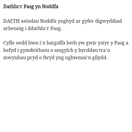
Dathlu’r Pasg yn Noddfa
DAETH aelodau Noddfa ynghyd ar gyfer digwyddiad
arbennig i ddathlu’r Pasg.
Cyfle oedd hwn i’n hatgoffa beth yw gwir ystyr y Pasg a
hefyd i gymdeithasu o amgylch y byrddau tra’n
mwynhau pryd o fwyd yng nghwmni’n gilydd.