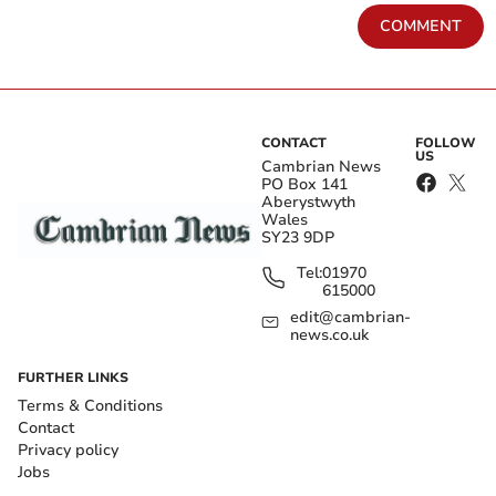
COMMENT
CONTACT
FOLLOW
US
Cambrian News
PO Box 141
Aberystwyth
Wales
SY23 9DP
Tel:
01970
615000
edit@cambrian-
news.co.uk
FURTHER LINKS
Terms & Conditions
Contact
Privacy policy
Jobs