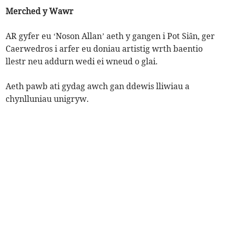
Merched y Wawr
AR gyfer eu ‘Noson Allan’ aeth y gangen i Pot Siân, ger
Caerwedros i arfer eu doniau artistig wrth baentio
llestr neu addurn wedi ei wneud o glai.
Aeth pawb ati gydag awch gan ddewis lliwiau a
chynlluniau unigryw.