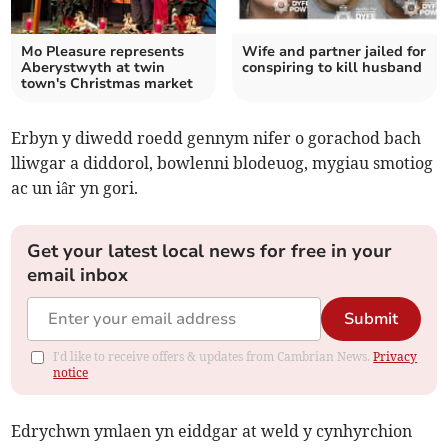
Mo Pleasure represents
Wife and partner jailed for
Aberystwyth at twin
conspiring to kill husband
town's Christmas market
Erbyn y diwedd roedd gennym nifer o gorachod bach
lliwgar a diddorol, bowlenni blodeuog, mygiau smotiog
ac un iâr yn gori.
Get your latest local news for free in your
email inbox
Submit
I'd like to receive offers & updates from Cambrian News.
Privacy
notice
Edrychwn ymlaen yn eiddgar at weld y cynhyrchion