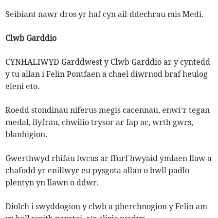
Seibiant nawr dros yr haf cyn ail-ddechrau mis Medi.
Clwb Garddio
CYNHALIWYD Garddwest y Clwb Garddio ar y cyntedd
y tu allan i Felin Pontfaen a chael diwrnod braf heulog
eleni eto.
Roedd stondinau niferus megis cacennau, enwi’r tegan
medal, llyfrau, chwilio trysor ar fap ac, wrth gwrs,
blanhigion.
Gwerthwyd rhifau lwcus ar ffurf hwyaid ymlaen llaw a
chafodd yr enillwyr eu pysgota allan o bwll padlo
plentyn yn llawn o ddwr.
Diolch i swyddogion y clwb a pherchnogion y Felin am