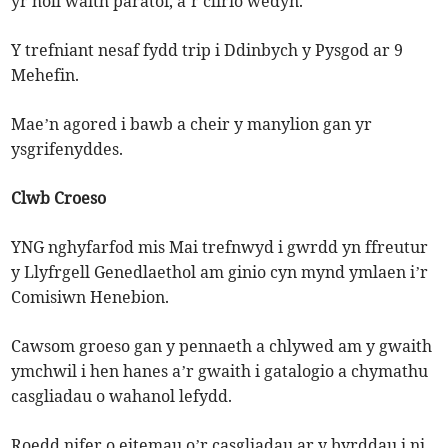
yr holl waith paratoi, a’r clirio wedyn.
Y trefniant nesaf fydd trip i Ddinbych y Pysgod ar 9
Mehefin.
Mae’n agored i bawb a cheir y manylion gan yr
ysgrifenyddes.
Clwb Croeso
YNG nghyfarfod mis Mai trefnwyd i gwrdd yn ffreutur
y Llyfrgell Genedlaethol am ginio cyn mynd ymlaen i’r
Comisiwn Henebion.
Cawsom groeso gan y pennaeth a chlywed am y gwaith
ymchwil i hen hanes a’r gwaith i gatalogio a chymathu
casgliadau o wahanol lefydd.
Roedd nifer o eitemau o’r casgliadau ar y byrddau i ni