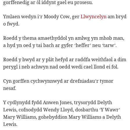
gorffenedig ar ôl iddynt gael eu prosesu.
Ymlaen wedyn i’r Moody Cow, ger
Llwyncelyn
am bryd
o fwyd.
Roedd y thema amaethyddol yn amlwg ym mhob man,
a hyd yn oed y tai bach ar gyfer ‘heffer’ neu ‘tarw’.
Roedd y bwyd ar y plât hefyd ar raddfa weithfaol a dim
perygl i neb achwyn nad oedd wedi cael llond ei fol.
Cyn gorffen cychwynnwyd ar drefniadau’r tymor
nesaf.
Y cydlynydd fydd Anwen Jones, trysorydd Delyth
Lewis, cofnodydd Wendy Lloyd, dosbarthu ‘Y Wawr’
Mary Williams, gohebyddion Mary Williams a Delyth
Lewis.