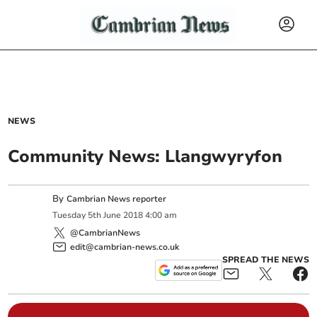
NEWS
Community News: Llangwyryfon
By
Cambrian News reporter
Tuesday
5
th
June
2018
4:00 am
@CambrianNews
edit@cambrian-news.co.uk
SPREAD THE NEWS