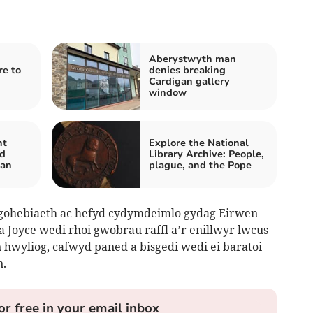
Aberystwyth man
re to
denies breaking
Cardigan gallery
window
nt
Explore the National
ed
Library Archive: People,
lan
plague, and the Pope
gohebiaeth ac hefyd cydymdeimlo gydag Eirwen
 a Joyce wedi rhoi gwobrau raffl a’r enillwyr lwcus
n hwyliog, cafwyd paned a bisgedi wedi ei baratoi
n.
or free in your email inbox