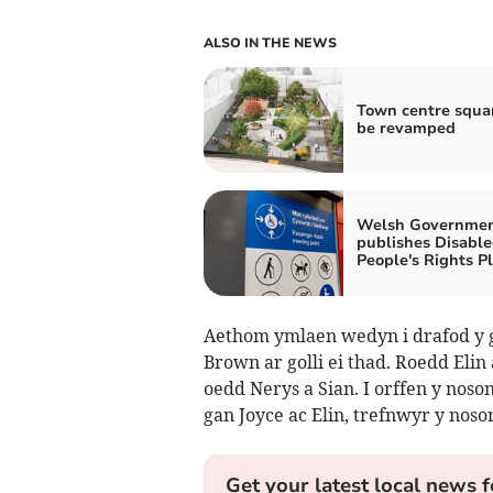
ALSO IN THE NEWS
Town centre squa
be revamped
Welsh Governme
publishes Disabl
People's Rights P
Aethom ymlaen wedyn i drafod y 
Brown ar golli ei thad. Roedd Elin
oedd Nerys a Sian. I orffen y noso
gan Joyce ac Elin, trefnwyr y noso
Get your latest local news f