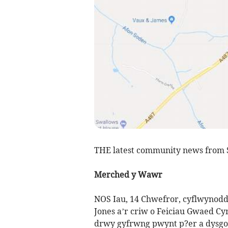
THE latest community news from 
Merched y Wawr
NOS Iau, 14 Chwefror, cyflwynodd
Jones a’r criw o Feiciau Gwaed C
drwy gyfrwng pwynt p?er a dysgo