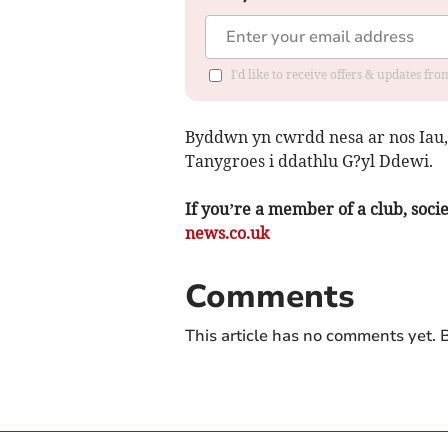
I'd like to receive offers & updates f
Byddwn yn cwrdd nesa ar nos Iau,
Tanygroes i ddathlu G?yl Ddewi.
If you’re a member of a club, soci
news.co.uk
Comments
This article has no comments yet. B