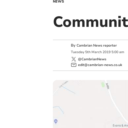
NEWS
Communit
By
Cambrian News reporter
Tuesday
5
th
March
2019
5:00 am
@CambrianNews
edit@cambrian-news.co.uk