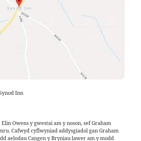
Synod Inn
 Elin Owens y gwestai am y noson, sef Graham
ymru. Cafwyd cyflwyniad addysgiadol gan Graham
dd aelodau Cangen y Bryniau lawer am y modd