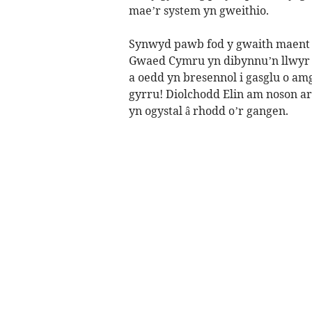
mae’r system yn gweithio.
Synwyd pawb fod y gwaith maent y
Gwaed Cymru yn dibynnu’n llwyr a
a oedd yn bresennol i gasglu o amg
gyrru! Diolchodd Elin am noson ar
yn ogystal â rhodd o’r gangen.