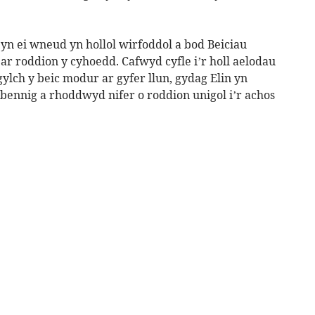
n ei wneud yn hollol wirfoddol a bod Beiciau
r roddion y cyhoedd. Cafwyd cyfle i’r holl aelodau
ylch y beic modur ar gyfer llun, gydag Elin yn
bennig a rhoddwyd nifer o roddion unigol i’r achos