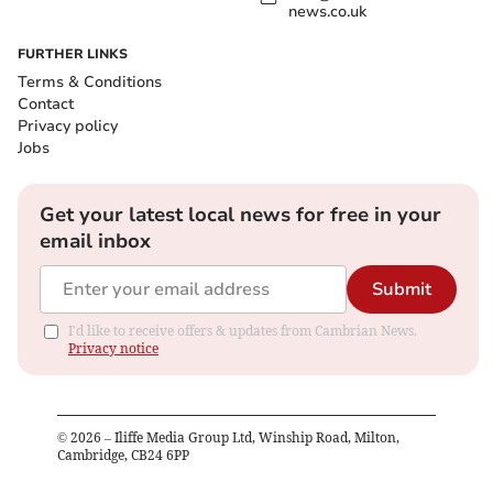
news.co.uk
FURTHER LINKS
Terms & Conditions
Contact
Privacy policy
Jobs
Get your latest local news for free in your
email inbox
Submit
I'd like to receive offers & updates from Cambrian News.
Privacy notice
©
2026
– Iliffe Media Group Ltd, Winship Road, Milton,
Cambridge, CB24 6PP