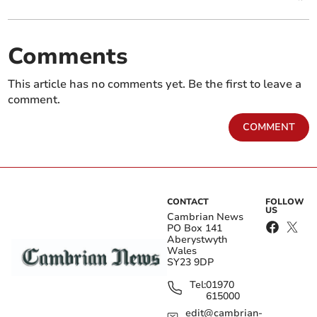
Comments
This article has no comments yet. Be the first to leave a
comment.
COMMENT
CONTACT
FOLLOW
US
Cambrian News
PO Box 141
Aberystwyth
Wales
SY23 9DP
Tel:
01970
615000
edit@cambrian-