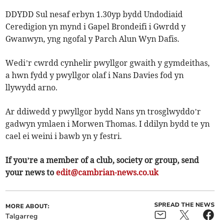
DDYDD Sul nesaf erbyn 1.30yp bydd Undodiaid
Ceredigion yn mynd i Gapel Brondeifi i Gwrdd y
Gwanwyn, yng ngofal y Parch Alun Wyn Dafis.
Wedi’r cwrdd cynhelir pwyllgor gwaith y gymdeithas,
a hwn fydd y pwyllgor olaf i Nans Davies fod yn
llywydd arno.
Ar ddiwedd y pwyllgor bydd Nans yn trosglwyddo’r
gadwyn ymlaen i Morwen Thomas. I ddilyn bydd te yn
cael ei weini i bawb yn y festri.
If you’re a member of a club, society or group, send
your news to
edit@cambrian-news.co.uk
SPREAD THE NEWS
MORE ABOUT:
Talgarreg