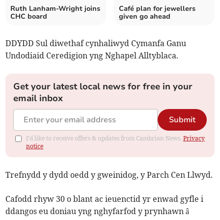
Ruth Lanham-Wright joins
Café plan for jewellers
CHC board
given go ahead
DDYDD Sul diwethaf cynhaliwyd Cymanfa Ganu
Undodiaid Ceredigion yng Nghapel Alltyblaca.
Get your latest local news for free in your
email inbox
Submit
I'd like to receive offers & updates from Cambrian News.
Privacy
notice
Trefnydd y dydd oedd y gweinidog, y Parch Cen Llwyd.
Cafodd rhyw 30 o blant ac ieuenctid yr enwad gyfle i
ddangos eu doniau yng nghyfarfod y prynhawn â