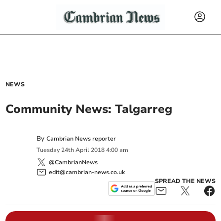
NEWS
Community News: Talgarreg
By
Cambrian News reporter
Tuesday
24
th
April
2018
4:00 am
@CambrianNews
edit@cambrian-news.co.uk
SPREAD THE NEWS