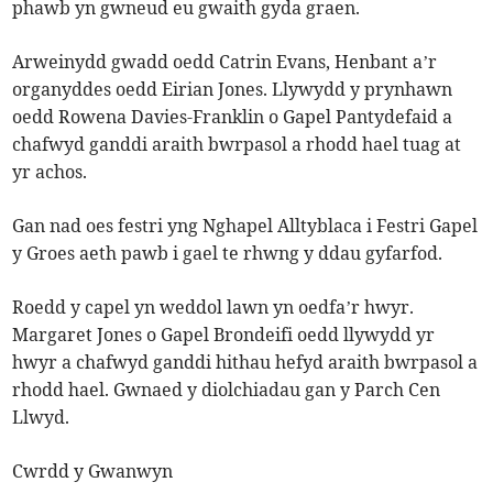
phawb yn gwneud eu gwaith gyda graen.
Arweinydd gwadd oedd Catrin Evans, Henbant a’r
organyddes oedd Eirian Jones. Llywydd y prynhawn
oedd Rowena Davies-Franklin o Gapel Pantydefaid a
chafwyd ganddi araith bwrpasol a rhodd hael tuag at
yr achos.
Gan nad oes festri yng Nghapel Alltyblaca i Festri Gapel
y Groes aeth pawb i gael te rhwng y ddau gyfarfod.
Roedd y capel yn weddol lawn yn oedfa’r hwyr.
Margaret Jones o Gapel Brondeifi oedd llywydd yr
hwyr a chafwyd ganddi hithau hefyd araith bwrpasol a
rhodd hael. Gwnaed y diolchiadau gan y Parch Cen
Llwyd.
Cwrdd y Gwanwyn