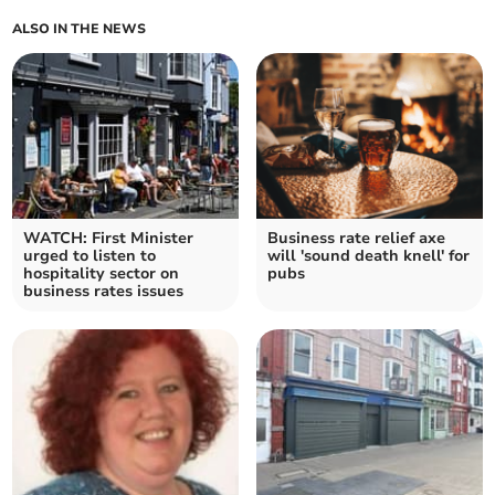
ALSO IN THE NEWS
WATCH: First Minister
Business rate relief axe
urged to listen to
will 'sound death knell' for
hospitality sector on
pubs
business rates issues