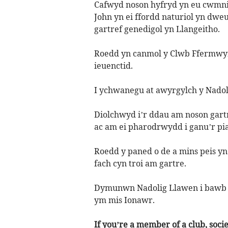
Cafwyd noson hyfryd yn eu cwmni,
John yn ei ffordd naturiol yn dwe
gartref genedigol yn Llangeitho.
Roedd yn canmol y Clwb Ffermwyr
ieuenctid.
I ychwanegu at awyrgylch y Nadoli
Diolchwyd i’r ddau am noson gartre
ac am ei pharodrwydd i ganu’r pia
Roedd y paned o de a mins peis 
fach cyn troi am gartre.
Dymunwn Nadolig Llawen i bawb a
ym mis Ionawr.
If you’re a member of a club, soci