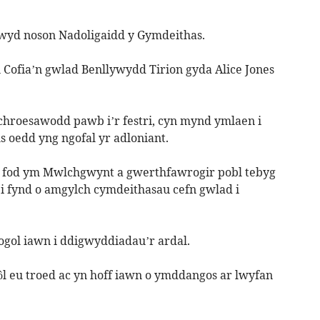
iwyd noson Nadoligaidd y Gymdeithas.
Cofia’n gwlad Benllywydd Tirion gyda Alice Jones
chroesawodd pawb i’r festri, cyn mynd ymlaen i
hs oedd yng ngofal yr adloniant.
isa fod ym Mwlchgwynt a gwerthfawrogir pobl tebyg
r i fynd o amgylch cymdeithasau cefn gwlad i
ogol iawn i ddigwyddiadau’r ardal.
l eu troed ac yn hoff iawn o ymddangos ar lwyfan