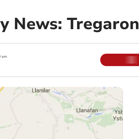
y News: Tregaro
0 am