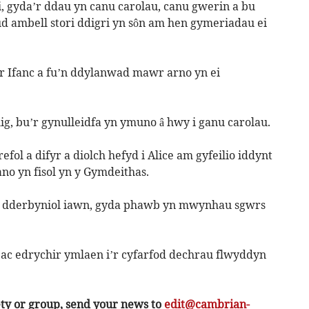
 gyda’r ddau yn canu carolau, canu gwerin a bu
ud ambell stori ddigri yn sôn am hen gymeriadau ei
 Ifanc a fu’n ddylanwad mawr arno yn ei
g, bu’r gynulleidfa yn ymuno â hwy i ganu carolau.
fol a difyr a diolch hefyd i Alice am gyfeilio iddynt
no yn fisol yn y Gymdeithas.
yn dderbyniol iawn, gyda phawb yn mwynhau sgwrs
c edrychir ymlaen i’r cyfarfod dechrau flwyddyn
ety or group, send your news to
edit@cambrian-