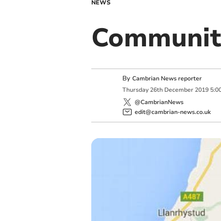
NEWS
Communit
By
Cambrian News reporter
Thursday
26
th
December
2019
5:0
@CambrianNews
edit@cambrian-news.co.uk