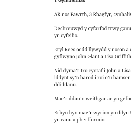
Y Gymdeithas
AR nos Fawrth, 3 Rhagfyr, cynhal
Dechreuwyd y cyfarfod trwy ganu 
yn cyfeilio.
Eryl Rees oedd llywydd y noson a 
gyflwyno John Glant a Lisa Griffit
Nid dyma’r tro cyntaf i John a L
iddynt sy’n barod i roi o’u hamse
ddiddanu.
Mae’r ddau’n weithgar ac yn gefn
Erbyn hyn mae’r wyrion yn dilyn ô
yn canu a pherfformio.