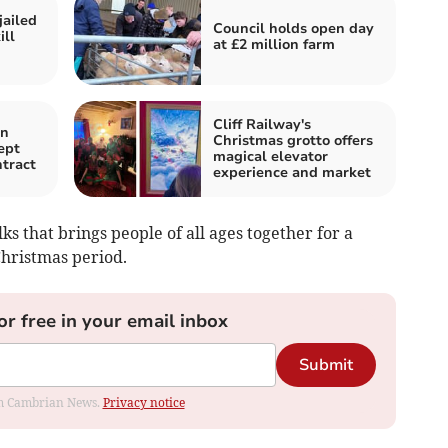
jailed
Council holds open day
ill
at £2 million farm
Cliff Railway's
in
Christmas grotto offers
ept
magical elevator
tract
experience and market
lks that brings people of all ages together for a
Christmas period.
or free in your email inbox
Submit
rom Cambrian News.
Privacy notice