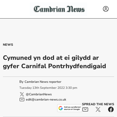
NEWS
Cymuned yn dod at ei gilydd ar
gyfer Carnifal Pontrhydfendigaid
By
Cambrian News reporter
Tuesday
13
th
September
2022
3:30 pm
@CambrianNews
edit@cambrian-news.co.uk
SPREAD THE NEWS