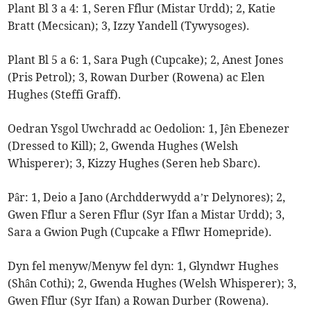
Plant Bl 3 a 4: 1, Seren Fflur (Mistar Urdd); 2, Katie
Bratt (Mecsican); 3, Izzy Yandell (Tywysoges).
Plant Bl 5 a 6: 1, Sara Pugh (Cupcake); 2, Anest Jones
(Pris Petrol); 3, Rowan Durber (Rowena) ac Elen
Hughes (Steffi Graff).
Oedran Ysgol Uwchradd ac Oedolion: 1, Jên Ebenezer
(Dressed to Kill); 2, Gwenda Hughes (Welsh
Whisperer); 3, Kizzy Hughes (Seren heb Sbarc).
Pâr: 1, Deio a Jano (Archdderwydd a’r Delynores); 2,
Gwen Fflur a Seren Fflur (Syr Ifan a Mistar Urdd); 3,
Sara a Gwion Pugh (Cupcake a Fflwr Homepride).
Dyn fel menyw/Menyw fel dyn: 1, Glyndwr Hughes
(Shân Cothi); 2, Gwenda Hughes (Welsh Whisperer); 3,
Gwen Fflur (Syr Ifan) a Rowan Durber (Rowena).