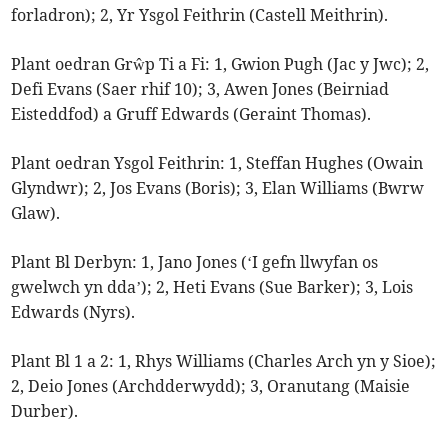
forladron); 2, Yr Ysgol Feithrin (Castell Meithrin).
Plant oedran Grŵp Ti a Fi: 1, Gwion Pugh (Jac y Jwc); 2,
Defi Evans (Saer rhif 10); 3, Awen Jones (Beirniad
Eisteddfod) a Gruff Edwards (Geraint Thomas).
Plant oedran Ysgol Feithrin: 1, Steffan Hughes (Owain
Glyndwr); 2, Jos Evans (Boris); 3, Elan Williams (Bwrw
Glaw).
Plant Bl Derbyn: 1, Jano Jones (‘I gefn llwyfan os
gwelwch yn dda’); 2, Heti Evans (Sue Barker); 3, Lois
Edwards (Nyrs).
Plant Bl 1 a 2: 1, Rhys Williams (Charles Arch yn y Sioe);
2, Deio Jones (Archdderwydd); 3, Oranutang (Maisie
Durber).