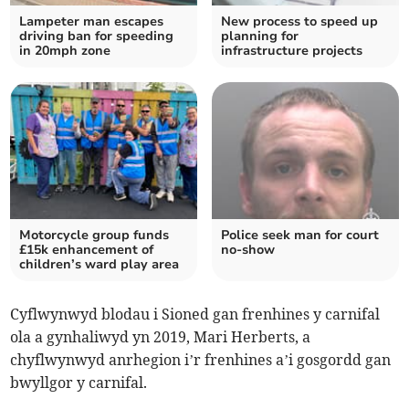
Lampeter man escapes
New process to speed up
driving ban for speeding
planning for
in 20mph zone
infrastructure projects
Motorcycle group funds
Police seek man for court
£15k enhancement of
no-show
children’s ward play area
Cyflwynwyd blodau i Sioned gan frenhines y carnifal
ola a gynhaliwyd yn 2019, Mari Herberts, a
chyflwynwyd anrhegion i’r frenhines a’i gosgordd gan
bwyllgor y carnifal.