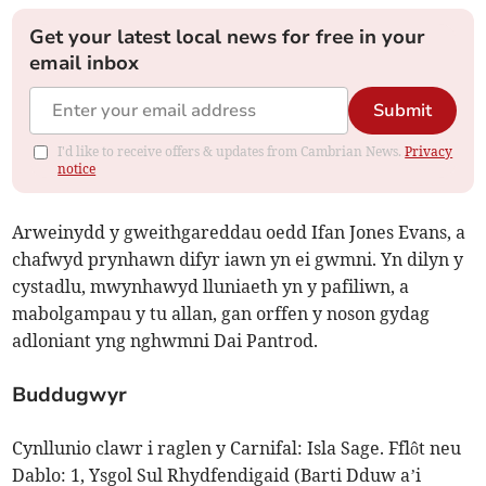
Get your latest local news for free in your
email inbox
Submit
I'd like to receive offers & updates from Cambrian News.
Privacy
notice
Arweinydd y gweithgareddau oedd Ifan Jones Evans, a
chafwyd prynhawn difyr iawn yn ei gwmni. Yn dilyn y
cystadlu, mwynhawyd lluniaeth yn y pafiliwn, a
mabolgampau y tu allan, gan orffen y noson gydag
adloniant yng nghwmni Dai Pantrod.
Buddugwyr
Cynllunio clawr i raglen y Carnifal: Isla Sage. Fflôt neu
Dablo: 1, Ysgol Sul Rhydfendigaid (Barti Dduw a’i