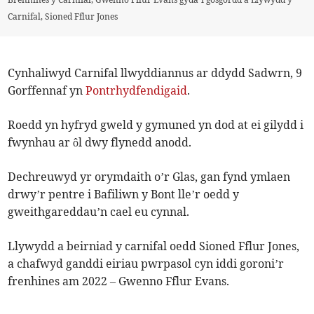
Carnifal, Sioned Fflur Jones
Cynhaliwyd Carnifal llwyddiannus ar ddydd Sadwrn, 9
Gorffennaf yn
Pontrhydfendigaid
.
Roedd yn hyfryd gweld y gymuned yn dod at ei gilydd i
fwynhau ar ôl dwy flynedd anodd.
Dechreuwyd yr orymdaith o’r Glas, gan fynd ymlaen
drwy’r pentre i Bafiliwn y Bont lle’r oedd y
gweithgareddau’n cael eu cynnal.
Llywydd a beirniad y carnifal oedd Sioned Fflur Jones,
a chafwyd ganddi eiriau pwrpasol cyn iddi goroni’r
frenhines am 2022 – Gwenno Fflur Evans.