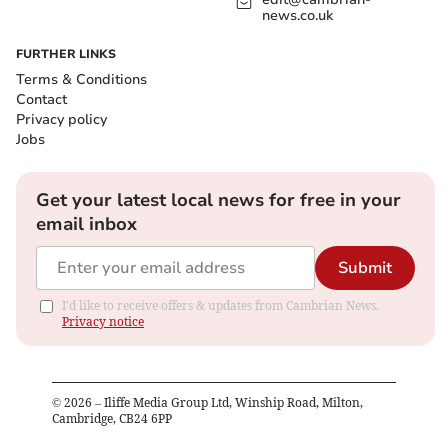
news.co.uk
FURTHER LINKS
Terms & Conditions
Contact
Privacy policy
Jobs
Get your latest local news for free in your
email inbox
Submit
I'd like to receive offers & updates from Cambrian News.
Privacy notice
©
2026
– Iliffe Media Group Ltd, Winship Road, Milton,
Cambridge, CB24 6PP