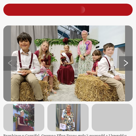
Brenhines y Carnifal, Gwenno Fflur Evans gyda’i gosgordd a Llywydd y