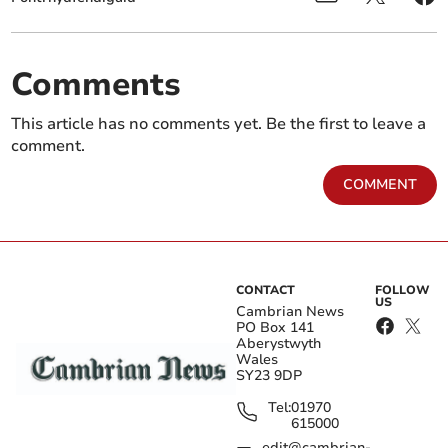
Comments
This article has no comments yet. Be the first to leave a
comment.
COMMENT
CONTACT
FOLLOW
US
Cambrian News
PO Box 141
Aberystwyth
Wales
SY23 9DP
Tel:
01970
615000
edit@cambrian-