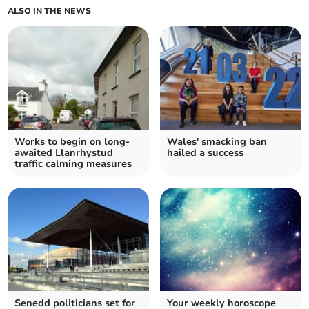
ALSO IN THE NEWS
Works to begin on long-
Wales' smacking ban
awaited Llanrhystud
hailed a success
traffic calming measures
Senedd politicians set for
Your weekly horoscope