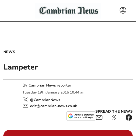
NEWS
Lampeter
By
Cambrian News reporter
Tuesday
19
th
January
2016
10:44 am
@CambrianNews
edit@cambrian-news.co.uk
SPREAD THE NEWS