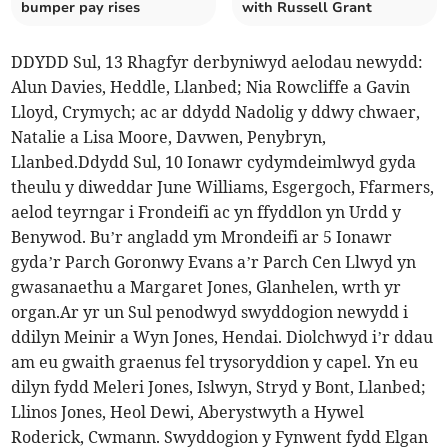
bumper pay rises
with Russell Grant
DDYDD Sul, 13 Rhagfyr derbyniwyd aelodau newydd:
Alun Davies, Heddle, Llanbed; Nia Rowcliffe a Gavin
Lloyd, Crymych; ac ar ddydd Nadolig y ddwy chwaer,
Natalie a Lisa Moore, Davwen, Penybryn,
Llanbed.Ddydd Sul, 10 Ionawr cydymdeimlwyd gyda
theulu y diweddar June Williams, Esgergoch, Ffarmers,
aelod teyrngar i Frondeifi ac yn ffyddlon yn Urdd y
Benywod. Bu’r angladd ym Mrondeifi ar 5 Ionawr
gyda’r Parch Goronwy Evans a’r Parch Cen Llwyd yn
gwasanaethu a Margaret Jones, Glanhelen, wrth yr
organ.Ar yr un Sul penodwyd swyddogion newydd i
ddilyn Meinir a Wyn Jones, Hendai. Diolchwyd i’r ddau
am eu gwaith graenus fel trysoryddion y capel. Yn eu
dilyn fydd Meleri Jones, Islwyn, Stryd y Bont, Llanbed;
Llinos Jones, Heol Dewi, Aberystwyth a Hywel
Roderick, Cwmann. Swyddogion y Fynwent fydd Elgan