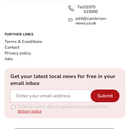
Tel:
01970
615000
edit@cambrian-
news.co.uk
FURTHER LINKS
Terms & Conditions
Contact
Privacy policy
Jobs
Get your latest local news for free in your
email inbox
Submit
I'd like to receive offers & updates from Cambrian News.
Privacy notice