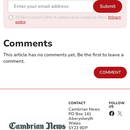
Submit
I'd like to receive offers & updates from Cambrian News.
Privacy
notice
Comments
This article has no comments yet. Be the first to leave a
comment.
COMMENT
CONTACT
FOLLOW
US
Cambrian News
PO Box 141
Aberystwyth
Wales
SY23 9DP