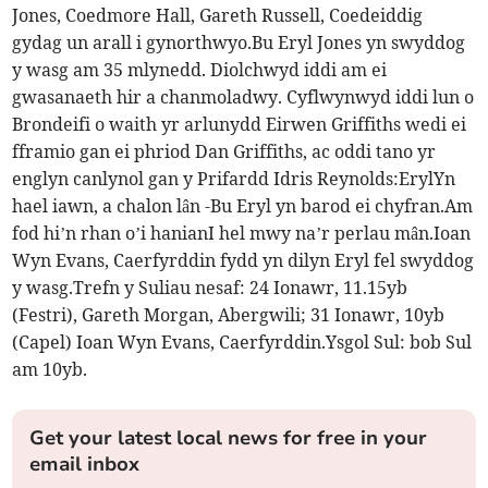
Jones, Coedmore Hall, Gareth Russell, Coedeiddig
gydag un arall i gynorthwyo.Bu Eryl Jones yn swyddog
y wasg am 35 mlynedd. Diolchwyd iddi am ei
gwasanaeth hir a chanmoladwy. Cyflwynwyd iddi lun o
Brondeifi o waith yr arlunydd Eirwen Griffiths wedi ei
fframio gan ei phriod Dan Griffiths, ac oddi tano yr
englyn canlynol gan y Prifardd Idris Reynolds:ErylYn
hael iawn, a chalon lân -Bu Eryl yn barod ei chyfran.Am
fod hi’n rhan o’i hanianI hel mwy na’r perlau mân.Ioan
Wyn Evans, Caerfyrddin fydd yn dilyn Eryl fel swyddog
y wasg.Trefn y Suliau nesaf: 24 Ionawr, 11.15yb
(Festri), Gareth Morgan, Abergwili; 31 Ionawr, 10yb
(Capel) Ioan Wyn Evans, Caerfyrddin.Ysgol Sul: bob Sul
am 10yb.
Get your latest local news for free in your
email inbox