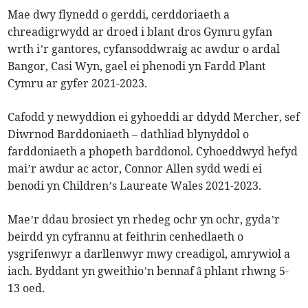
Mae dwy flynedd o gerddi, cerddoriaeth a
chreadigrwydd ar droed i blant dros Gymru gyfan
wrth i’r gantores, cyfansoddwraig ac awdur o ardal
Bangor, Casi Wyn, gael ei phenodi yn Fardd Plant
Cymru ar gyfer 2021-2023.
Cafodd y newyddion ei gyhoeddi ar ddydd Mercher, sef
Diwrnod Barddoniaeth – dathliad blynyddol o
farddoniaeth a phopeth barddonol. Cyhoeddwyd hefyd
mai’r awdur ac actor, Connor Allen sydd wedi ei
benodi yn Children’s Laureate Wales 2021-2023.
Mae’r ddau brosiect yn rhedeg ochr yn ochr, gyda’r
beirdd yn cyfrannu at feithrin cenhedlaeth o
ysgrifenwyr a darllenwyr mwy creadigol, amrywiol a
iach. Byddant yn gweithio’n bennaf â phlant rhwng 5-
13 oed.