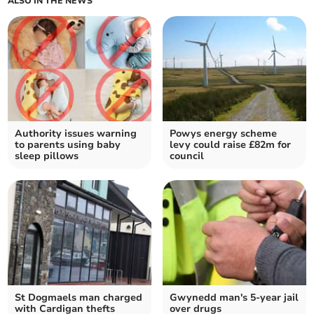
ALSO IN THE NEWS
Authority issues warning
Powys energy scheme
to parents using baby
levy could raise £82m for
sleep pillows
council
St Dogmaels man charged
Gwynedd man's 5-year jail
with Cardigan thefts
over drugs