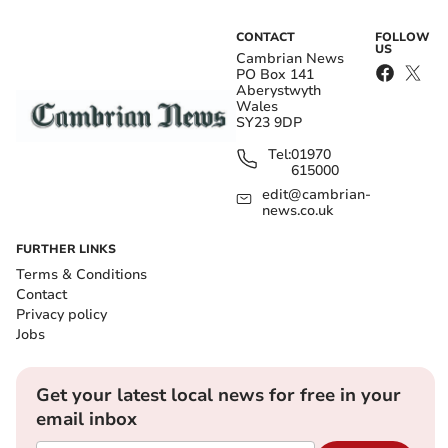
CONTACT
FOLLOW
US
Cambrian News
PO Box 141
Aberystwyth
Wales
SY23 9DP
Tel:
01970
615000
edit@cambrian-
news.co.uk
FURTHER LINKS
Terms & Conditions
Contact
Privacy policy
Jobs
Get your latest local news for free in your
email inbox