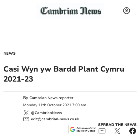
NEWS
Casi Wyn yw Bardd Plant Cymru
2021-23
By
Cambrian News reporter
Monday
11
th
October
2021
7:00 am
@CambrianNews
edit@cambrian-news.co.uk
SPREAD THE NEWS