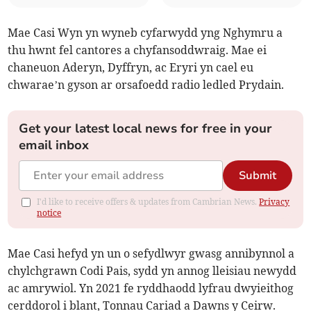
Mae Casi Wyn yn wyneb cyfarwydd yng Nghymru a
thu hwnt fel cantores a chyfansoddwraig. Mae ei
chaneuon Aderyn, Dyffryn, ac Eryri yn cael eu
chwarae’n gyson ar orsafoedd radio ledled Prydain.
Get your latest local news for free in your
email inbox
Submit
I'd like to receive offers & updates from Cambrian News.
Privacy
notice
Mae Casi hefyd yn un o sefydlwyr gwasg annibynnol a
chylchgrawn Codi Pais, sydd yn annog lleisiau newydd
ac amrywiol. Yn 2021 fe ryddhaodd lyfrau dwyieithog
cerddorol i blant, Tonnau Cariad a Dawns y Ceirw.