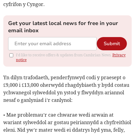
cyfrifon y Cyngor.
Get your latest local news for free in your
email inbox
Submit
I'd like to receive offers & updates from Cambrian News.
Privacy
notice
Yn dilyn trafodaeth, penderfynwyd codi y praesept o
£9,000 i £13,000 oherwydd rhagdybiaeth y bydd costau
ychwanegol sylweddol yn ystod y flwyddyn ariannol
nesaf o ganlyniad i’r canlynol:
• Mae problemau’r cae chwarae wedi arwain at
wariant sylweddol ar gostau peiriannydd a chyfreithiol
eleni. Nid yw’r mater wedi ei ddatrys hyd yma, felly,