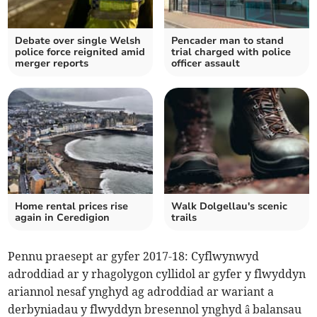
Debate over single Welsh
Pencader man to stand
police force reignited amid
trial charged with police
merger reports
officer assault
Home rental prices rise
Walk Dolgellau's scenic
again in Ceredigion
trails
Pennu praesept ar gyfer 2017-18: Cyflwynwyd
adroddiad ar y rhagolygon cyllidol ar gyfer y flwyddyn
ariannol nesaf ynghyd ag adroddiad ar wariant a
derbyniadau y flwyddyn bresennol ynghyd â balansau