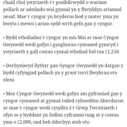
rhaid rhoi ystyriaeth i’r posibilrwydd o wariant
pellach ar adeiladu wal gynnal yn y flwyddyn ariannol
nesaf. Mae’r cyngor yn bryderus bod y mater yma yn
bwyta i mewn i arian sydd wrth gefn gan y cyngor.
• Bydd etholiadau’r cyngor yn mis Mai ac mae Cyngor
Gwynedd wedi gofyn i gynghorau cymuned gymryd i
ystyriaeth y gall costau cynnal etholiad fod tua £1,250.
• Derbyniwyd llythyr gan Gyngor Gwynedd yn datgan y
bydd cyfyngiad pellach yn y grant torri llwybrau eto
eleni.
• Mae Cyngor Gwynedd wedi gofyn am gyfraniad gan y
cyngor cymuned at gynnal toiled cyhoeddus Aberdaron
ac mae’r cyngor wedi cysylltu â’r Grwp Twristiaeth i
ofyn os y byddant yn fodlon cyfrannu tuag at y costau
yma o £2,000, ond heb dderbyn ateb eto.