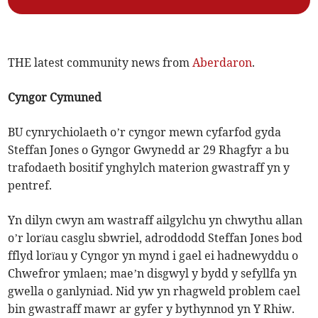
THE latest community news from
Aberdaron
.
Cyngor Cymuned
BU cynrychiolaeth o’r cyngor mewn cyfarfod gyda
Steffan Jones o Gyngor Gwynedd ar 29 Rhagfyr a bu
trafodaeth bositif ynghylch materion gwastraff yn y
pentref.
Yn dilyn cwyn am wastraff ailgylchu yn chwythu allan
o’r lorïau casglu sbwriel, adroddodd Steffan Jones bod
fflyd lorïau y Cyngor yn mynd i gael ei hadnewyddu o
Chwefror ymlaen; mae’n disgwyl y bydd y sefyllfa yn
gwella o ganlyniad. Nid yw yn rhagweld problem cael
bin gwastraff mawr ar gyfer y bythynnod yn Y Rhiw.