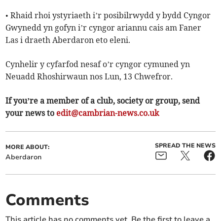
• Rhaid rhoi ystyriaeth i’r posibilrwydd y bydd Cyngor
Gwynedd yn gofyn i’r cyngor ariannu cais am Faner
Las i draeth Aberdaron eto eleni.
Cynhelir y cyfarfod nesaf o’r cyngor cymuned yn
Neuadd Rhoshirwaun nos Lun, 13 Chwefror.
If you’re a member of a club, society or group, send
your news to
edit@cambrian-news.co.uk
SPREAD THE NEWS
MORE ABOUT:
Aberdaron
Comments
This article has no comments yet. Be the first to leave a