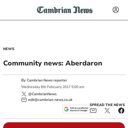
NEWS
Community news: Aberdaron
By
Cambrian News reporter
Wednesday
8
th
February
2017
5:00 am
@CambrianNews
edit@cambrian-news.co.uk
SPREAD THE NEWS