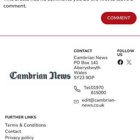
comment.
COMMENT
CONTACT
FOLLOW
US
Cambrian News
PO Box 141
Aberystwyth
Wales
SY23 9DP
Tel:
01970
615000
edit@cambrian-
news.co.uk
FURTHER LINKS
Terms & Conditions
Contact
Privacy policy