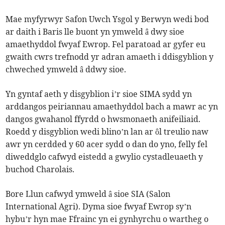
Mae myfyrwyr Safon Uwch Ysgol y Berwyn wedi bod
ar daith i Baris lle buont yn ymweld â dwy sioe
amaethyddol fwyaf Ewrop. Fel paratoad ar gyfer eu
gwaith cwrs trefnodd yr adran amaeth i ddisgyblion y
chweched ymweld â ddwy sioe.
Yn gyntaf aeth y disgyblion i’r sioe SIMA sydd yn
arddangos peiriannau amaethyddol bach a mawr ac yn
dangos gwahanol ffyrdd o hwsmonaeth anifeiliaid.
Roedd y disgyblion wedi blino’n lan ar ôl treulio naw
awr yn cerdded y 60 acer sydd o dan do yno, felly fel
diweddglo cafwyd eistedd a gwylio cystadleuaeth y
buchod Charolais.
Bore Llun cafwyd ymweld â sioe SIA (Salon
International Agri). Dyma sioe fwyaf Ewrop sy’n
hybu’r hyn mae Ffrainc yn ei gynhyrchu o wartheg o