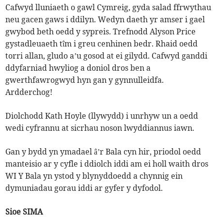
Cafwyd lluniaeth o gawl Cymreig, gyda salad ffrwythau
neu gacen gaws i ddilyn. Wedyn daeth yr amser i gael
gwybod beth oedd y sypreis. Trefnodd Alyson Price
gystadleuaeth tîm i greu cenhinen bedr. Rhaid oedd
torri allan, gludo a’u gosod at ei gilydd. Cafwyd ganddi
ddyfarniad hwyliog a doniol dros ben a
gwerthfawrogwyd hyn gan y gynnulleidfa.
Ardderchog!
Diolchodd Kath Hoyle (llywydd) i unrhyw un a oedd
wedi cyfrannu at sicrhau noson lwyddiannus iawn.
Gan y bydd yn ymadael â’r Bala cyn hir, priodol oedd
manteisio ar y cyfle i ddiolch iddi am ei holl waith dros
WI Y Bala yn ystod y blynyddoedd a chynnig ein
dymuniadau gorau iddi ar gyfer y dyfodol.
Sioe SIMA