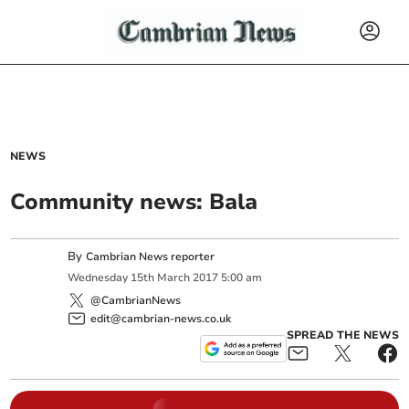
NEWS
Community news: Bala
By
Cambrian News reporter
Wednesday
15
th
March
2017
5:00 am
@CambrianNews
edit@cambrian-news.co.uk
SPREAD THE NEWS