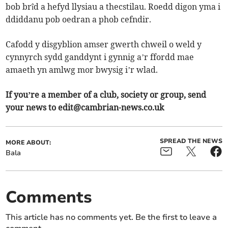
bob brîd a hefyd llysiau a thecstilau. Roedd digon yma i
ddiddanu pob oedran a phob cefndir.
Cafodd y disgyblion amser gwerth chweil o weld y
cynnyrch sydd ganddynt i gynnig a’r ffordd mae
amaeth yn amlwg mor bwysig i’r wlad.
If you’re a member of a club, society or group, send
your news to
edit@cambrian-news.co.uk
SPREAD THE NEWS
MORE ABOUT:
Bala
Comments
This article has no comments yet. Be the first to leave a