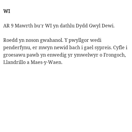
WI
AR 9 Mawrth bu’r WI yn dathlu Dydd Gwyl Dewi.
Roedd yn noson gwahanol. Y pwyllgor wedi
penderfynu, er mwyn newid bach i gael sypreis. Cyfle i
groesawu pawb yn enwedig yr ymwelwyr o Frongoch,
Llandrillo a Maes-y-Waen.