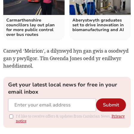
Carmarthenshire
Aberystwyth graduates
councillors lay out plan
set to drive innovation in
for more public control
biomanufacturing and AI
over bus routes
Canwyd ‘Meirion’, a dilynwyd hyn gan gwis a osodwyd
gan y pwyllgor. Tîm Gwenda Jones oedd yr enillwyr
haeddiannol.
Get your latest local news for free in your
email inbox
Submit
I'd like to receive offers & updates from Cambrian News.
Privacy
notice