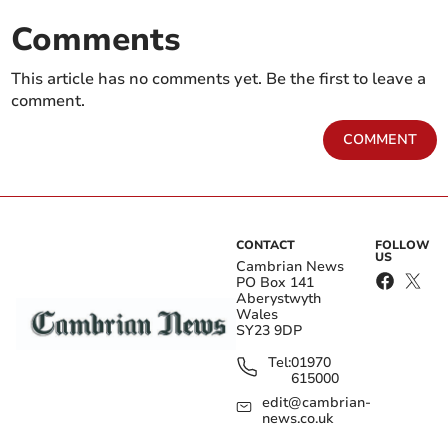
Comments
This article has no comments yet. Be the first to leave a
comment.
COMMENT
CONTACT
FOLLOW
US
Cambrian News
PO Box 141
Aberystwyth
Wales
SY23 9DP
Tel:
01970
615000
edit@cambrian-
news.co.uk