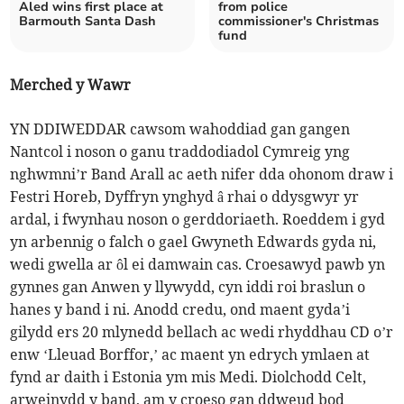
Aled wins first place at
from police
Barmouth Santa Dash
commissioner's Christmas
fund
Merched y Wawr
YN DDIWEDDAR cawsom wahoddiad gan gangen
Nantcol i noson o ganu traddodiadol Cymreig yng
nghwmni’r Band Arall ac aeth nifer dda ohonom draw i
Festri Horeb, Dyffryn ynghyd â rhai o ddysgwyr yr
ardal, i fwynhau noson o gerddoriaeth. Roeddem i gyd
yn arbennig o falch o gael Gwyneth Edwards gyda ni,
wedi gwella ar ôl ei damwain cas. Croesawyd pawb yn
gynnes gan Anwen y llywydd, cyn iddi roi braslun o
hanes y band i ni. Anodd credu, ond maent gyda’i
gilydd ers 20 mlynedd bellach ac wedi rhyddhau CD o’r
enw ‘Lleuad Borffor,’ ac maent yn edrych ymlaen at
fynd ar daith i Estonia ym mis Medi. Diolchodd Celt,
arweinydd y band, am y croeso gan ddweud bod