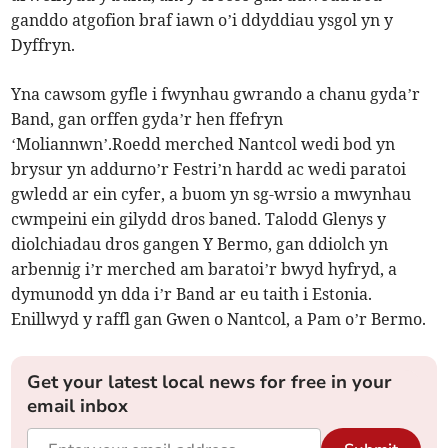
ganddo atgofion braf iawn o’i ddyddiau ysgol yn y
Dyffryn.
Yna cawsom gyfle i fwynhau gwrando a chanu gyda’r
Band, gan orffen gyda’r hen ffefryn
‘Moliannwn’.Roedd merched Nantcol wedi bod yn
brysur yn addurno’r Festri’n hardd ac wedi paratoi
gwledd ar ein cyfer, a buom yn sg-wrsio a mwynhau
cwmpeini ein gilydd dros baned. Talodd Glenys y
diolchiadau dros gangen Y Bermo, gan ddiolch yn
arbennig i’r merched am baratoi’r bwyd hyfryd, a
dymunodd yn dda i’r Band ar eu taith i Estonia.
Enillwyd y raffl gan Gwen o Nantcol, a Pam o’r Bermo.
Get your latest local news for free in your
email inbox