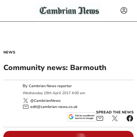
NEWS
Community news: Barmouth
By
Cambrian News reporter
Wednesday
19
th
April
2017
4:00 am
@CambrianNews
edit@cambrian-news.co.uk
SPREAD THE NEWS