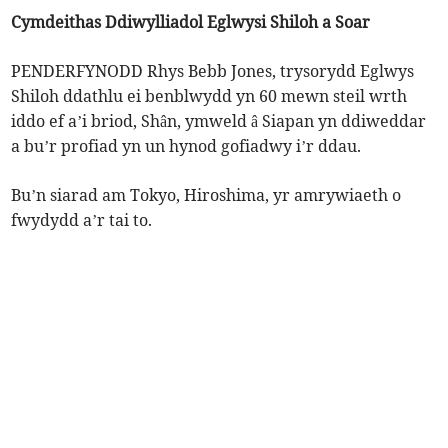
Cymdeithas Ddiwylliadol Eglwysi Shiloh a Soar
PENDERFYNODD Rhys Bebb Jones, trysorydd Eglwys
Shiloh ddathlu ei benblwydd yn 60 mewn steil wrth
iddo ef a’i briod, Shân, ymweld â Siapan yn ddiweddar
a bu’r profiad yn un hynod gofiadwy i’r ddau.
Bu’n siarad am Tokyo, Hiroshima, yr amrywiaeth o
fwydydd a’r tai to.