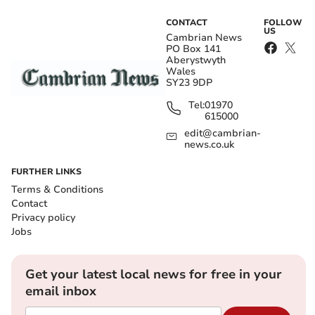
CONTACT
FOLLOW
US
Cambrian News
PO Box 141
Aberystwyth
Wales
SY23 9DP
Tel:
01970
615000
edit@cambrian-
news.co.uk
FURTHER LINKS
Terms & Conditions
Contact
Privacy policy
Jobs
Get your latest local news for free in your
email inbox