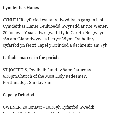
Cymdeithas Hanes
CYNHELIR cyfarfod cyntaf y flwyddyn o gangen leol
Cymdeithas Hanes Teuluoedd Gwynedd ar nos Wener,
20 Ionawr. Y siaradwr gwadd fydd Gareth Neigwl yn
sôn am ‘Llanddwywe a Llety’r Wyn’. Cynhelir y
cyfarfod yn festri Capel y Drindod a dechreuir am 7yh.
Catholic masses in the parish
ST JOSEPH’S, Pwllheli: Sunday 9am; Saturday
6.30pm.Church of the Most Holy Redeemer,
Porthmadog: Sunday 9am.
Capel y Drindod
GWENER, 20 Ionawr - 10.30yh Cyfarfod Gweddi