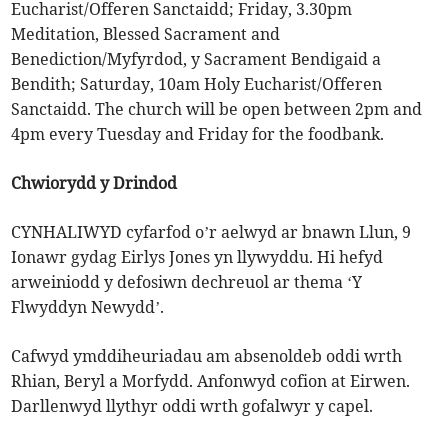
Eucharist/Offeren Sanctaidd; Friday, 3.30pm
Meditation, Blessed Sacrament and
Benediction/Myfyrdod, y Sacrament Bendigaid a
Bendith; Saturday, 10am Holy Eucharist/Offeren
Sanctaidd. The church will be open between 2pm and
4pm every Tuesday and Friday for the foodbank.
Chwiorydd y Drindod
CYNHALIWYD cyfarfod o’r aelwyd ar bnawn Llun, 9
Ionawr gydag Eirlys Jones yn llywyddu. Hi hefyd
arweiniodd y defosiwn dechreuol ar thema ‘Y
Flwyddyn Newydd’.
Cafwyd ymddiheuriadau am absenoldeb oddi wrth
Rhian, Beryl a Morfydd. Anfonwyd cofion at Eirwen.
Darllenwyd llythyr oddi wrth gofalwyr y capel.