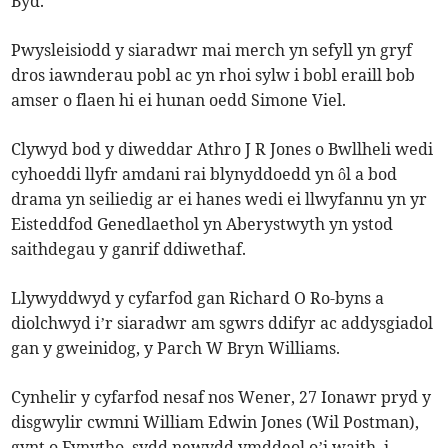
Byd.
Pwysleisiodd y siaradwr mai merch yn sefyll yn gryf
dros iawnderau pobl ac yn rhoi sylw i bobl eraill bob
amser o flaen hi ei hunan oedd Simone Viel.
Clywyd bod y diweddar Athro J R Jones o Bwllheli wedi
cyhoeddi llyfr amdani rai blynyddoedd yn ôl a bod
drama yn seiliedig ar ei hanes wedi ei llwyfannu yn yr
Eisteddfod Genedlaethol yn Aberystwyth yn ystod
saithdegau y ganrif ddiwethaf.
Llywyddwyd y cyfarfod gan Richard O Ro-byns a
diolchwyd i’r siaradwr am sgwrs ddifyr ac addysgiadol
gan y gweinidog, y Parch W Bryn Williams.
Cynhelir y cyfarfod nesaf nos Wener, 27 Ionawr pryd y
disgwylir cwmni William Edwin Jones (Wil Postman),
gynt o Fynytho, sydd newydd ymddeol o’i waith, i