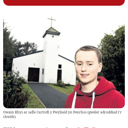
Owain Rhys ar safle Cartrefi y Pwyliaid yn Penrhos (gweler adroddiad i'r
chwith)