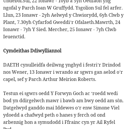
Undebol.Sul, 22 Ionawr - 10yb a 5yh Oedfaon yng
ngofal y Parch Ioan W Gruffydd. Ysgolion Sul fel arfer.
Llun, 23 Ionawr - 2yh Aelwyd y Chwiorydd, 6yh Clwb y
Plant, 7.30yh Cyfarfod Gweddi’r Ofalaeth.Mawrth, 24
Ionawr - 7yh Y Sied. Mercher, 25 Ionawr - 7yh Clwb
Ieuenctid.
Cymdeithas Ddiwylliannol
DAETH cynulleidfa deilwng ynghyd i festri’r Drindod
nos Wener, 13 Ionawr i wrando ar sgwrs gan aelod o’r
capel, sef y Parch Arthur Meirion Roberts.
Testun ei sgwrs oedd Y Forwyn Goch ac ‘roedd wedi
bod yn ddirgelwch mawr i bawb am bwy oedd am sôn.
Datgelwyd ganddo mai Iddewes o’r enw Simone Viel
ydoedd a chafwyd peth o hanes y ferch od ond
arbennig hon a symudodd i Ffrainc cyn yr Ail Ryfel