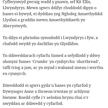
Cyflwynwyd gwraig wadd y pnawn, sef Kit Ellis,
Llwyndyrys. Mewn sgwrs ddifyr rhoddodd dipyn o
hanes ei bywyd, ei dyddiau yng Ngholeg Amaethyddol
Llysfasi a graddio mewn Amaethyddiaeth yn
Aberystwyth.
Yn dilyn ei phriodas symudodd i Lwyndyrys i fyw, a
chafodd swydd yn darlithio yn Glynllifon.
Yn ddiweddarach cyfarfu Sioned a sefydlodd y ddwy
ohonynt fusnes ‘Crumbs’ yn cynhyrchu ‘shortbread’,
taffi triog a jam, ac yn mynd i wahanol sioeau i werthu
eu cynnyrch.
Diweddodd ei sgwrs gyda’u hanes yn cyfarfod y
Dywysoges Anne a throeon trwstan yr achlysur
hwnnw. Roedd cyfle i’r aelodau brynu rhai o’r
nwyddau ar ddiwedd y cyfarfod.