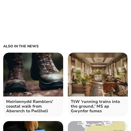
ALSO IN THE NEWS
Meirionnydd Ramblers'
TtW 'running trains into
coastal walk from
the ground,' MS ap
Abererch to Pwllheli
Gwynfor fumes