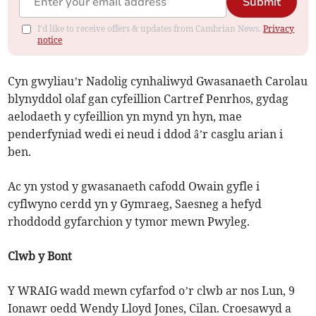
Submit
I'd like to receive offers & updates from Cambrian News.
Privacy
notice
Cyn gwyliau’r Nadolig cynhaliwyd Gwasanaeth Carolau
blynyddol olaf gan cyfeillion Cartref Penrhos, gydag
aelodaeth y cyfeillion yn mynd yn hyn, mae
penderfyniad wedi ei neud i ddod â’r casglu arian i
ben.
Ac yn ystod y gwasanaeth cafodd Owain gyfle i
cyflwyno cerdd yn y Gymraeg, Saesneg a hefyd
rhoddodd gyfarchion y tymor mewn Pwyleg.
Clwb y Bont
Y WRAIG wadd mewn cyfarfod o’r clwb ar nos Lun, 9
Ionawr oedd Wendy Lloyd Jones, Cilan. Croesawyd a