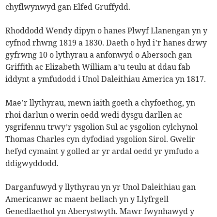
chyflwynwyd gan Elfed Gruffydd.
Rhoddodd Wendy dipyn o hanes Plwyf Llanengan yn y
cyfnod rhwng 1819 a 1830. Daeth o hyd i’r hanes drwy
gyfrwng 10 o lythyrau a anfonwyd o Abersoch gan
Griffith ac Elizabeth William a’u teulu at ddau fab
iddynt a ymfudodd i Unol Daleithiau America yn 1817.
Mae’r llythyrau, mewn iaith goeth a chyfoethog, yn
rhoi darlun o werin oedd wedi dysgu darllen ac
ysgrifennu trwy’r ysgolion Sul ac ysgolion cylchynol
Thomas Charles cyn dyfodiad ysgolion Sirol. Gwelir
hefyd cymaint y golled ar yr ardal oedd yr ymfudo a
ddigwyddodd.
Darganfuwyd y llythyrau yn yr Unol Daleithiau gan
Americanwr ac maent bellach yn y Llyfrgell
Genedlaethol yn Aberystwyth. Mawr fwynhawyd y