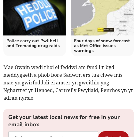
Police carry out Pwllheli
Four days of snow forecast
and Tremadog drug raids
as Met Office issues
warnings
Mae Owain wedi rhoi ei feddwl am fynd i’r byd
meddygaeth a phob bore Sadwrn ers tua chwe mis
mae yn gwirfoddoli ei amser yn gweithio yng
Nghartref yr Henoed, Cartref y Pwyliaid, Penrhos yn yr
adran nyrsio.
Get your latest local news for free in your
email inbox