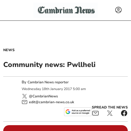
NEWS
Community news: Pwllheli
By
Cambrian News reporter
Wednesday
18
th
January
2017
5:00 am
@CambrianNews
edit@cambrian-news.co.uk
SPREAD THE NEWS