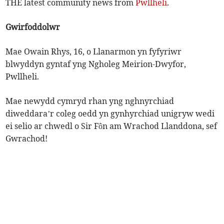
THE latest community news from
Pwllheli
.
Gwirfoddolwr
Mae Owain Rhys, 16, o Llanarmon yn fyfyriwr
blwyddyn gyntaf yng Ngholeg Meirion-Dwyfor,
Pwllheli.
Mae newydd cymryd rhan yng nghnyrchiad
diweddara’r coleg oedd yn gynhyrchiad unigryw wedi
ei selio ar chwedl o Sir Fôn am Wrachod Llanddona, sef
Gwrachod!