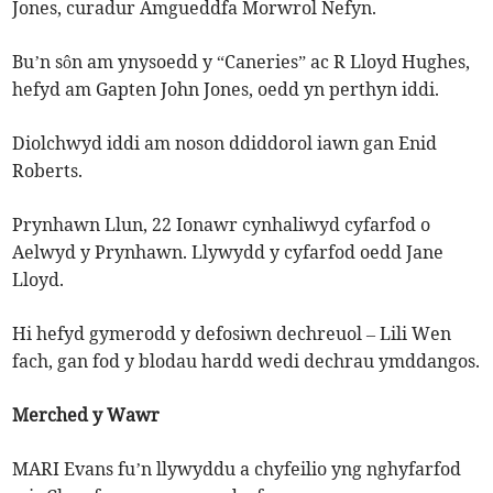
Jones, curadur Amgueddfa Morwrol Nefyn.
Bu’n sôn am ynysoedd y “Caneries” ac R Lloyd Hughes,
hefyd am Gapten John Jones, oedd yn perthyn iddi.
Diolchwyd iddi am noson ddiddorol iawn gan Enid
Roberts.
Prynhawn Llun, 22 Ionawr cynhaliwyd cyfarfod o
Aelwyd y Prynhawn. Llywydd y cyfarfod oedd Jane
Lloyd.
Hi hefyd gymerodd y defosiwn dechreuol – Lili Wen
fach, gan fod y blodau hardd wedi dechrau ymddangos.
Merched y Wawr
MARI Evans fu’n llywyddu a chyfeilio yng nghyfarfod