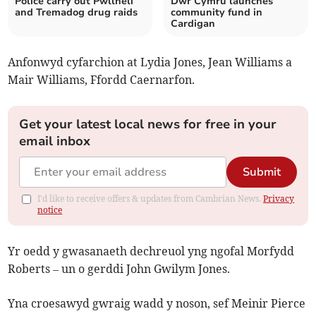
Police carry out Pwllheli
Dŵr Cymru launches
and Tremadog drug raids
community fund in
Cardigan
Anfonwyd cyfarchion at Lydia Jones, Jean Williams a
Mair Williams, Ffordd Caernarfon.
Get your latest local news for free in your
email inbox
Submit
I'd like to receive offers & updates from Cambrian News.
Privacy
notice
Yr oedd y gwasanaeth dechreuol yng ngofal Morfydd
Roberts – un o gerddi John Gwilym Jones.
Yna croesawyd gwraig wadd y noson, sef Meinir Pierce