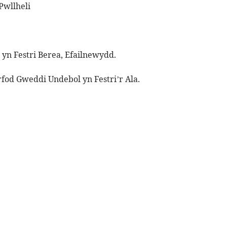
Pwllheli
t yn Festri Berea, Efailnewydd.
fod Gweddi Undebol yn Festri’r Ala.