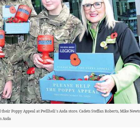
ld their Poppy Appeal at Pwllheli’s Asda store. Cadets Steffan Roberts, Mike Ne
om Asda