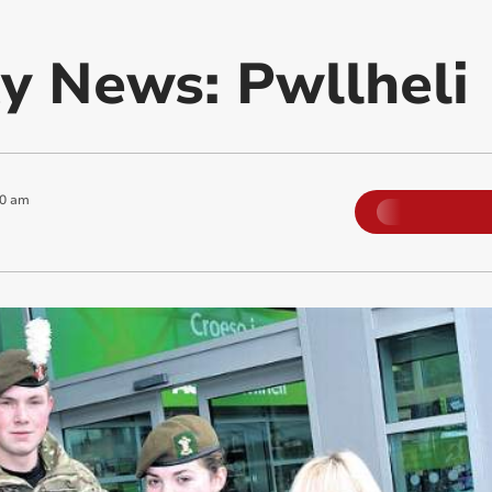
 News: Pwllheli
00 am