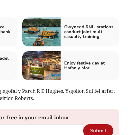
ce
Gwynedd RNLI stations
 bank
conduct joint multi-
casualty training
adel
Enjoy festive day at
Hafan y Mor
 ngofal y Parch R E Hughes. Ysgolion Sul fel arfer.
eirion Roberts.
or free in your email inbox
Submit