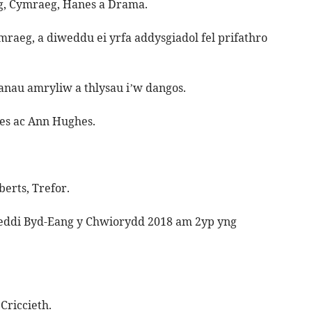
geg, Cymraeg, Hanes a Drama.
raeg, a diweddu ei yrfa addysgiadol fel prifathro
sanau amryliw a thlysau i’w dangos.
es ac Ann Hughes.
erts, Trefor.
ddi Byd-Eang y Chwiorydd 2018 am 2yp yng
Criccieth.