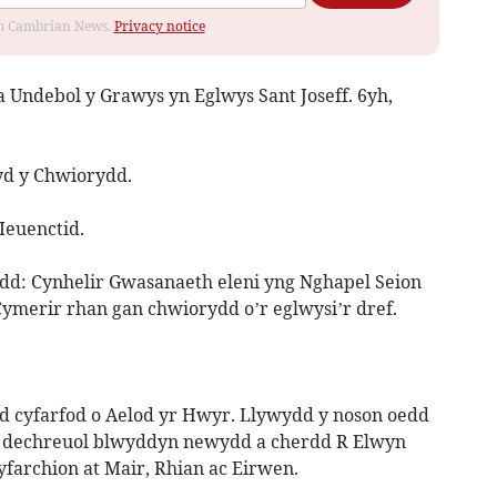
rom Cambrian News.
Privacy notice
a Undebol y Grawys yn Eglwys Sant Joseff. 6yh,
yd y Chwiorydd.
Ieuenctid.
d: Cynhelir Gwasanaeth eleni yng Nghapel Seion
merir rhan gan chwiorydd o’r eglwysi’r dref.
 cyfarfod o Aelod yr Hwyr. Llywydd y noson oedd
 dechreuol blwyddyn newydd a cherdd R Elwyn
farchion at Mair, Rhian ac Eirwen.