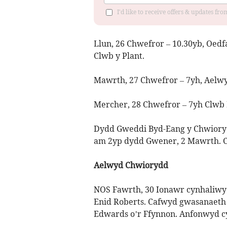
I'd like to receive offers & updates f
Llun, 26 Chwefror – 10.30yb, Oedf
Clwb y Plant.
Mawrth, 27 Chwefror – 7yh, Aelw
Mercher, 28 Chwefror – 7yh Clwb 
Dydd Gweddi Byd-Eang y Chwioryd
am 2yp dydd Gwener, 2 Mawrth. Cy
Aelwyd Chwiorydd
NOS Fawrth, 30 Ionawr cynhaliwyd
Enid Roberts. Cafwyd gwasanaeth
Edwards o’r Ffynnon. Anfonwyd cy