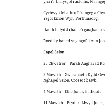
yna i’r brifysgol i astudio, Ffran
Cychwyn fel athro Ffrangeg a Chym
Ysgol Eifion Wyn, Porthmadog.
Daeth hefyd â rhan o’i gasgliad o 
Roedd y baned yng ngofal Ann Jon
Capel Seion
25 Chwefror – Parch Angharad Rob
2 Mawrth – Gwasanaeth Dydd Gwe
Nghapel Seion. Croeso i bawb.
4 Mawrth – Ellie Jones, Bethesda
11 Mawrth – Pryderi Llwyd Jones, 