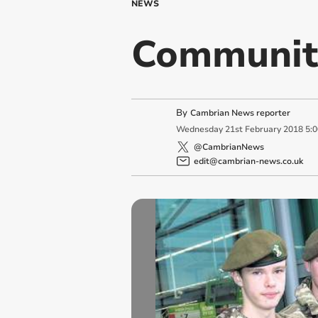
NEWS
Community
By
Cambrian News reporter
Wednesday
21
st
February
2018
5:
@CambrianNews
edit@cambrian-news.co.uk