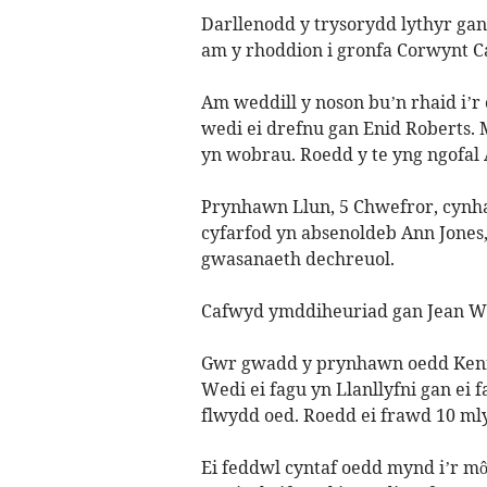
Darllenodd y trysorydd lythyr gan
am y rhoddion i gronfa Corwynt Ca
Am weddill y noson bu’n rhaid i’
wedi ei drefnu gan Enid Roberts
yn wobrau. Roedd y te yng ngofal
Prynhawn Llun, 5 Chwefror, cynh
cyfarfod yn absenoldeb Ann Jones,
gwasanaeth dechreuol.
Cafwyd ymddiheuriad gan Jean Wil
Gwr gwadd y prynhawn oedd Kennet
Wedi ei fagu yn Llanllyfni gan ei 
flwydd oed. Roedd ei frawd 10 ml
Ei feddwl cyntaf oedd mynd i’r mô