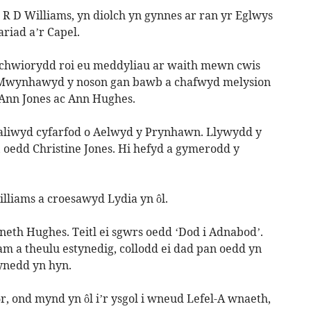
 R D Williams, yn diolch yn gynnes ar ran yr Eglwys
riad a’r Capel.
r chwiorydd roi eu meddyliau ar waith mewn cwis
. Mwynhawyd y noson gan bawb a chafwyd melysion
 Ann Jones ac Ann Hughes.
aliwyd cyfarfod o Aelwyd y Prynhawn. Llywydd y
 oedd Christine Jones. Hi hefyd a gymerodd y
liams a croesawyd Lydia yn ôl.
h Hughes. Teitl ei sgwrs oedd ‘Dod i Adnabod’.
fam a theulu estynedig, collodd ei dad pan oedd yn
ynedd yn hyn.
r, ond mynd yn ôl i’r ysgol i wneud Lefel-A wnaeth,