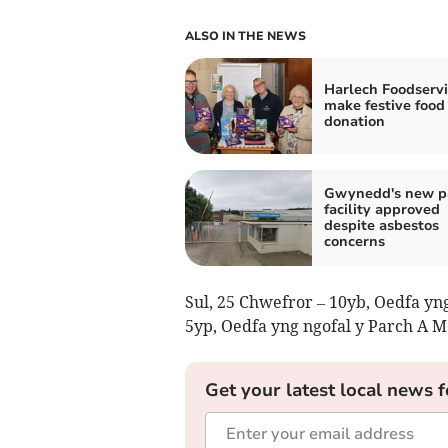
ALSO IN THE NEWS
Harlech Foodservi
make festive food
donation
Gwynedd's new p
facility approved
despite asbestos
concerns
Sul, 25 Chwefror – 10yb, Oedfa yng
5yp, Oedfa yng ngofal y Parch A M
Get your latest local news f