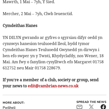
Mawrth, 1 Mai – 7yh, Y Sied.
Mercher, 2 Mai – 7yh, Clwb Ieuenctid.
Cymdeithas Hanes
YN DILYN gwrando ar gyfres o sgyrsiau difyr oedd yn
cynnwys hanesion teuluoedd lleol, bydd tymor
Cymdeithas Hanes Teuluoedd Gwynedd yn dirwyn i
ben efo swper yn y Twnti, Rhydyclafdy, nos Wener, 18
Mai. Am fwy o fanylion cysylltwch efo Margaret 01758
612752 neu Mair 01758 228679.
If you’re a member of a club, society or group, send
your news to
edit@cambrian-news.co.uk
SPREAD THE NEWS
MORE ABOUT:
Pwllheli