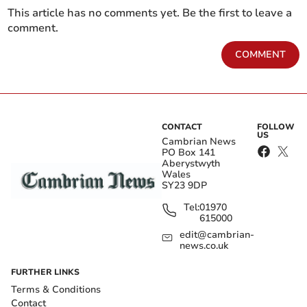
This article has no comments yet. Be the first to leave a
comment.
COMMENT
CONTACT
FOLLOW
US
Cambrian News
PO Box 141
Aberystwyth
Wales
SY23 9DP
Tel:
01970
615000
edit@cambrian-
news.co.uk
FURTHER LINKS
Terms & Conditions
Contact