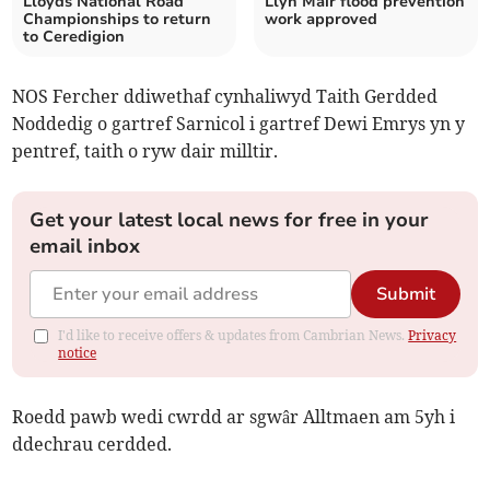
Lloyds National Road
Llyn Mair flood prevention
Championships to return
work approved
to Ceredigion
NOS Fercher ddiwethaf cynhaliwyd Taith Gerdded
Noddedig o gartref Sarnicol i gartref Dewi Emrys yn y
pentref, taith o ryw dair milltir.
Get your latest local news for free in your
email inbox
Submit
I'd like to receive offers & updates from Cambrian News.
Privacy
notice
Roedd pawb wedi cwrdd ar sgwâr Alltmaen am 5yh i
ddechrau cerdded.