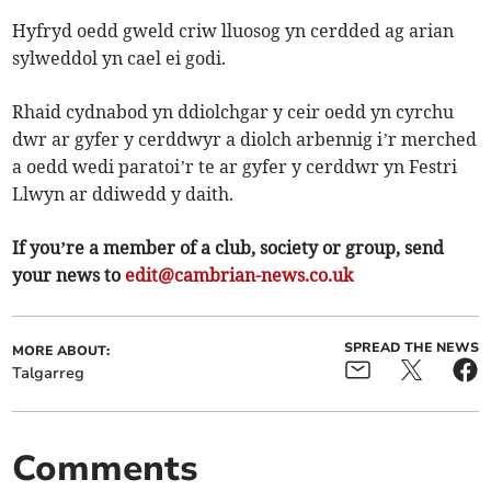
Hyfryd oedd gweld criw lluosog yn cerdded ag arian
sylweddol yn cael ei godi.
Rhaid cydnabod yn ddiolchgar y ceir oedd yn cyrchu
dwr ar gyfer y cerddwyr a diolch arbennig i’r merched
a oedd wedi paratoi’r te ar gyfer y cerddwr yn Festri
Llwyn ar ddiwedd y daith.
If you’re a member of a club, society or group, send
your news to
edit@cambrian-news.co.uk
SPREAD THE NEWS
MORE ABOUT:
Talgarreg
Comments