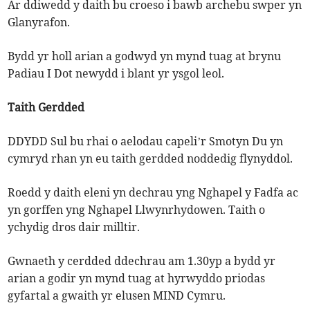
Ar ddiwedd y daith bu croeso i bawb archebu swper yn
Glanyrafon.
Bydd yr holl arian a godwyd yn mynd tuag at brynu
Padiau I Dot newydd i blant yr ysgol leol.
Taith Gerdded
DDYDD Sul bu rhai o aelodau capeli’r Smotyn Du yn
cymryd rhan yn eu taith gerdded noddedig flynyddol.
Roedd y daith eleni yn dechrau yng Nghapel y Fadfa ac
yn gorffen yng Nghapel Llwynrhydowen. Taith o
ychydig dros dair milltir.
Gwnaeth y cerdded ddechrau am 1.30yp a bydd yr
arian a godir yn mynd tuag at hyrwyddo priodas
gyfartal a gwaith yr elusen MIND Cymru.