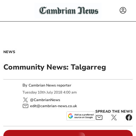
NEWS
Community News: Talgarreg
By
Cambrian News reporter
Tuesday
10
th
July
2018
4:00 am
@CambrianNews
edit@cambrian-news.co.uk
SPREAD THE NEWS