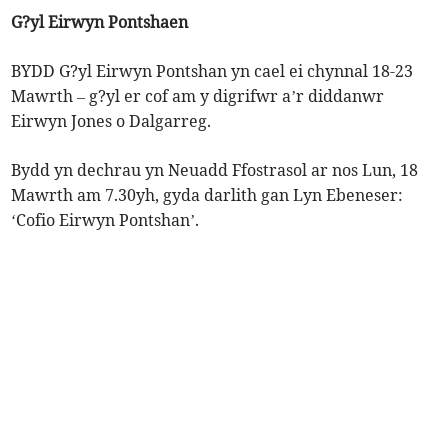
G?yl Eirwyn Pontshaen
BYDD G?yl Eirwyn Pontshan yn cael ei chynnal 18-23
Mawrth – g?yl er cof am y digrifwr a’r diddanwr
Eirwyn Jones o Dalgarreg.
Bydd yn dechrau yn Neuadd Ffostrasol ar nos Lun, 18
Mawrth am 7.30yh, gyda darlith gan Lyn Ebeneser:
‘Cofio Eirwyn Pontshan’.