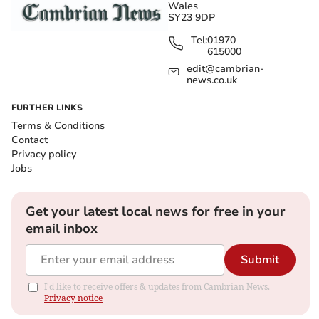
Wales
SY23 9DP
Tel:
01970
615000
edit@cambrian-
news.co.uk
FURTHER LINKS
Terms & Conditions
Contact
Privacy policy
Jobs
Get your latest local news for free in your
email inbox
Submit
I'd like to receive offers & updates from Cambrian News.
Privacy notice