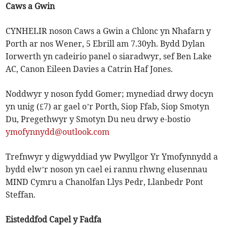
Caws a Gwin
CYNHELIR noson Caws a Gwin a Chlonc yn Nhafarn y
Porth ar nos Wener, 5 Ebrill am 7.30yh. Bydd Dylan
Iorwerth yn cadeirio panel o siaradwyr, sef Ben Lake
AC, Canon Eileen Davies a Catrin Haf Jones.
Noddwyr y noson fydd Gomer; mynediad drwy docyn
yn unig (£7) ar gael o’r Porth, Siop Ffab, Siop Smotyn
Du, Pregethwyr y Smotyn Du neu drwy e-bostio
ymofynnydd@outlook.com
Trefnwyr y digwyddiad yw Pwyllgor Yr Ymofynnydd a
bydd elw’r noson yn cael ei rannu rhwng elusennau
MIND Cymru a Chanolfan Llys Pedr, Llanbedr Pont
Steffan.
Eisteddfod Capel y Fadfa