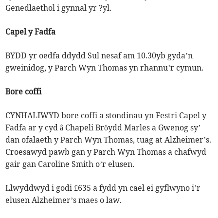
Genedlaethol i gynnal yr ?yl.
Capel y Fadfa
BYDD yr oedfa ddydd Sul nesaf am 10.30yb gyda’n
gweinidog, y Parch Wyn Thomas yn rhannu’r cymun.
Bore coffi
CYNHALIWYD bore coffi a stondinau yn Festri Capel y
Fadfa ar y cyd â Chapeli Bröydd Marles a Gwenog sy’
dan ofalaeth y Parch Wyn Thomas, tuag at Alzheimer’s.
Croesawyd pawb gan y Parch Wyn Thomas a chafwyd
gair gan Caroline Smith o’r elusen.
Llwyddwyd i godi £635 a fydd yn cael ei gyflwyno i’r
elusen Alzheimer’s maes o law.