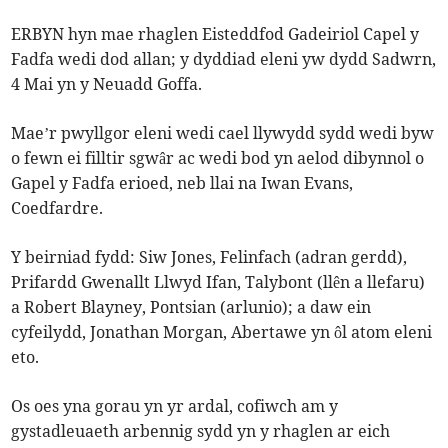
ERBYN hyn mae rhaglen Eisteddfod Gadeiriol Capel y
Fadfa wedi dod allan; y dyddiad eleni yw dydd Sadwrn,
4 Mai yn y Neuadd Goffa.
Mae’r pwyllgor eleni wedi cael llywydd sydd wedi byw
o fewn ei filltir sgwâr ac wedi bod yn aelod dibynnol o
Gapel y Fadfa erioed, neb llai na Iwan Evans,
Coedfardre.
Y beirniad fydd: Siw Jones, Felinfach (adran gerdd),
Prifardd Gwenallt Llwyd Ifan, Talybont (llên a llefaru)
a Robert Blayney, Pontsian (arlunio); a daw ein
cyfeilydd, Jonathan Morgan, Abertawe yn ôl atom eleni
eto.
Os oes yna gorau yn yr ardal, cofiwch am y
gystadleuaeth arbennig sydd yn y rhaglen ar eich