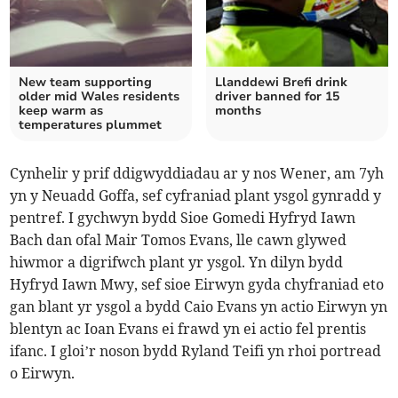
New team supporting
Llanddewi Brefi drink
older mid Wales residents
driver banned for 15
keep warm as
months
temperatures plummet
Cynhelir y prif ddigwyddiadau ar y nos Wener, am 7yh
yn y Neuadd Goffa, sef cyfraniad plant ysgol gynradd y
pentref. I gychwyn bydd Sioe Gomedi Hyfryd Iawn
Bach dan ofal Mair Tomos Evans, lle cawn glywed
hiwmor a digrifwch plant yr ysgol. Yn dilyn bydd
Hyfryd Iawn Mwy, sef sioe Eirwyn gyda chyfraniad eto
gan blant yr ysgol a bydd Caio Evans yn actio Eirwyn yn
blentyn ac Ioan Evans ei frawd yn ei actio fel prentis
ifanc. I gloi’r noson bydd Ryland Teifi yn rhoi portread
o Eirwyn.