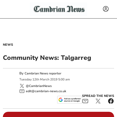
NEWS
Community News: Talgarreg
By
Cambrian News reporter
Tuesday
12
th
March
2019
5:00 am
@CambrianNews
edit@cambrian-news.co.uk
SPREAD THE NEWS