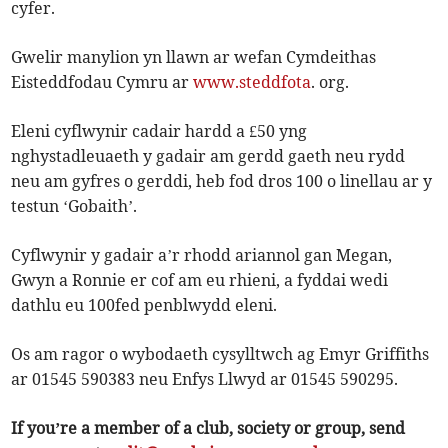
cyfer.
Gwelir manylion yn llawn ar wefan Cymdeithas
Eisteddfodau Cymru ar
www.steddfota
. org.
Eleni cyflwynir cadair hardd a £50 yng
nghystadleuaeth y gadair am gerdd gaeth neu rydd
neu am gyfres o gerddi, heb fod dros 100 o linellau ar y
testun ‘Gobaith’.
Cyflwynir y gadair a’r rhodd ariannol gan Megan,
Gwyn a Ronnie er cof am eu rhieni, a fyddai wedi
dathlu eu 100fed penblwydd eleni.
Os am ragor o wybodaeth cysylltwch ag Emyr Griffiths
ar 01545 590383 neu Enfys Llwyd ar 01545 590295.
If you’re a member of a club, society or group, send