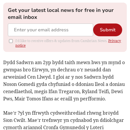
Get your latest local news for free in your
email inbox
Submit
I'd like to receive offers & updates from Cambrian News.
Privacy
notice
Dydd Sadwrn am 2yp bydd taith mewn bws yn mynd o
gwmpas bro Eirwyn, yn dechrau o’r neuadd dan
arweiniad Cen Llwyd. I gloi ar y nos Sadwrn bydd
Noson Gomedi gyda chyfuniad o ddoniau lleol a doniau
cenedlaethol, megis Ifan Tregaron, Ryland Teifi, Dewi
Pws, Mair Tomos Ifans ac eraill yn perfformio.
Mae’r ?yl yn ffrwyth cydweithrediad rhwng bröydd
Sïon Cwilt. Mae’r trefnwyr yn cydnabod yn ddiolchgar
cymorth ariannol Cronfa Gymunedol y Loteri