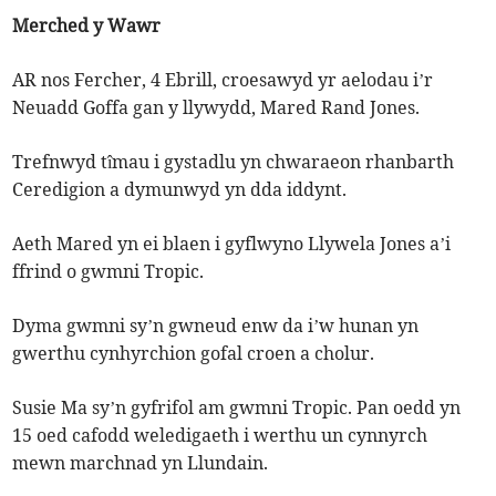
Merched y Wawr
AR nos Fercher, 4 Ebrill, croesawyd yr aelodau i’r
Neuadd Goffa gan y llywydd, Mared Rand Jones.
Trefnwyd tîmau i gystadlu yn chwaraeon rhanbarth
Ceredigion a dymunwyd yn dda iddynt.
Aeth Mared yn ei blaen i gyflwyno Llywela Jones a’i
ffrind o gwmni Tropic.
Dyma gwmni sy’n gwneud enw da i’w hunan yn
gwerthu cynhyrchion gofal croen a cholur.
Susie Ma sy’n gyfrifol am gwmni Tropic. Pan oedd yn
15 oed cafodd weledigaeth i werthu un cynnyrch
mewn marchnad yn Llundain.