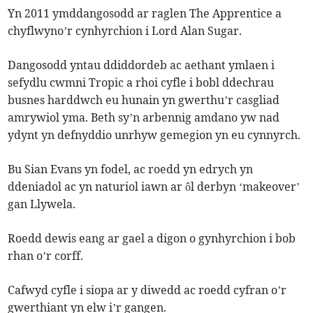
Yn 2011 ymddangosodd ar raglen The Apprentice a
chyflwyno’r cynhyrchion i Lord Alan Sugar.
Dangosodd yntau ddiddordeb ac aethant ymlaen i
sefydlu cwmni Tropic a rhoi cyfle i bobl ddechrau
busnes harddwch eu hunain yn gwerthu’r casgliad
amrywiol yma. Beth sy’n arbennig amdano yw nad
ydynt yn defnyddio unrhyw gemegion yn eu cynnyrch.
Bu Sian Evans yn fodel, ac roedd yn edrych yn
ddeniadol ac yn naturiol iawn ar ôl derbyn ‘makeover’
gan Llywela.
Roedd dewis eang ar gael a digon o gynhyrchion i bob
rhan o’r corff.
Cafwyd cyfle i siopa ar y diwedd ac roedd cyfran o’r
gwerthiant yn elw i’r gangen.