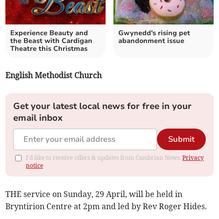
Experience Beauty and
Gwynedd's rising pet
the Beast with Cardigan
abandonment issue
Theatre this Christmas
English Methodist Church
Get your latest local news for free in your
email inbox
Submit
I'd like to receive offers & updates from Cambrian News.
Privacy
notice
THE service on Sunday, 29 April, will be held in
Bryntirion Centre at 2pm and led by Rev Roger Hides.