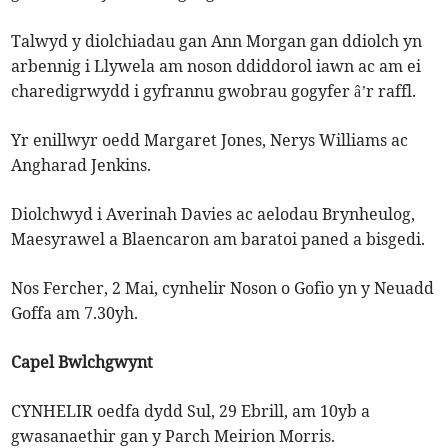
Talwyd y diolchiadau gan Ann Morgan gan ddiolch yn
arbennig i Llywela am noson ddiddorol iawn ac am ei
charedigrwydd i gyfrannu gwobrau gogyfer â’r raffl.
Yr enillwyr oedd Margaret Jones, Nerys Williams ac
Angharad Jenkins.
Diolchwyd i Averinah Davies ac aelodau Brynheulog,
Maesyrawel a Blaencaron am baratoi paned a bisgedi.
Nos Fercher, 2 Mai, cynhelir Noson o Gofio yn y Neuadd
Goffa am 7.30yh.
Capel Bwlchgwynt
CYNHELIR oedfa dydd Sul, 29 Ebrill, am 10yb a
gwasanaethir gan y Parch Meirion Morris.