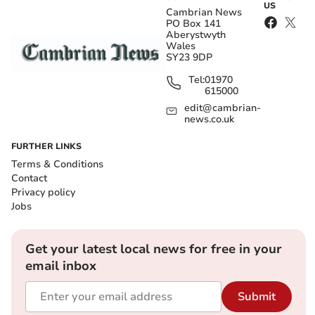
US
Cambrian News
PO Box 141
Aberystwyth
Wales
SY23 9DP
Tel:
01970
615000
edit@cambrian-
news.co.uk
FURTHER LINKS
Terms & Conditions
Contact
Privacy policy
Jobs
Get your latest local news for free in your
email inbox
Submit