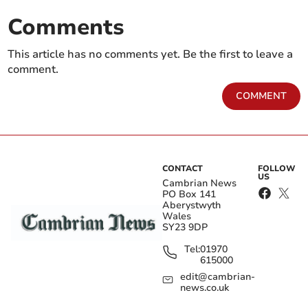
Comments
This article has no comments yet. Be the first to leave a
comment.
COMMENT
CONTACT
FOLLOW
US
Cambrian News
PO Box 141
Aberystwyth
Wales
SY23 9DP
Tel:
01970
615000
edit@cambrian-
news.co.uk