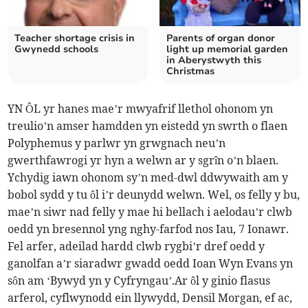
Teacher shortage crisis in
Parents of organ donor
Gwynedd schools
light up memorial garden
in Aberystwyth this
Christmas
YN ÔL yr hanes mae’r mwyafrif llethol ohonom yn
treulio’n amser hamdden yn eistedd yn swrth o flaen
Polyphemus y parlwr yn grwgnach neu’n
gwerthfawrogi yr hyn a welwn ar y sgrîn o’n blaen.
Ychydig iawn ohonom sy’n med-dwl ddwywaith am y
bobol sydd y tu ôl i’r deunydd welwn. Wel, os felly y bu,
mae’n siwr nad felly y mae hi bellach i aelodau’r clwb
oedd yn bresennol yng nghy-farfod nos Iau, 7 Ionawr.
Fel arfer, adeilad hardd clwb rygbi’r dref oedd y
ganolfan a’r siaradwr gwadd oedd Ioan Wyn Evans yn
sôn am ‘Bywyd yn y Cyfryngau’.Ar ôl y ginio flasus
arferol, cyflwynodd ein llywydd, Densil Morgan, ef ac,