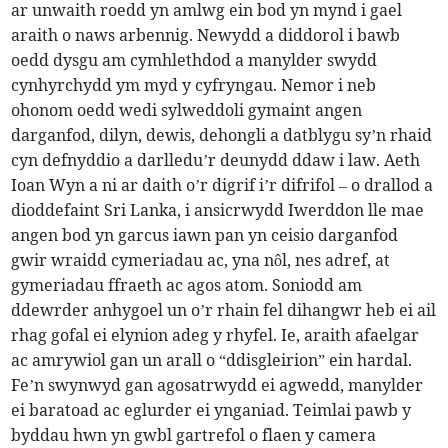
ar unwaith roedd yn amlwg ein bod yn mynd i gael
araith o naws arbennig. Newydd a diddorol i bawb
oedd dysgu am cymhlethdod a manylder swydd
cynhyrchydd ym myd y cyfryngau. Nemor i neb
ohonom oedd wedi sylweddoli gymaint angen
darganfod, dilyn, dewis, dehongli a datblygu sy’n rhaid
cyn defnyddio a darlledu’r deunydd ddaw i law. Aeth
Ioan Wyn a ni ar daith o’r digrif i’r difrifol – o drallod a
dioddefaint Sri Lanka, i ansicrwydd Iwerddon lle mae
angen bod yn garcus iawn pan yn ceisio darganfod
gwir wraidd cymeriadau ac, yna nôl, nes adref, at
gymeriadau ffraeth ac agos atom. Soniodd am
ddewrder anhygoel un o’r rhain fel dihangwr heb ei ail
rhag gofal ei elynion adeg y rhyfel. Ie, araith afaelgar
ac amrywiol gan un arall o “ddisgleirion” ein hardal.
Fe’n swynwyd gan agosatrwydd ei agwedd, manylder
ei baratoad ac eglurder ei ynganiad. Teimlai pawb y
byddau hwn yn gwbl gartrefol o flaen y camera