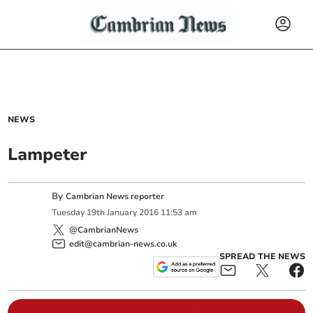
NEWS
Lampeter
By
Cambrian News reporter
Tuesday
19
th
January
2016
11:53 am
@CambrianNews
edit@cambrian-news.co.uk
SPREAD THE NEWS