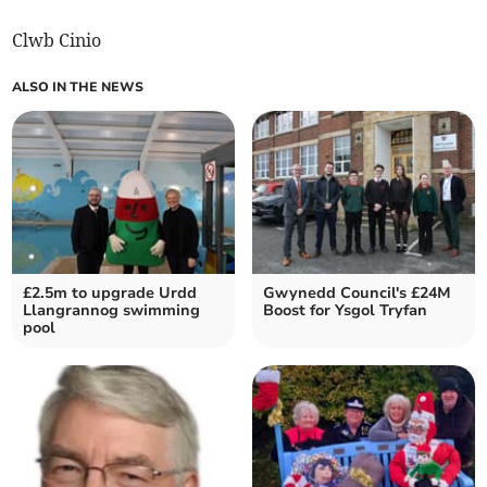
Clwb Cinio
ALSO IN THE NEWS
£2.5m to upgrade Urdd
Gwynedd Council's £24M
Llangrannog swimming
Boost for Ysgol Tryfan
pool