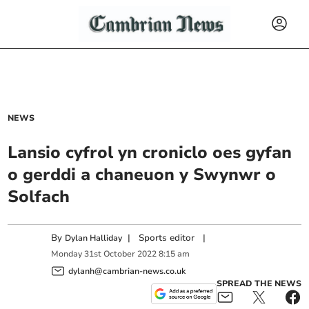
NEWS
Lansio cyfrol yn croniclo oes gyfan
o gerddi a chaneuon y Swynwr o
Solfach
By
|
Sports editor
|
Dylan Halliday
Monday
31
st
October
2022
8:15 am
dylanh@cambrian-news.co.uk
SPREAD THE NEWS