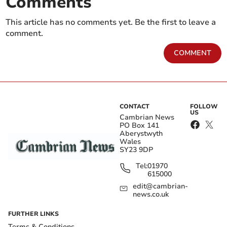
Comments
This article has no comments yet. Be the first to leave a
comment.
COMMENT
CONTACT
FOLLOW
US
Cambrian News
PO Box 141
Aberystwyth
Wales
SY23 9DP
Tel:
01970
615000
edit@cambrian-
news.co.uk
FURTHER LINKS
Terms & Conditions