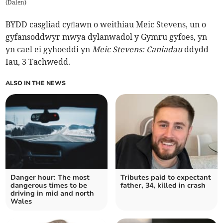
(
Dalen
)
BYDD casgliad cyﬂawn o weithiau Meic Stevens, un o
gyfansoddwyr mwya dylanwadol y Gymru gyfoes, yn
yn cael ei gyhoeddi yn
Meic Stevens: Caniadau
ddydd
Iau, 3 Tachwedd.
ALSO IN THE NEWS
Danger hour: The most
Tributes paid to expectant
dangerous times to be
father, 34, killed in crash
driving in mid and north
Wales