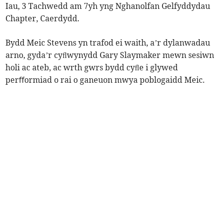
Iau, 3 Tachwedd am 7yh yng Nghanolfan Gelfyddydau
Chapter, Caerdydd.
Bydd Meic Stevens yn trafod ei waith, a’r dylanwadau
arno, gyda’r cyﬂwynydd Gary Slaymaker mewn sesiwn
holi ac ateb, ac wrth gwrs bydd cyﬂe i glywed
perﬀormiad o rai o ganeuon mwya poblogaidd Meic.