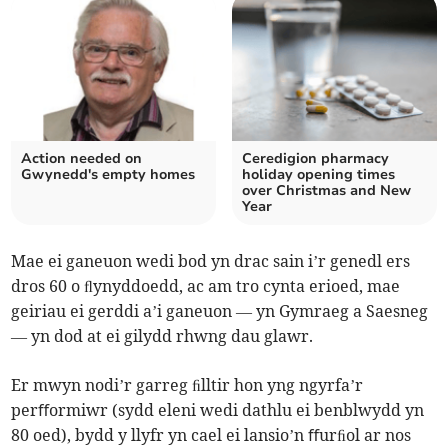
Action needed on
Ceredigion pharmacy
Gwynedd's empty homes
holiday opening times
over Christmas and New
Year
Mae ei ganeuon wedi bod yn drac sain i’r genedl ers
dros 60 o ﬂynyddoedd, ac am tro cynta erioed, mae
geiriau ei gerddi a’i ganeuon — yn Gymraeg a Saesneg
— yn dod at ei gilydd rhwng dau glawr.
Er mwyn nodi’r garreg ﬁlltir hon yng ngyrfa’r
perﬀormiwr (sydd eleni wedi dathlu ei benblwydd yn
80 oed), bydd y llyfr yn cael ei lansio’n ﬀurﬁol ar nos