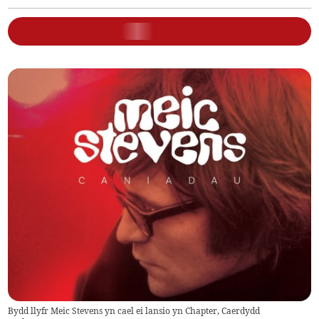
Bydd llyfr Meic Stevens yn cael ei lansio yn Chapter, Caerdydd