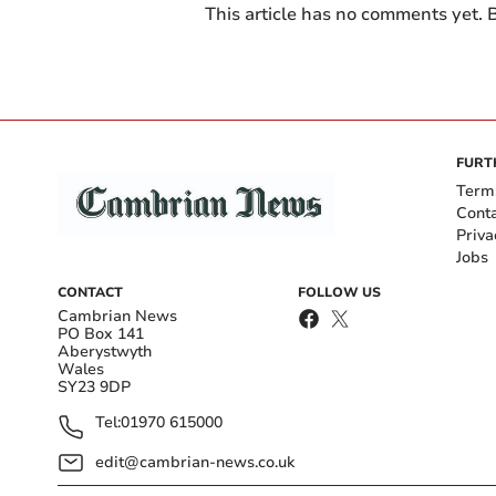
This article has no comments yet. B
FURT
Term
Cont
Priva
Jobs
CONTACT
FOLLOW US
Cambrian News
PO Box 141
Aberystwyth
Wales
SY23 9DP
Tel:
01970 615000
edit@cambrian-news.co.uk