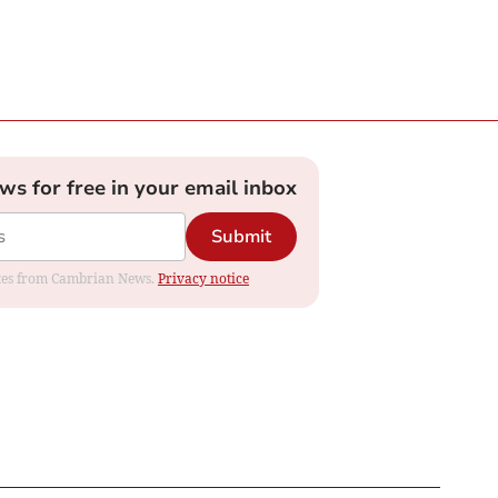
ews for free in your email inbox
Submit
dates from Cambrian News.
Privacy notice