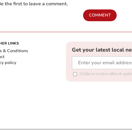
e the first to leave a comment.
COMMENT
HER LINKS
Get your latest local n
s & Conditions
act
cy policy
I'd like to receive offers & up