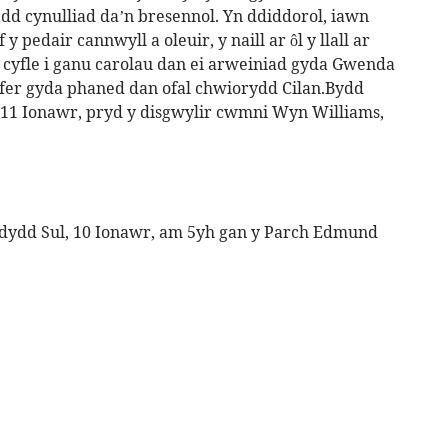
edd cynulliad da’n bresennol. Yn ddiddorol, iawn
 pedair cannwyll a oleuir, y naill ar ôl y llall ar
 cyfle i ganu carolau dan ei arweiniad gyda Gwenda
rfer gyda phaned dan ofal chwiorydd Cilan.Bydd
 11 Ionawr, pryd y disgwylir cwmni Wyn Williams,
ydd Sul, 10 Ionawr, am 5yh gan y Parch Edmund