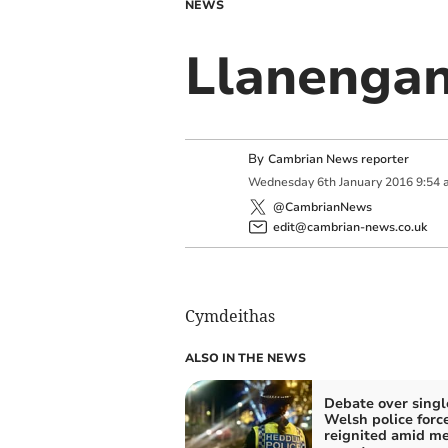
NEWS
Llanenga
By
Cambrian News reporter
Wednesday
6
th
January
2016
9:54 
@CambrianNews
edit@cambrian-news.co.uk
Cymdeithas
ALSO IN THE NEWS
Debate over singl
Welsh police forc
reignited amid m