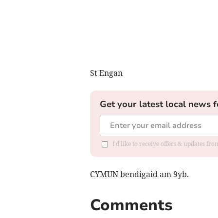
St Engan
Get your latest local news f
I'd like to receive offers & updates f
CYMUN bendigaid am 9yb.
Comments