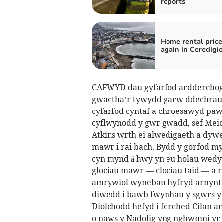
reports
Home rental price
again in Ceredigi
CAFWYD dau gyfarfod ardderchog 
gwaetha’r tywydd garw ddechrau R
cyfarfod cyntaf a chroesawyd paw
cyflwynodd y gwr gwadd, sef Meic
Atkins wrth ei alwedigaeth a dywe
mawr i rai bach. Bydd y gorfod my
cyn mynd â hwy yn eu holau wedyn
glociau mawr — clociau taid — a 
amrywiol wynebau hyfryd arnynt
diwedd i bawb fwynhau y sgwrs yn
Diolchodd hefyd i ferched Cilan a
o naws y Nadolig yng nghwmni yr 