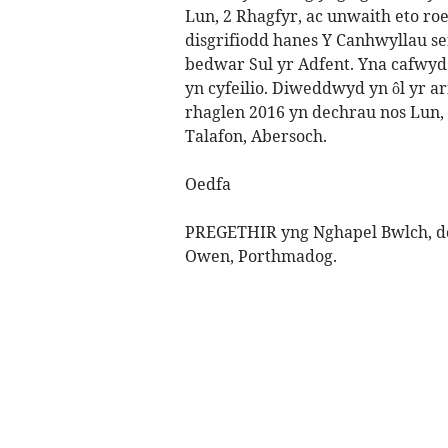
Lun, 2 Rhagfyr, ac unwaith eto ro
disgrifiodd hanes Y Canhwyllau sef y
bedwar Sul yr Adfent. Yna cafwyd
yn cyfeilio. Diweddwyd yn ôl yr a
rhaglen 2016 yn dechrau nos Lun,
Talafon, Abersoch.
Oedfa
PREGETHIR yng Nghapel Bwlch, dd
Owen, Porthmadog.