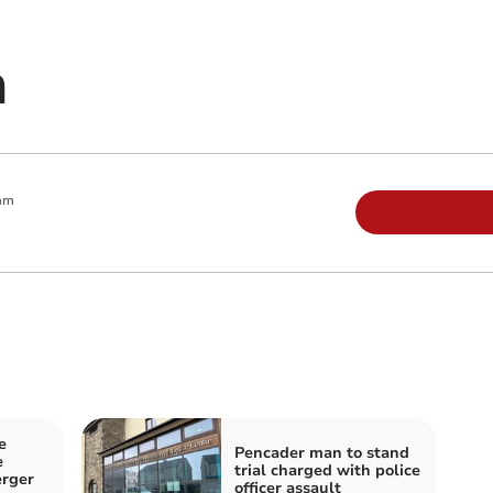
n
am
e
Pencader man to stand
e
trial charged with police
erger
officer assault