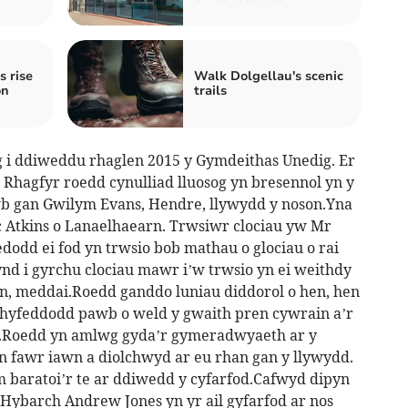
s rise
Walk Dolgellau's scenic
on
trails
i ddiweddu rhaglen 2015 y Gymdeithas Unedig. Er
hagfyr roedd cynulliad lluosog yn bresennol yn y
b gan Gwilym Evans, Hendre, llywydd y noson.Yna
 Atkins o Lanaelhaearn. Trwsiwr clociau yw Mr
dodd ei fod yn trwsio bob mathau o glociau o rai
nd i gyrchu clociau mawr i’w trwsio yn ei weithdy
, meddai.Roedd ganddo luniau diddorol o hen, hen
rhyfeddodd pawb o weld y gwaith pren cywrain a’r
.Roedd yn amlwg gyda’r gymeradwyaeth ar y
 fawr iawn a diolchwyd ar eu rhan gan y llywydd.
m baratoi’r te ar ddiwedd y cyfarfod.Cafwyd dipyn
Hybarch Andrew Jones yn yr ail gyfarfod ar nos