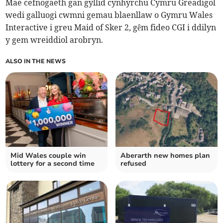
Mae cefnogaeth gan gyllid cynhyrchu Cymru Greadigol
wedi galluogi cwmni gemau blaenllaw o Gymru Wales
Interactive i greu Maid of Sker 2, gêm fideo CGI i ddilyn
y gem wreiddiol arobryn.
ALSO IN THE NEWS
Mid Wales couple win
Aberarth new homes plan
lottery for a second time
refused