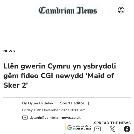
NEWS
Llên gwerin Cymru yn ysbrydoli
gêm fideo CGI newydd 'Maid of
Sker 2'
By
|
Sports editor
|
Dylan Halliday
Friday
10
th
November
2023
10:00 am
dylanh@cambrian-news.co.uk
SPREAD THE NEWS