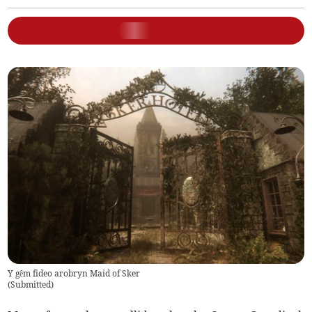
Y gêm fideo arobryn Maid of Sker
(
Submitted
)