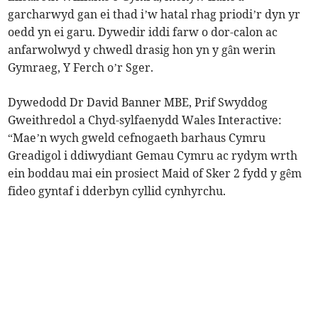
garcharwyd gan ei thad i’w hatal rhag priodi’r dyn yr
oedd yn ei garu. Dywedir iddi farw o dor-calon ac
anfarwolwyd y chwedl drasig hon yn y gân werin
Gymraeg, Y Ferch o’r Sger.
Dywedodd Dr David Banner MBE, Prif Swyddog
Gweithredol a Chyd-sylfaenydd Wales Interactive:
“Mae’n wych gweld cefnogaeth barhaus Cymru
Greadigol i ddiwydiant Gemau Cymru ac rydym wrth
ein boddau mai ein prosiect Maid of Sker 2 fydd y gêm
fideo gyntaf i dderbyn cyllid cynhyrchu.