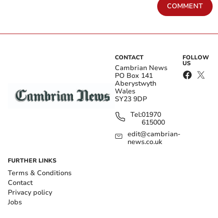
COMMENT
CONTACT
FOLLOW
US
Cambrian News
PO Box 141
Aberystwyth
Wales
SY23 9DP
Tel:
01970
615000
edit@cambrian-
news.co.uk
FURTHER LINKS
Terms & Conditions
Contact
Privacy policy
Jobs