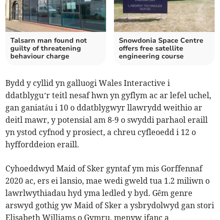
Talsarn man found not
Snowdonia Space Centre
guilty of threatening
offers free satellite
behaviour charge
engineering course
Bydd y cyllid yn galluogi Wales Interactive i
ddatblygu’r teitl nesaf hwn yn gyflym ac ar lefel uchel,
gan ganiatáu i 10 o ddatblygwyr llawrydd weithio ar
deitl mawr, y potensial am 8-9 o swyddi parhaol eraill
yn ystod cyfnod y prosiect, a chreu cyfleoedd i 12 o
hyfforddeion eraill.
Cyhoeddwyd Maid of Sker gyntaf ym mis Gorffennaf
2020 ac, ers ei lansio, mae wedi gweld tua 1.2 miliwn o
lawrlwythiadau hyd yma ledled y byd. Gêm genre
arswyd gothig yw Maid of Sker a ysbrydolwyd gan stori
Elisabeth Williams o Gymru, menyw ifanc a