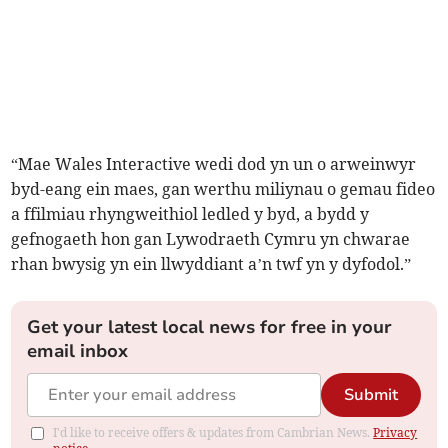
“Mae Wales Interactive wedi dod yn un o arweinwyr
byd-eang ein maes, gan werthu miliynau o gemau fideo
a ffilmiau rhyngweithiol ledled y byd, a bydd y
gefnogaeth hon gan Lywodraeth Cymru yn chwarae
rhan bwysig yn ein llwyddiant a’n twf yn y dyfodol.”
Get your latest local news for free in your
email inbox
Submit
I'd like to receive offers & updates from Cambrian News.
Privacy