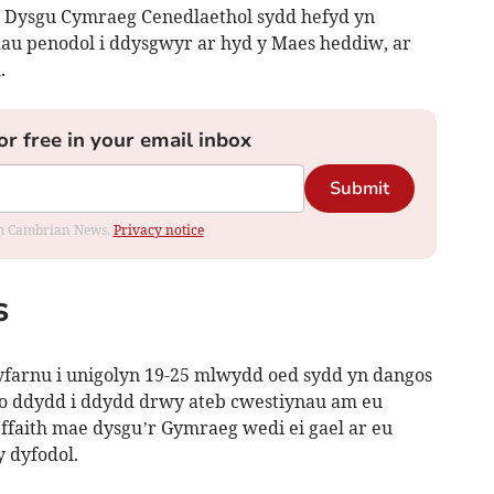
 Dysgu Cymraeg Cenedlaethol sydd hefyd yn
 penodol i ddysgwyr ar hyd y Maes heddiw, ar
.
or free in your email inbox
Submit
rom Cambrian News.
Privacy notice
s
dyfarnu i unigolyn 19-25 mlwydd oed sydd yn dangos
 o ddydd i ddydd drwy ateb cwestiynau am eu
effaith mae dysgu’r Gymraeg wedi ei gael ar eu
y dyfodol.