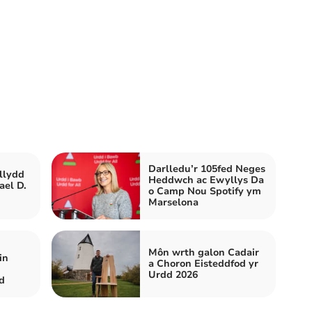
Darlledu’r 105fed Neges
llydd
Heddwch ac Ewyllys Da
ael D.
o Camp Nou Spotify ym
Marselona
Môn wrth galon Cadair
in
a Choron Eisteddfod yr
Urdd 2026
d