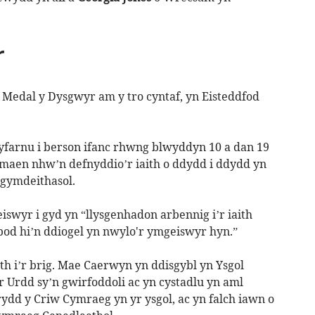
r
 Medal y Dysgwyr am y tro cyntaf, yn Eisteddfod
yfarnu i berson ifanc rhwng blwyddyn 10 a dan 19
 maen nhw’n defnyddio’r iaith o ddydd i ddydd yn
n gymdeithasol.
swyr i gyd yn “llysgenhadon arbennig i’r iaith
od hi’n ddiogel yn nwylo'r ymgeiswyr hyn.”
th i’r brig. Mae Caerwyn yn ddisgybl yn Ysgol
r Urdd sy’n gwirfoddoli ac yn cystadlu yn aml
dd y Criw Cymraeg yn yr ysgol, ac yn falch iawn o