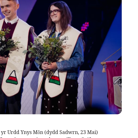
 yr Urdd Ynys Môn (dydd Sadwrn, 23 Mai)