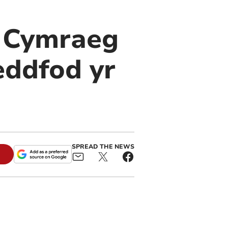
r Cymraeg
eddfod yr
SPREAD THE NEWS