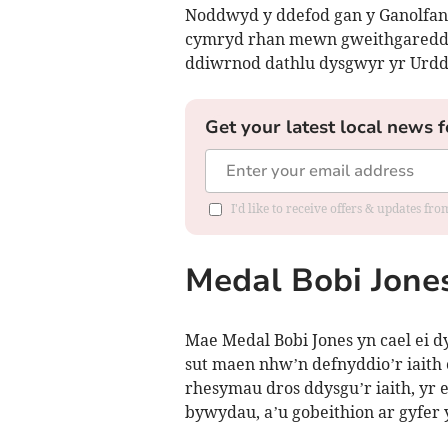
Noddwyd y ddefod gan y Ganolfan
cymryd rhan mewn gweithgareddau
ddiwrnod dathlu dysgwyr yr Urdd
Get your latest local news f
I'd like to receive offers & updates f
Medal Bobi Jone
Mae Medal Bobi Jones yn cael ei 
sut maen nhw’n defnyddio’r iaith
rhesymau dros ddysgu’r iaith, yr 
bywydau, a’u gobeithion ar gyfer 