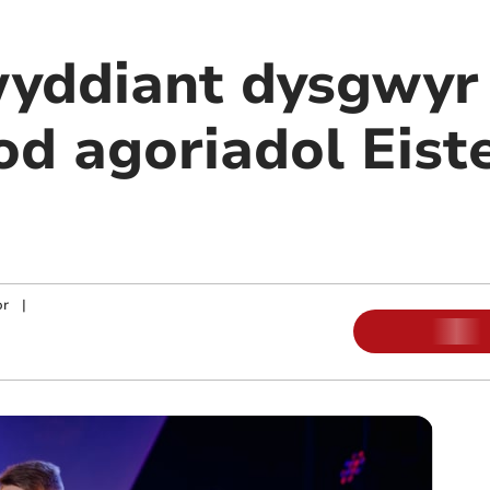
wyddiant dysgwy
od agoriadol Eist
or
|