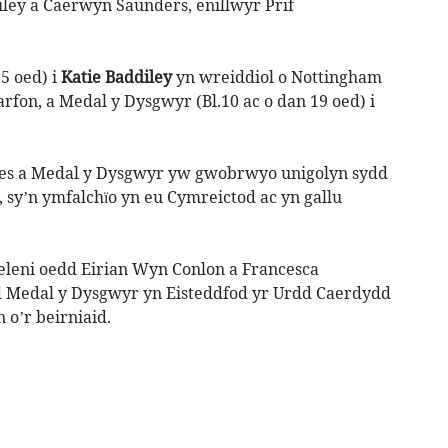
ley a Caerwyn Saunders, enillwyr Prif
5 oed) i
Katie Baddiley
yn wreiddiol o Nottingham
fon, a Medal y Dysgwyr (Bl.10 ac o dan 19 oed) i
nes a Medal y Dysgwyr yw gwobrwyo unigolyn sydd
y’n ymfalchïo yn eu Cymreictod ac yn gallu
eleni oedd Eirian Wyn Conlon a Francesca
dd Medal y Dysgwyr yn Eisteddfod yr Urdd Caerdydd
 o’r beirniaid.