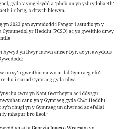
oel, gyda 7 ymgeisydd a ‘phob un yn ysbrydoliaeth’
eth i’r brig, o drwch blewyn.
yn 2023 pan symudodd i Fangor i astudio yn y
h Cymunedol yr Heddlu (PCSO) ac yn gweithio drwy
tlle.
 ei bywyd yn llwyr mewn amser byr, ac yn awyddus
h.Dywedodd:
hyw un sy’n gweithio mewn ardal Gymraeg efo’r
echu i siarad Cymraeg gyda nhw.
 fynychu cwrs yn Nant Gwrtheyrn ac i ddysgu
 mwynhau canu yn y Gymraeg gyda Chôr Heddlu
 sy'n rhugl yn y Gymraeg un diwrnod ac efallai
 fy mhapur bro lleol.”
ewydd yn ail a
Georgia Jones
o Wrecsam yn