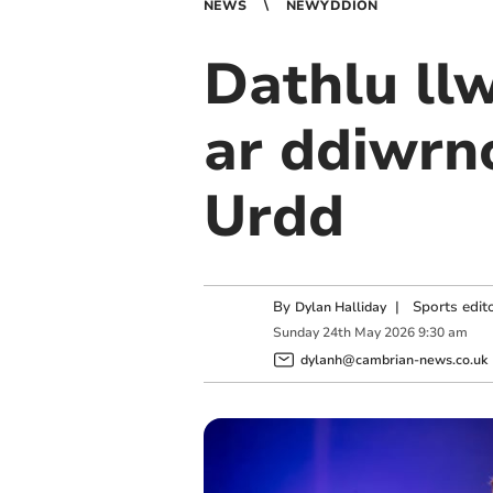
NEWS
NEWYDDION
Dathlu ll
ar ddiwrn
Urdd
By
|
Sports edit
Dylan Halliday
Sunday
24
th
May
2026
9:30 am
dylanh@cambrian-news.co.uk