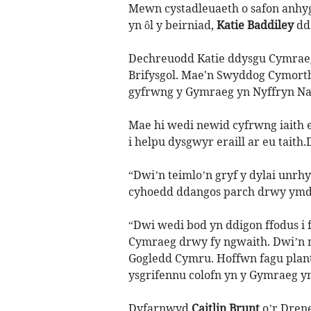
Mewn cystadleuaeth o safon anhyg
yn ôl y beirniad,
Katie Baddiley
dda
Dechreuodd Katie ddysgu Cymraeg 
Brifysgol. Mae'n Swyddog Cymort
gyfrwng y Gymraeg yn Nyffryn Nan
Mae hi wedi newid cyfrwng iaith
i helpu dysgwyr eraill ar eu tait
“Dwi’n teimlo’n gryf y dylai unr
cyhoedd ddangos parch drwy ymdr
“Dwi wedi bod yn ddigon ffodus i
Cymraeg drwy fy ngwaith. Dwi’n
Gogledd Cymru. Hoffwn fagu plant
ysgrifennu colofn yn y Gymraeg yn
Dyfarnwyd
Caitlin Brunt
o’r Dren