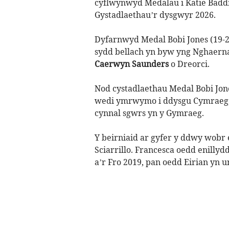
cyflwynwyd Medalau i Katie Baddi
Gystadlaethau’r dysgwyr 2026.
Dyfarnwyd Medal Bobi Jones (19-2
sydd bellach yn byw yng Nghaernar
Caerwyn Saunders
o Dreorci.
Nod cystadlaethau Medal Bobi Jo
wedi ymrwymo i ddysgu Cymraeg, s
cynnal sgwrs yn y Gymraeg.
Y beirniaid ar gyfer y ddwy wobr 
Sciarrillo. Francesca oedd enilly
a’r Fro 2019, pan oedd Eirian yn un