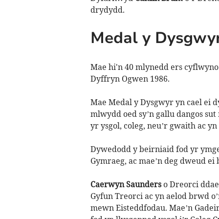
drydydd.
Medal y Dysgwy
Mae hi'n 40 mlynedd ers cyflwyno
Dyffryn Ogwen 1986.
Mae Medal y Dysgwyr yn cael ei d
mlwydd oed sy’n gallu dangos sut
yr ysgol, coleg, neu’r gwaith ac y
Dywedodd y beirniaid fod yr ymgei
Gymraeg, ac mae’n deg dweud ei b
Caerwyn Saunders
o Dreorci
ddae
Gyfun Treorci ac yn aelod brwd o’
mewn Eisteddfodau. Mae’n Gadeiry