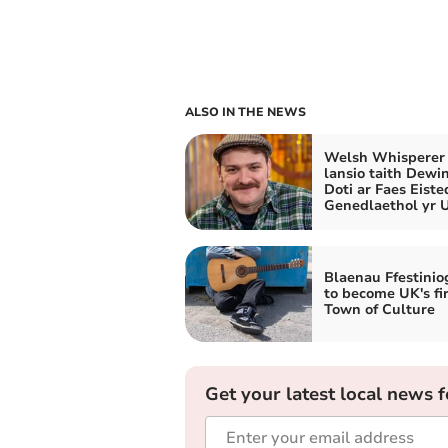
ALSO IN THE NEWS
Welsh Whisperer
lansio taith Dewin
Doti ar Faes Eist
Genedlaethol yr 
Blaenau Ffestinio
to become UK's fir
Town of Culture
Get your latest local news f