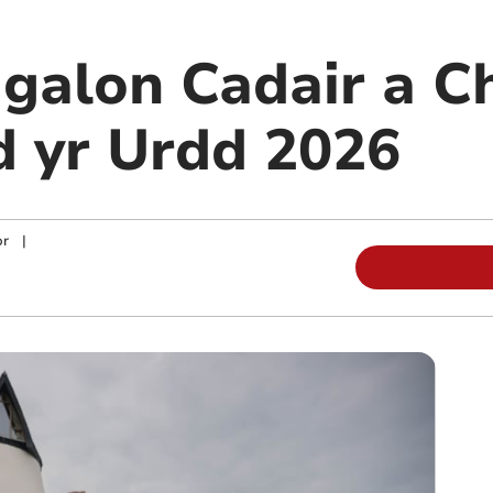
galon Cadair a C
d yr Urdd 2026
or
|