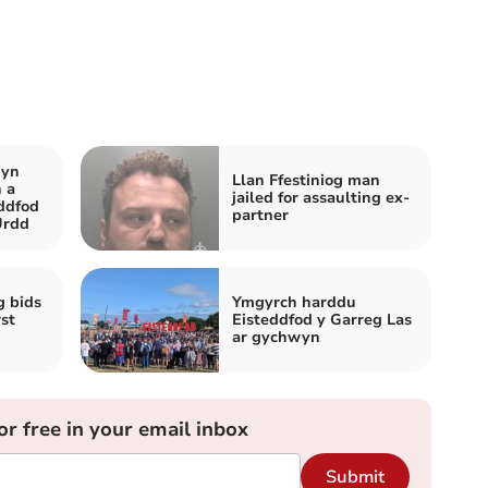
 yn
Llan Ffestiniog man
 a
jailed for assaulting ex-
eddfod
partner
Urdd
g bids
Ymgyrch harddu
st
Eisteddfod y Garreg Las
ar gychwyn
or free in your email inbox
Submit