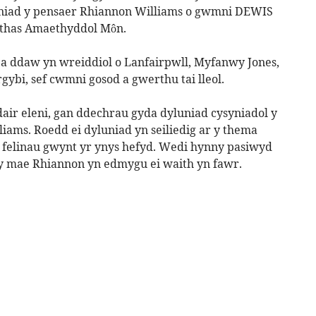
yluniad y pensaer Rhiannon Williams o gwmni DEWIS
thas Amaethyddol Môn.
a ddaw yn wreiddiol o Lanfairpwll, Myfanwy Jones,
gybi, sef cwmni gosod a gwerthu tai lleol.
air eleni, gan ddechrau gyda dyluniad cysyniadol y
ams. Roedd ei dyluniad yn seiliedig ar y thema
 i felinau gwynt yr ynys hefyd. Wedi hynny pasiwyd
 y mae Rhiannon yn edmygu ei waith yn fawr.