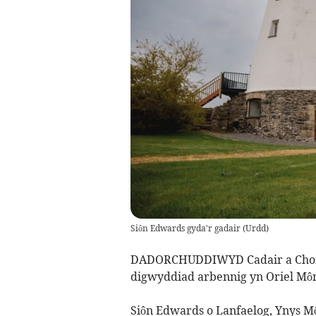
Siôn Edwards gyda'r gadair
(
Urdd
)
DADORCHUDDIWYD Cadair a Choro
digwyddiad arbennig yn Oriel Môn
Siôn Edwards o Lanfaelog, Ynys Mô