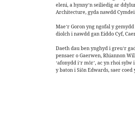
eleni, a hynny’n seiliedig ar dd
Architecture, gyda nawdd Cymdei
Mae’r Goron yng ngofal y gemydd 
diolch i nawdd gan Eiddo Cyf, Caer
Daeth dau ben ynghyd i greu’r gad
pensaer o Gaerwen, Rhiannon Willi
‘afonydd i’r môr’, ac yn rhoi sylw
y baton i Siôn Edwards, saer coed