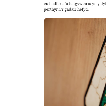
eu hadfer a’u hatgyweirio yn y dy
perthyn i’r gadair hefyd.