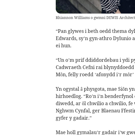
Rhiannon Williams o gwmni DEWIS Architec
“Pan glywes i beth oedd thema dyl
Edwards, sy’n gyn-athro Dylunio a 
ei hun.
“Un o’m prif ddiddordebau i ydi p
Cadwraeth Cefni rai blynyddoedd
Môn, felly roedd ‘afonydd i’r môr’
Yn ogystal â physgota, mae Siôn 
hirhoedlog. “Ro’n i’n benderfynol 
diwedd, ar ôl chwilio a chwilio, f
Nghwm Cynfal, ger Blaenau Ffestin
gyfer y gadair.”
Mae holl gymalau’r gadair i’w gw