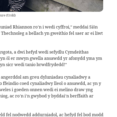
ture
(
Urdd
)
uniad Rhiannon ro’n i wedi cyffroi,” meddai Siôn
Thechnoleg a bellach yn gweithio fel saer ar ei liwt
ysgota, a dwi hefyd wedi sefydlu Cymdeithas
 yn ôl er mwyn gwella ansawdd yr afonydd yma ym
 yn sicr wedi tanio brwdfrydedd!”
yn angerddol am greu dyluniadau cynaliadwy a
o ffeindio coed cynaliadwy lleol o ansawdd, ac yn y
e weles i goeden onnen wedi ei melino draw yng
iog, ac ro’n i’n gwybod y byddai’n berffaith ar
eld fel nodwedd addurniadol, ac hefyd fel bod modd