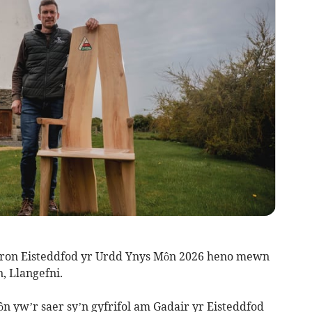
n Eisteddfod yr Urdd Ynys Môn 2026 heno mewn
, Llangefni.
n yw’r saer sy’n gyfrifol am Gadair yr Eisteddfod