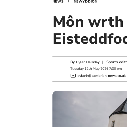
NEWS
NEWYDDION
Môn wrth 
Eisteddfo
By
|
Sports edit
Dylan Halliday
Tuesday
12
th
May
2026
7:30 pm
dylanh@cambrian-news.co.uk