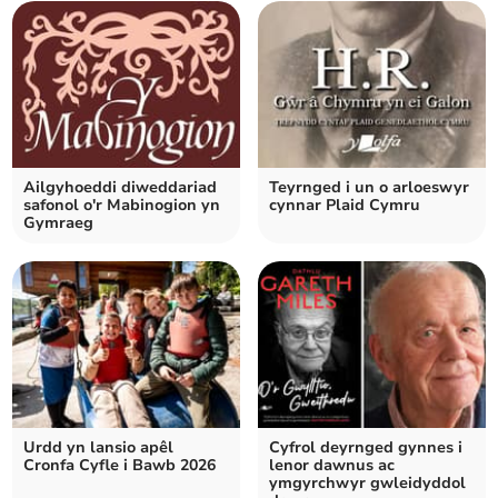
Ailgyhoeddi diweddariad
Teyrnged i un o arloeswyr
safonol o'r Mabinogion yn
cynnar Plaid Cymru
Gymraeg
Urdd yn lansio apêl
Cyfrol deyrnged gynnes i
Cronfa Cyfle i Bawb 2026
lenor dawnus ac
ymgyrchwyr gwleidyddol