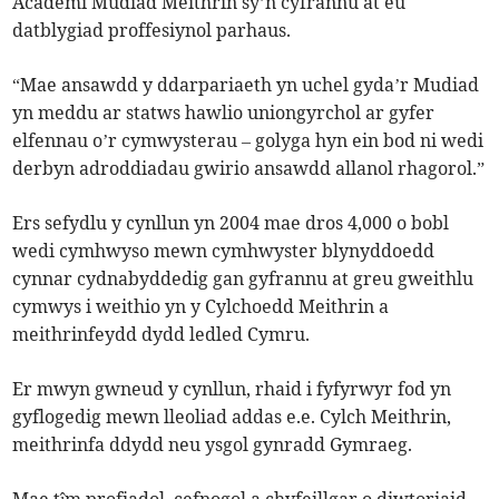
Academi Mudiad Meithrin sy’n cyfrannu at eu
datblygiad proffesiynol parhaus.
“Mae ansawdd y ddarpariaeth yn uchel gyda’r Mudiad
yn meddu ar statws hawlio uniongyrchol ar gyfer
elfennau o’r cymwysterau – golyga hyn ein bod ni wedi
derbyn adroddiadau gwirio ansawdd allanol rhagorol.”
Ers sefydlu y cynllun yn 2004 mae dros 4,000 o bobl
wedi cymhwyso mewn cymhwyster blynyddoedd
cynnar cydnabyddedig gan gyfrannu at greu gweithlu
cymwys i weithio yn y Cylchoedd Meithrin a
meithrinfeydd dydd ledled Cymru.
Er mwyn gwneud y cynllun, rhaid i fyfyrwyr fod yn
gyflogedig mewn lleoliad addas e.e. Cylch Meithrin,
meithrinfa ddydd neu ysgol gynradd Gymraeg.