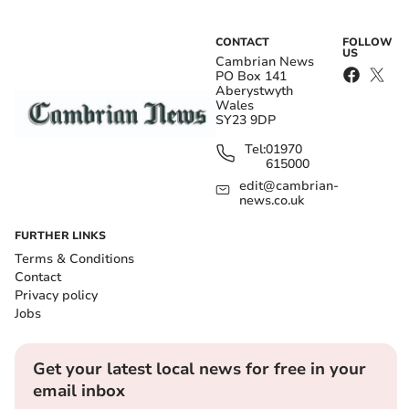
CONTACT
FOLLOW
US
Cambrian News
PO Box 141
Aberystwyth
Wales
SY23 9DP
Tel:
01970
615000
edit@cambrian-
news.co.uk
FURTHER LINKS
Terms & Conditions
Contact
Privacy policy
Jobs
Get your latest local news for free in your
email inbox