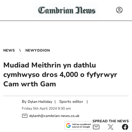
NEWS
NEWYDDION
Mudiad Meithrin yn dathlu
cymhwyso dros 4,000 o fyfyrwyr
Cam wrth Gam
By
|
Sports editor
|
Dylan Halliday
Friday
5
th
April
2024
9:30 am
dylanh@cambrian-news.co.uk
SPREAD THE NEWS