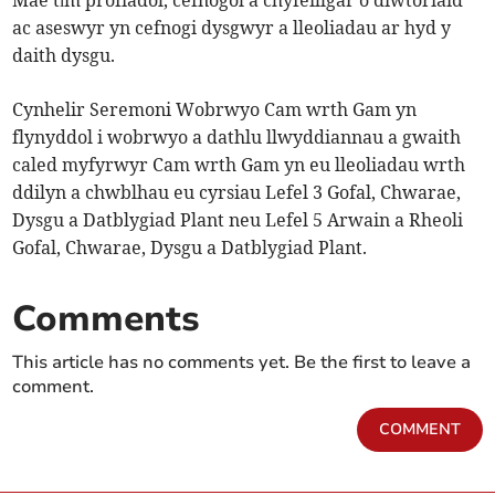
Mae tîm profiadol, cefnogol a chyfeillgar o diwtoriaid
ac aseswyr yn cefnogi dysgwyr a lleoliadau ar hyd y
daith dysgu.
Cynhelir Seremoni Wobrwyo Cam wrth Gam yn
flynyddol i wobrwyo a dathlu llwyddiannau a gwaith
caled myfyrwyr Cam wrth Gam yn eu lleoliadau wrth
ddilyn a chwblhau eu cyrsiau Lefel 3 Gofal, Chwarae,
Dysgu a Datblygiad Plant neu Lefel 5 Arwain a Rheoli
Gofal, Chwarae, Dysgu a Datblygiad Plant.
Comments
This article has no comments yet. Be the first to leave a
comment.
COMMENT