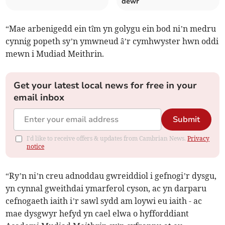
dewr
“Mae arbenigedd ein tîm yn golygu ein bod ni’n medru
cynnig popeth sy’n ymwneud â’r cymhwyster hwn oddi
mewn i Mudiad Meithrin.
Get your latest local news for free in your
email inbox
Submit
I'd like to receive offers & updates from Cambrian News.
Privacy
notice
“Ry’n ni’n creu adnoddau gwreiddiol i gefnogi’r dysgu,
yn cynnal gweithdai ymarferol cyson, ac yn darparu
cefnogaeth iaith i’r sawl sydd am loywi eu iaith - ac
mae dysgwyr hefyd yn cael elwa o hyfforddiant