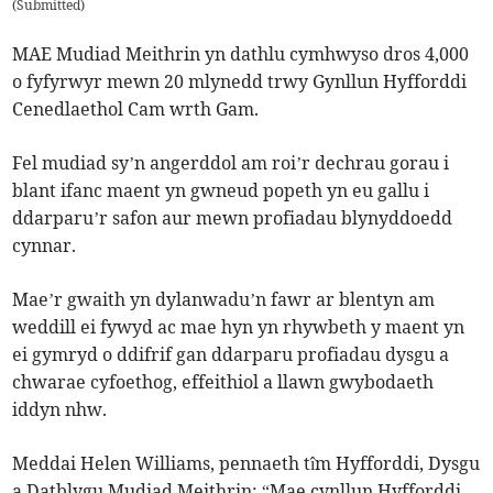
(
Submitted
)
MAE Mudiad Meithrin yn dathlu cymhwyso dros 4,000
o fyfyrwyr mewn 20 mlynedd trwy Gynllun Hyfforddi
Cenedlaethol Cam wrth Gam.
Fel mudiad sy’n angerddol am roi’r dechrau gorau i
blant ifanc maent yn gwneud popeth yn eu gallu i
ddarparu’r safon aur mewn profiadau blynyddoedd
cynnar.
Mae’r gwaith yn dylanwadu’n fawr ar blentyn am
weddill ei fywyd ac mae hyn yn rhywbeth y maent yn
ei gymryd o ddifrif gan ddarparu profiadau dysgu a
chwarae cyfoethog, effeithiol a llawn gwybodaeth
iddyn nhw.
Meddai Helen Williams, pennaeth tîm Hyfforddi, Dysgu
a Datblygu Mudiad Meithrin: “Mae cynllun Hyfforddi