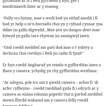
pythefnos ar ôl i Neli gyrraedd y byd, ges i
lawdriniaeth fawr ar y stumog.
“Felly ers hynny, mae e wedi bod yn eithaf anodd i fi
bod yr help o ni’n bwriadu rhoi yn y cyfnod cynnar yna
ddim yn gallu digwydd...Mae jest yn dangos shwt mae
bywyd yn gallu taro rhywun yn annisgwyl iawn.
“Ond roedd meddwl am gael dod mas o’r ysbyty a
dechrau rhoi cwtshys i Neli yn cadw fi fynd!”
Er hyn roedd Angharad yn teimlo’n gyfforddus iawn o
flaen y camera, ychydig yn rhy gyfforddus weithiau:
“Ar adegau, pob tro oni’n gweld camera – achos fi ‘di
arfer cyflwyno – roedd tueddiad gyda fi i edrych ar y
camera ac eisiau esbonio popeth! Oni’n gorfod meddwl
mewn ffordd wahanol am y camera felly roedd