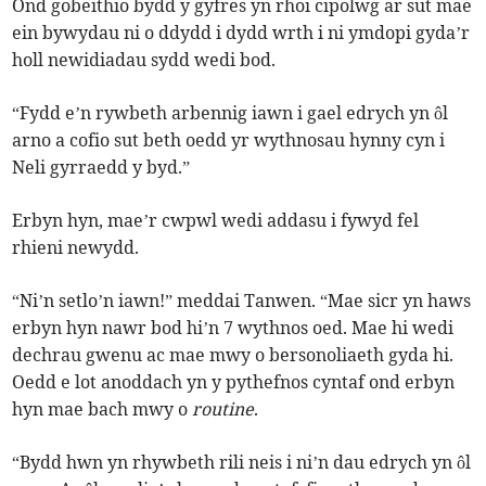
Ond gobeithio bydd y gyfres yn rhoi cipolwg ar sut mae
ein bywydau ni o ddydd i dydd wrth i ni ymdopi gyda’r
holl newidiadau sydd wedi bod.
“Fydd e’n rywbeth arbennig iawn i gael edrych yn ôl
arno a cofio sut beth oedd yr wythnosau hynny cyn i
Neli gyrraedd y byd.”
Erbyn hyn, mae’r cwpwl wedi addasu i fywyd fel
rhieni newydd.
“Ni’n setlo’n iawn!” meddai Tanwen. “Mae sicr yn haws
erbyn hyn nawr bod hi’n 7 wythnos oed. Mae hi wedi
dechrau gwenu ac mae mwy o bersonoliaeth gyda hi.
Oedd e lot anoddach yn y pythefnos cyntaf ond erbyn
hyn mae bach mwy o
routine
.
“Bydd hwn yn rhywbeth rili neis i ni’n dau edrych yn ôl