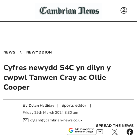
NEWS
NEWYDDION
Cyfres newydd S4C yn dilyn y
cwpwl Tanwen Cray ac Ollie
Cooper
By
|
Sports editor
|
Dylan Halliday
Friday
29
th
March
2024
8:30 am
dylanh@cambrian-news.co.uk
SPREAD THE NEWS