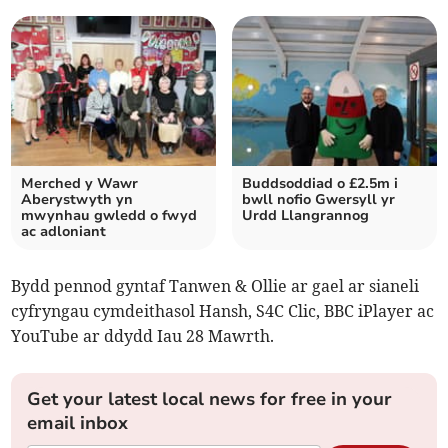
Merched y Wawr
Buddsoddiad o £2.5m i
Aberystwyth yn
bwll nofio Gwersyll yr
mwynhau gwledd o fwyd
Urdd Llangrannog
ac adloniant
Bydd pennod gyntaf Tanwen & Ollie ar gael ar sianeli
cyfryngau cymdeithasol Hansh, S4C Clic, BBC iPlayer ac
YouTube ar ddydd Iau 28 Mawrth.
Get your latest local news for free in your
email inbox