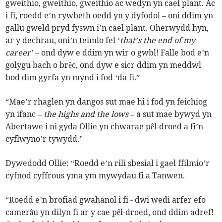
gweithio, gweithio, gweithio ac wedyn yn cael plant. Ac
i fi, roedd e’n rywbeth oedd yn y dyfodol – oni ddim yn
gallu gweld pryd fyswn i’n cael plant. Oherwydd hyn,
ar y dechrau, oni’n teimlo fel ‘
that’s the end of my
career’
– ond dyw e ddim yn wir o gwbl! Falle bod e’n
golygu bach o brêc, ond dyw e sicr ddim yn meddwl
bod dim gyrfa yn mynd i fod ‘da fi.”
“Mae’r rhaglen yn dangos sut mae hi i fod yn feichiog
yn ifanc –
the highs and the lows
– a sut mae bywyd yn
Abertawe i ni gyda Ollie yn chwarae pêl-droed a fi’n
cyflwyno’r tywydd.”
Dywedodd Ollie: “Roedd e’n rili sbesial i gael ffilmio’r
cyfnod cyffrous yma ym mywydau fi a Tanwen.
“Roedd e’n brofiad gwahanol i fi - dwi wedi arfer efo
camerâu yn dilyn fi ar y cae pêl-droed, ond ddim adref!