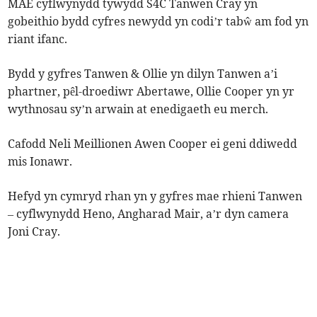
MAE cyflwynydd tywydd S4C Tanwen Cray yn
gobeithio bydd cyfres newydd yn codi’r tabŵ am fod yn
riant ifanc.
Bydd y gyfres Tanwen & Ollie yn dilyn Tanwen a’i
phartner, pêl-droediwr Abertawe, Ollie Cooper yn yr
wythnosau sy’n arwain at enedigaeth eu merch.
Cafodd Neli Meillionen Awen Cooper ei geni ddiwedd
mis Ionawr.
Hefyd yn cymryd rhan yn y gyfres mae rhieni Tanwen
– cyflwynydd Heno, Angharad Mair, a’r dyn camera
Joni Cray.