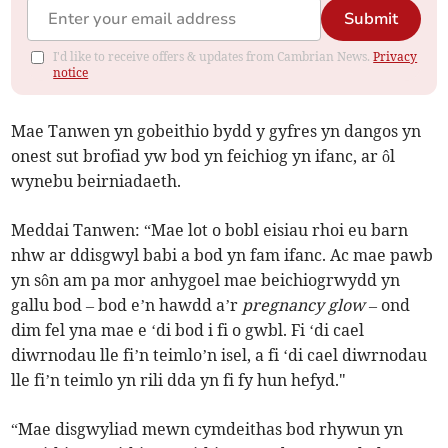
Submit
I'd like to receive offers & updates from Cambrian News.
Privacy
notice
Mae Tanwen yn gobeithio bydd y gyfres yn dangos yn
onest sut brofiad yw bod yn feichiog yn ifanc, ar ôl
wynebu beirniadaeth.
Meddai Tanwen: “Mae lot o bobl eisiau rhoi eu barn
nhw ar ddisgwyl babi a bod yn fam ifanc. Ac mae pawb
yn sôn am pa mor anhygoel mae beichiogrwydd yn
gallu bod – bod e’n hawdd a’r
pregnancy glow
– ond
dim fel yna mae e ‘di bod i fi o gwbl. Fi ‘di cael
diwrnodau lle fi’n teimlo’n isel, a fi ‘di cael diwrnodau
lle fi’n teimlo yn rili dda yn fi fy hun hefyd."
“Mae disgwyliad mewn cymdeithas bod rhywun yn