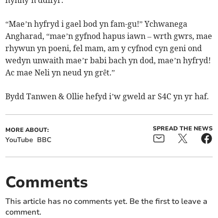
hynny’n ddifyr.”
“Mae’n hyfryd i gael bod yn fam-gu!” Ychwanega
Angharad, “mae’n gyfnod hapus iawn – wrth gwrs, mae
rhywun yn poeni, fel mam, am y cyfnod cyn geni ond
wedyn unwaith mae’r babi bach yn dod, mae’n hyfryd!
Ac mae Neli yn neud yn grêt.”
Bydd Tanwen & Ollie hefyd i’w gweld ar S4C yn yr haf.
SPREAD THE NEWS
MORE ABOUT:
YouTube
BBC
Comments
This article has no comments yet. Be the first to leave a
comment.