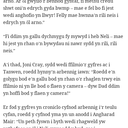
arno. Ar ôl gwylio’r bennod gyntaf, fi methu credu
shwt oni’n edrych gyda bwmp – mae e fel bo fi jest
wedi anghofio yn llwyr! Felly mae hwnna’n rili neis i
edrych yn ôl arno.”
“Fi ddim yn gallu dychmygu fy mywyd i heb Neli – mae
hi jest yn rhan o’n bywydau ni nawr sydd yn rili, rili
neis.”
A’i thad, Joni Cray, sydd wedi ffilmio’r gyfres ac i
Tanwen, roedd hynny’n arbennig iawn: “Roedd e’n
golygu bod e’n gallu bod yn rhan o’r rhaglen trwy ein
ffilmio ni yn lle bod o flaen y camera – dyw Dad ddim
yn hoffi bod y flaen y camera!”
Er fod y gyfres yn croniclo cyfnod arbennig i’r teulu
cyfan, roedd y cyfnod yma yn un anodd i Angharad
Mair: “Un peth fyswn i byth wedi rhagweld yw