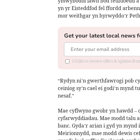
ymwybodol iawn bod teuluoedd a 
yn yr Eisteddfod fel ffordd arbenni
mor weithgar yn hyrwyddo’r Peth
Get your latest local news f
I'd like to receive offers & updates f
“Rydyn ni’n gwerthfawrogi pob c
ceiniog sy’n cael ei godi’n mynd t
nesaf.”
Mae cyflwyno gwobr yn hawdd – 
cyfarwyddiadau. Mae modd talu 
banc. Gyda’r arian i gyd yn mynd 
Meirionnydd, mae modd dewis cefno