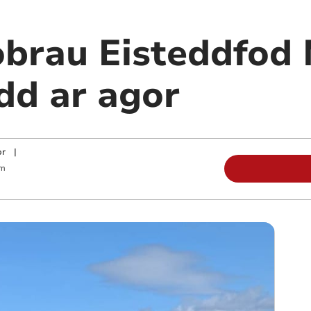
brau Eisteddfod
dd ar agor
or
|
am