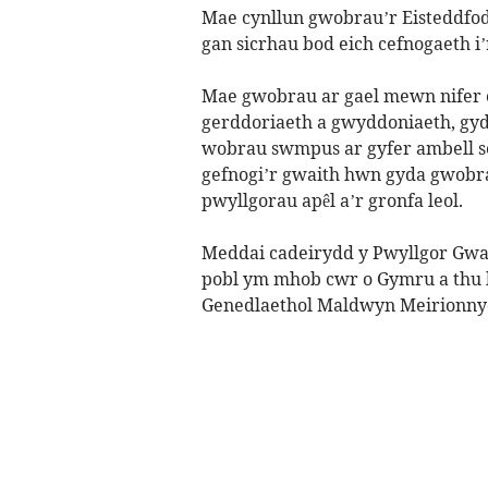
Mae cynllun gwobrau’r Eisteddfod 
gan sicrhau bod eich cefnogaeth i’r
Mae gwobrau ar gael mewn nifer o 
gerddoriaeth a gwyddoniaeth, gy
wobrau swmpus ar gyfer ambell s
gefnogi’r gwaith hwn gyda gwobr
pwyllgorau apêl a’r gronfa leol.
Meddai cadeirydd y Pwyllgor Gwait
pobl ym mhob cwr o Gymru a thu 
Genedlaethol Maldwyn Meirionny