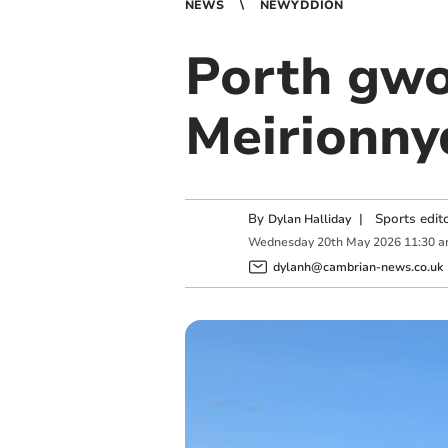
NEWS
NEWYDDION
Porth gwo
Meirionny
By
|
Sports edit
Dylan Halliday
Wednesday
20
th
May
2026
11:30 
dylanh@cambrian-news.co.uk