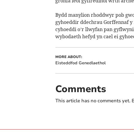
gronfa leol gyffredinol wrth arch
Bydd manylion rhoddwyr pob gwob
gyhoeddir ddechrau Gorffennaf y 
cyhoeddi o’r llwyfan pan gyflwyn
wybodaeth hefyd yn cael ei gyhoed
MORE ABOUT:
Eisteddfod Genedlaethol
Comments
This article has no comments yet. B