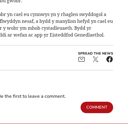
ebu gwobr.
r yn cael eu cynnwys yn y rhaglen swyddogol a
flwyddyn nesaf, a bydd y manylion hefyd yn cael eu
ir y wobr ym mhob cystadleuaeth. Bydd yr
di ar wefan ac app yr Eisteddfod Genedlaethol.
SPREAD THE NEWS
e the first to leave a comment.
COMMENT