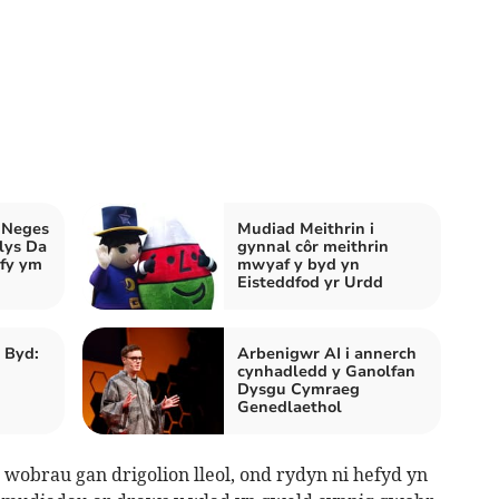
 Neges
Mudiad Meithrin i
lys Da
gynnal côr meithrin
fy ym
mwyaf y byd yn
Eisteddfod yr Urdd
r Byd:
Arbenigwr AI i annerch
cynhadledd y Ganolfan
Dysgu Cymraeg
Genedlaethol
wobrau gan drigolion lleol, ond rydyn ni hefyd yn