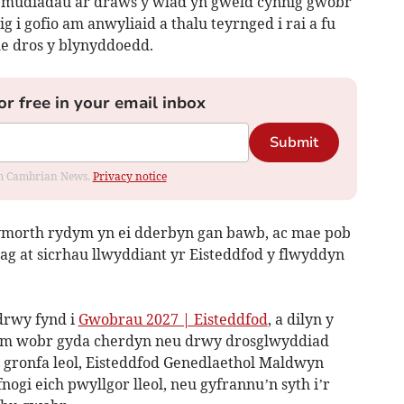
mudiadau ar draws y wlad yn gweld cynnig gwobr
g i gofio am anwyliaid a thalu teyrnged i rai a fu
e dros y blynyddoedd.
or free in your email inbox
Submit
rom Cambrian News.
Privacy notice
ymorth rydym yn ei dderbyn gan bawb, ac mae pob
uag at sicrhau llwyddiant yr Eisteddfod y flwyddyn
drwy fynd i
Gwobrau 2027 | Eisteddfod
, a dilyn y
am wobr gyda cherdyn neu drwy drosglwyddiad
i gronfa leol, Eisteddfod Genedlaethol Maldwyn
gi eich pwyllgor lleol, neu gyfrannu’n syth i’r