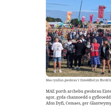
Mae cynllun gwobrau’r Eisteddfod yn ffordd h
MAE porth archebu gwobrau Eist
agor, gyda channoedd o gyfleoedd a
Afon Dyfi, Cemaes, ger Glantwymyn