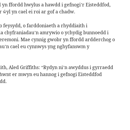
yn ffordd hwylus a hawdd i gefnogi’r Eisteddfod,
 ŵyl yn cael ei roi ar gof a chadw.
feysydd, o farddoniaeth a rhyddiaith i
da chyfraniadau’n amrywio o ychydig bunnoedd i
eremoni. Mae cynnig gwobr yn ffordd ardderchog o
au’n cael eu cynnwys yng nghyfanswm y
h, Aled Griffiths: “Rydyn ni’n awyddus i gyrraedd
hwnt er mwyn eu hannog i gefnogi Eisteddfod
dd.