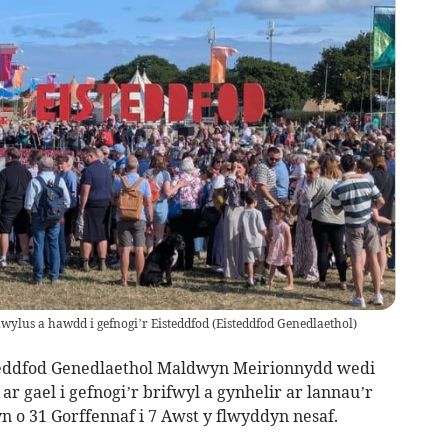
wylus a hawdd i gefnogi’r Eisteddfod
(
Eisteddfod Genedlaethol
)
eddfod Genedlaethol Maldwyn Meirionnydd wedi
r gael i gefnogi’r brifwyl a gynhelir ar lannau’r
 o 31 Gorffennaf i 7 Awst y flwyddyn nesaf.