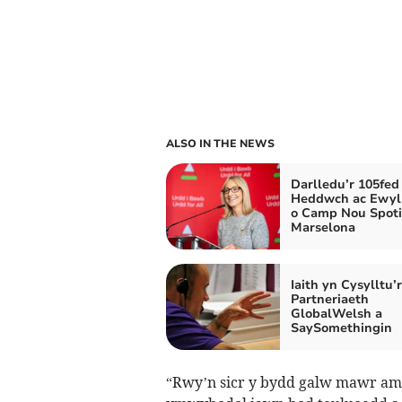
ALSO IN THE NEWS
Darlledu’r 105fed
Heddwch ac Ewyl
o Camp Nou Spoti
Marselona
Iaith yn Cysylltu’
Partneriaeth
GlobalWelsh a
SaySomethingin
“Rwy’n sicr y bydd galw mawr am 