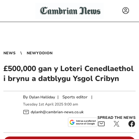
NEWS
NEWYDDION
£500,000 gan y Loteri Cenedlaethol
i brynu a datblygu Ysgol Cribyn
By
|
Sports editor
|
Dylan Halliday
Tuesday
1
st
April
2025
9:00 am
dylanh@cambrian-news.co.uk
SPREAD THE NEWS