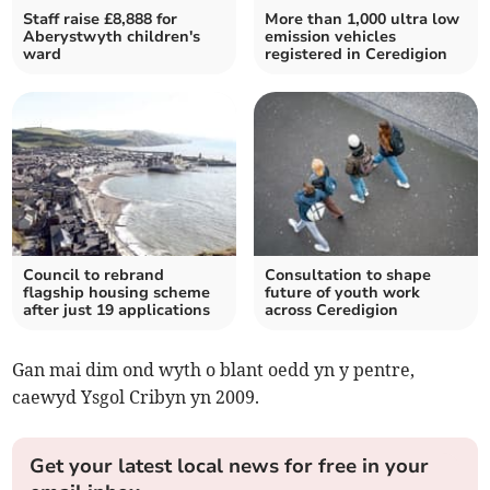
Staff raise £8,888 for
More than 1,000 ultra low
Aberystwyth children's
emission vehicles
ward
registered in Ceredigion
Council to rebrand
Consultation to shape
flagship housing scheme
future of youth work
after just 19 applications
across Ceredigion
Gan mai dim ond wyth o blant oedd yn y pentre,
caewyd Ysgol Cribyn yn 2009.
Get your latest local news for free in your