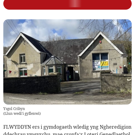
Ysgol Cribyn
(
Llun wedi'i gyflenwi
)
FLWYDDYN ers i gymdogaeth wledig yng Ngheredigion
ddechrau ymgyrchu, mae cronfa’r Loteri Genedlaethol