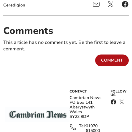
Ceredigion
Comments
This article has no comments yet. Be the first to leave a
comment.
COMMENT
CONTACT
FOLLOW
US
Cambrian News
PO Box 141
Aberystwyth
Wales
SY23 9DP
Tel:
01970
615000