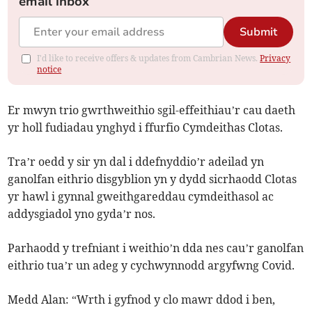
email inbox
Submit
I'd like to receive offers & updates from Cambrian News.
Privacy
notice
Er mwyn trio gwrthweithio sgil-effeithiau’r cau daeth
yr holl fudiadau ynghyd i ffurfio Cymdeithas Clotas.
Tra’r oedd y sir yn dal i ddefnyddio’r adeilad yn
ganolfan eithrio disgyblion yn y dydd sicrhaodd Clotas
yr hawl i gynnal gweithgareddau cymdeithasol ac
addysgiadol yno gyda’r nos.
Parhaodd y trefniant i weithio’n dda nes cau’r ganolfan
eithrio tua’r un adeg y cychwynnodd argyfwng Covid.
Medd Alan: “Wrth i gyfnod y clo mawr ddod i ben,