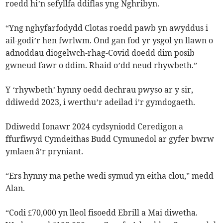
roedd hi’n sefyllfa ddiflas yng Nghribyn.
“Yng nghyfarfodydd Clotas roedd pawb yn awyddus i
ail-godi’r hen fwrlwm. Ond gan fod yr ysgol yn llawn o
adnoddau diogelwch-rhag-Covid doedd dim posib
gwneud fawr o ddim. Rhaid o’dd neud rhywbeth.”
Y ‘rhywbeth’ hynny oedd dechrau pwyso ar y sir,
ddiwedd 2023, i werthu’r adeilad i’r gymdogaeth.
Ddiwedd Ionawr 2024 cydsyniodd Ceredigon a
ffurfiwyd Cymdeithas Budd Cymunedol ar gyfer bwrw
ymlaen â’r pryniant.
“Ers hynny ma pethe wedi symud yn eitha clou,” medd
Alan.
“Codi £70,000 yn lleol fisoedd Ebrill a Mai diwetha.