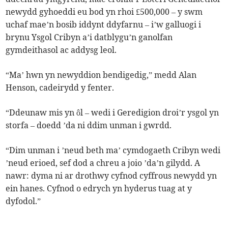
newydd gyhoeddi eu bod yn rhoi £500,000 – y swm
uchaf mae’n bosib iddynt ddyfarnu – i’w galluogi i
brynu Ysgol Cribyn a’i datblygu’n ganolfan
gymdeithasol ac addysg leol.
“Ma’ hwn yn newyddion bendigedig,” medd Alan
Henson, cadeirydd y fenter.
“Ddeunaw mis yn ôl – wedi i Geredigion droi’r ysgol yn
storfa – doedd ’da ni ddim unman i gwrdd.
“Dim unman i ’neud beth ma’ cymdogaeth Cribyn wedi
’neud erioed, sef dod a chreu a joio ’da’n gilydd. A
nawr: dyma ni ar drothwy cyfnod cyffrous newydd yn
ein hanes. Cyfnod o edrych yn hyderus tuag at y
dyfodol.”