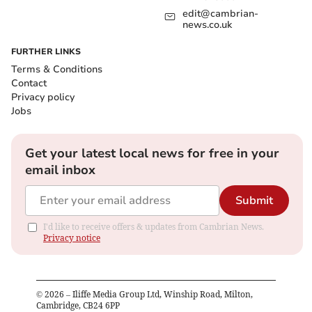
edit@cambrian-
news.co.uk
FURTHER LINKS
Terms & Conditions
Contact
Privacy policy
Jobs
Get your latest local news for free in your
email inbox
Submit
I'd like to receive offers & updates from Cambrian News.
Privacy notice
©
2026
– Iliffe Media Group Ltd, Winship Road, Milton,
Cambridge, CB24 6PP