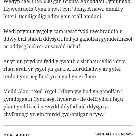
Wedyn cael £195,000 gan Gronfa Adnoddau Cymunedol
Llywodraeth Cymru jwst cyn ’dolig. A nawr ennill y
loteri! Bendigedig! Sdim gair arall amdani.”
Wedi prynu’r ysgol y cam nesaf fydd uwchraddio’r
ddwy brif stafell ddysgu i fod yn ganolfan gymdeithasol
ac addysg leol o’r ansawdd uchaf.
Ar yr un pryd mi fydd y gwaith o sicrhau cyllid i droi
rhan arall yr ysgol yn gartref fforddiadwy ar gyfer
teulu Cymraeg lleol yn mynd yn ei flaen.
Medd Alan: “Nod Ysgol Cribyn yw bod yn ganolfan i
gymdogaeth Gymraeg, hyderus - lle delfrydol i fagu
plant ynddi ac i newydd-ddyfodiaid ddysgu a
chyfranogi yn ein ffordd gyd-ofalgar o fyw.”
SPREAD THE NEWS
MORE ABOUT: