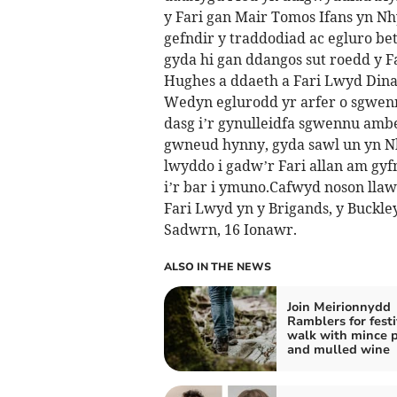
y Fari gan Mair Tomos Ifans yn N
gefndir y traddodiad ac egluro be
gyda hi gan ddangos sut roedd y F
Hughes a ddaeth a Fari Lwyd Dina
Wedyn eglurodd yr arfer o sgwenn
dasg i’r gynulleidfa sgwennu ambel
gwneud hynny, gyda sawl un yn Nh
lwyddo i gadw’r Fari allan am g
i’r bar i ymuno.Cafwyd noson lla
Fari Lwyd yn y Brigands, y Buckl
Sadwrn, 16 Ionawr.
ALSO IN THE NEWS
Join Meirionnydd
Ramblers for fest
walk with mince p
and mulled wine