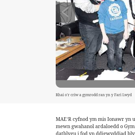
Rhai o'r criw a gymrodd ran yn y Fari Lwyd
MAE’R cyfnod ym mis Ionawr yn un
mewn gwahanol ardaloedd o Gymr
datblygu i fod yn ddigwyddiad b