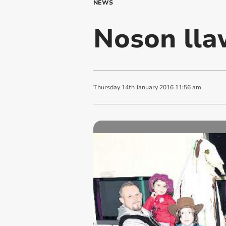
NEWS
Noson lla
Thursday
14
th
January
2016
11:56 am