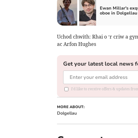
Ewan Millar's exq
oboe in Dolgellau
Uchod chwith: Rhai o ‘r criw a gy
ac Arfon Hughes
Get your latest local news f
I'd like to receive offers & updates f
MORE ABOUT:
Dolgellau