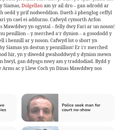
hy Siamas,
Dolgellau
am yr ail dro – gan adrodd ar
th oedd y prif nodweddion. Daeth â phenglog ceffyl
ari yn cael ei addurno. Cafwyd cymorth Arfon
s Mawddwy yn ogystal – felly dwy Fari ar un noson!
u penillion – y merched a’r dynion – a gosododd y
l i bennill ar y noson. Cafwyd lot o sbort yn
y Siamas yn destun y pennillion! Er i’r merched
yfnod hir, yn y diwedd gwahoddwyd y dynion mewn
wn hwyl, gan ddysgu mwy am y traddodiad. Bydd y
ey Arms ac y Llew Coch yn Dinas Mawddwy nos
ive
Police seek man for
ies
court no-show