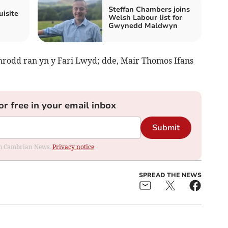
Steffan Chambers joins
uisite
Welsh Labour list for
Gwynedd Maldwyn
mrodd ran yn y Fari Lwyd; dde, Mair Thomos Ifans
or free in your email inbox
Submit
rom Cambrian News.
Privacy notice
SPREAD THE NEWS