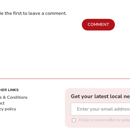
e the first to leave a comment.
COMMENT
HER LINKS
Get your latest local n
s & Conditions
act
cy policy
I'd like to receive offers & up