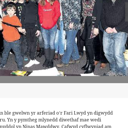
 ble gwelwn yr arferiad o’r Fari Lwyd yn digwydd
u. Yn y pymtheg mlynedd diwethaf mae wedi
lynyddol yn Ninas Mawddwy. Cafwyd cyflwyniad am