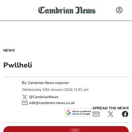
NEWS
Pwllheli
By
Cambrian News reporter
Wednesday
13
th
January
2016
11:41 am
@CambrianNews
edit@cambrian-news.co.uk
SPREAD THE NEWS