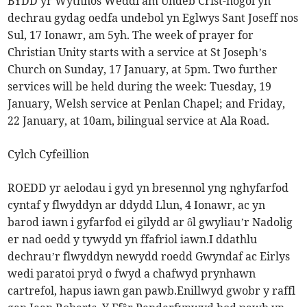
BYDD yr Wythnos Weddi am Undeb Crist-nogol yn
dechrau gydag oedfa undebol yn Eglwys Sant Joseff nos
Sul, 17 Ionawr, am 5yh. The week of prayer for
Christian Unity starts with a service at St Joseph’s
Church on Sunday, 17 January, at 5pm. Two further
services will be held during the week: Tuesday, 19
January, Welsh service at Penlan Chapel; and Friday,
22 January, at 10am, bilingual service at Ala Road.
Cylch Cyfeillion
ROEDD yr aelodau i gyd yn bresennol yng nghyfarfod
cyntaf y flwyddyn ar ddydd Llun, 4 Ionawr, ac yn
barod iawn i gyfarfod ei gilydd ar ôl gwyliau’r Nadolig
er nad oedd y tywydd yn ffafriol iawn.I ddathlu
dechrau’r flwyddyn newydd roedd Gwyndaf ac Eirlys
wedi paratoi pryd o fwyd a chafwyd prynhawn
cartrefol, hapus iawn gan pawb.Enillwyd gwobr y raffl