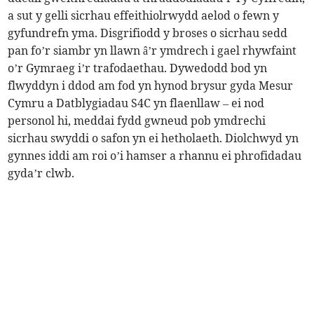
a sut y gelli sicrhau effeithiolrwydd aelod o fewn y
gyfundrefn yma. Disgrifiodd y broses o sicrhau sedd
pan fo’r siambr yn llawn â’r ymdrech i gael rhywfaint
o’r Gymraeg i’r trafodaethau. Dywedodd bod yn
flwyddyn i ddod am fod yn hynod brysur gyda Mesur
Cymru a Datblygiadau S4C yn flaenllaw – ei nod
personol hi, meddai fydd gwneud pob ymdrechi
sicrhau swyddi o safon yn ei hetholaeth. Diolchwyd yn
gynnes iddi am roi o’i hamser a rhannu ei phrofidadau
gyda’r clwb.