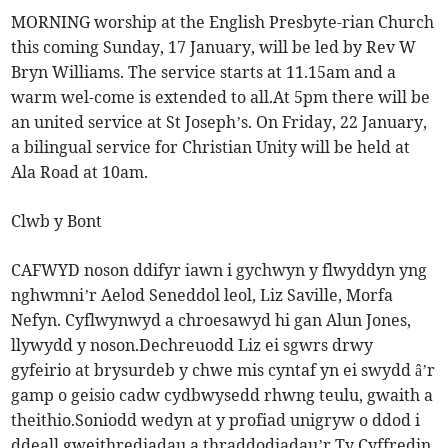
MORNING worship at the English Presbyte-rian Church
this coming Sunday, 17 January, will be led by Rev W
Bryn Williams. The service starts at 11.15am and a
warm wel-come is extended to all.At 5pm there will be
an united service at St Joseph’s. On Friday, 22 January,
a bilingual service for Christian Unity will be held at
Ala Road at 10am.
Clwb y Bont
CAFWYD noson ddifyr iawn i gychwyn y flwyddyn yng
nghwmni’r Aelod Seneddol leol, Liz Saville, Morfa
Nefyn. Cyflwynwyd a chroesawyd hi gan Alun Jones,
llywydd y noson.Dechreuodd Liz ei sgwrs drwy
gyfeirio at brysurdeb y chwe mis cyntaf yn ei swydd â’r
gamp o geisio cadw cydbwysedd rhwng teulu, gwaith a
theithio.Soniodd wedyn at y profiad unigryw o ddod i
ddeall gweithrediadau a thraddodiadau’r Ty Cyffredin,