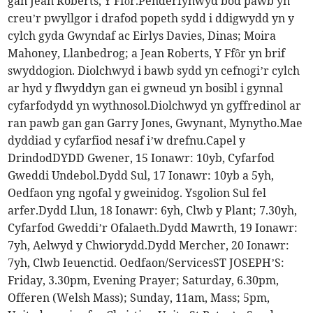
gan Jean Roberts, Y Ffôr.Penderfynwyd bod pawb yn
creu’r pwyllgor i drafod popeth sydd i ddigwydd yn y
cylch gyda Gwyndaf ac Eirlys Davies, Dinas; Moira
Mahoney, Llanbedrog; a Jean Roberts, Y Ffôr yn brif
swyddogion. Diolchwyd i bawb sydd yn cefnogi’r cylch
ar hyd y flwyddyn gan ei gwneud yn bosibl i gynnal
cyfarfodydd yn wythnosol.Diolchwyd yn gyffredinol ar
ran pawb gan gan Garry Jones, Gwynant, Mynytho.Mae
dyddiad y cyfarfiod nesaf i’w drefnu.Capel y
DrindodDYDD Gwener, 15 Ionawr: 10yb, Cyfarfod
Gweddi Undebol.Dydd Sul, 17 Ionawr: 10yb a 5yh,
Oedfaon yng ngofal y gweinidog. Ysgolion Sul fel
arfer.Dydd Llun, 18 Ionawr: 6yh, Clwb y Plant; 7.30yh,
Cyfarfod Gweddi’r Ofalaeth.Dydd Mawrth, 19 Ionawr:
7yh, Aelwyd y Chwiorydd.Dydd Mercher, 20 Ionawr:
7yh, Clwb Ieuenctid. Oedfaon/ServicesST JOSEPH’S:
Friday, 3.30pm, Evening Prayer; Saturday, 6.30pm,
Offeren (Welsh Mass); Sunday, 11am, Mass; 5pm,