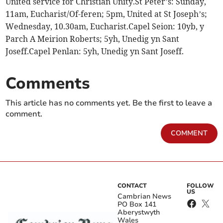
United service for Christian Unity.St Peter’s: Sunday,
11am, Eucharist/Of-feren; 5pm, United at St Joseph’s;
Wednesday, 10.30am, Eucharist.Capel Seion: 10yb, y
Parch A Meirion Roberts; 5yh, Unedig yn Sant
Joseff.Capel Penlan: 5yh, Unedig yn Sant Joseff.
Comments
This article has no comments yet. Be the first to leave a
comment.
COMMENT
CONTACT
FOLLOW
US
Cambrian News
PO Box 141
Aberystwyth
Wales