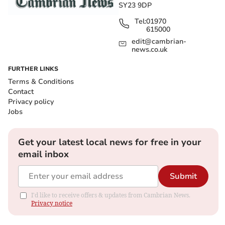
SY23 9DP
Tel:
01970
615000
edit@cambrian-
news.co.uk
FURTHER LINKS
Terms & Conditions
Contact
Privacy policy
Jobs
Get your latest local news for free in your
email inbox
Submit
I'd like to receive offers & updates from Cambrian News.
Privacy notice