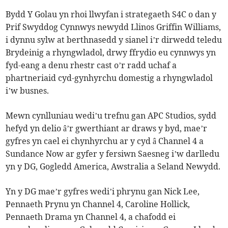
Bydd Y Golau yn rhoi llwyfan i strategaeth S4C o dan y
Prif Swyddog Cynnwys newydd Llinos Griffin Williams,
i dynnu sylw at berthnasedd y sianel i’r dirwedd teledu
Brydeinig a rhyngwladol, drwy ffrydio eu cynnwys yn
fyd-eang a denu rhestr cast o’r radd uchaf a
phartneriaid cyd-gynhyrchu domestig a rhyngwladol
i’w busnes.
Mewn cynlluniau wedi’u trefnu gan APC Studios, sydd
hefyd yn delio â’r gwerthiant ar draws y byd, mae’r
gyfres yn cael ei chynhyrchu ar y cyd â Channel 4 a
Sundance Now ar gyfer y fersiwn Saesneg i’w darlledu
yn y DG, Gogledd America, Awstralia a Seland Newydd.
Yn y DG mae’r gyfres wedi’i phrynu gan Nick Lee,
Pennaeth Prynu yn Channel 4, Caroline Hollick,
Pennaeth Drama yn Channel 4, a chafodd ei