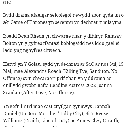
(
S4C
)
Bydd drama afaelgar seicolegol newydd sbon gyda un o
sêr Game of Thrones yn serennu yn dechrau’r mis yma.
Roedd Iwan Rheon yn chwarae rhan y dihiryn Ramsay
Bolton yn y gyfres ffantasi boblogaidd nes iddo gael ei
ladd yng nghyfres chwech.
Hefyd yn Y Golau, sydd yn dechrau ar S4C ar nos Sul, 15
Mai, mae Alexandra Roach (Killing Eve, Sanditon, No
Offence) sy’n chwarae’r prif rhan yn y ddrama ac
enillydd gwobr Bafta Leading Actress 2022 Joanna
Scanlan (After Love, No Offence).
Yn gefn i’r tri mae cast cryf gan gynnwys Hannah
Daniel (Un Bore Mercher/Holby City), Siân Reese-
Williams (Craith, Line of Duty) ac Annes Elwy (Craith,