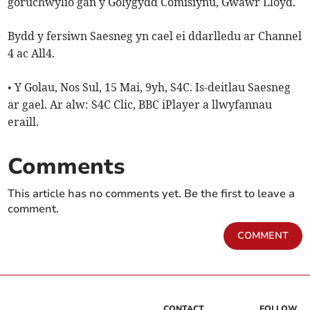
goruchwylio gan y Golygydd Comisiynu, Gwawr Lloyd.
Bydd y fersiwn Saesneg yn cael ei ddarlledu ar Channel
4 ac All4.
• Y Golau, Nos Sul, 15 Mai, 9yh, S4C. Is-deitlau Saesneg
ar gael. Ar alw: S4C Clic, BBC iPlayer a llwyfannau
eraill.
Comments
This article has no comments yet. Be the first to leave a
comment.
COMMENT
CONTACT
FOLLOW