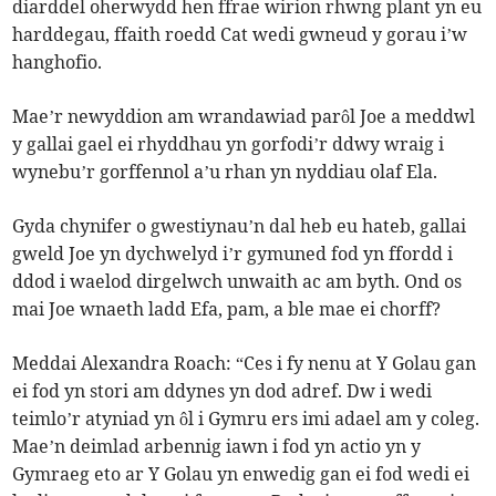
diarddel oherwydd hen ffrae wirion rhwng plant yn eu
harddegau, ffaith roedd Cat wedi gwneud y gorau i’w
hanghofio.
Mae’r newyddion am wrandawiad parôl Joe a meddwl
y gallai gael ei rhyddhau yn gorfodi’r ddwy wraig i
wynebu’r gorffennol a’u rhan yn nyddiau olaf Ela.
Gyda chynifer o gwestiynau’n dal heb eu hateb, gallai
gweld Joe yn dychwelyd i’r gymuned fod yn ffordd i
ddod i waelod dirgelwch unwaith ac am byth. Ond os
mai Joe wnaeth ladd Efa, pam, a ble mae ei chorff?
Meddai Alexandra Roach: “Ces i fy nenu at Y Golau gan
ei fod yn stori am ddynes yn dod adref. Dw i wedi
teimlo’r atyniad yn ôl i Gymru ers imi adael am y coleg.
Mae’n deimlad arbennig iawn i fod yn actio yn y
Gymraeg eto ar Y Golau yn enwedig gan ei fod wedi ei