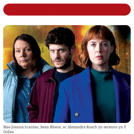
Mae Joanna Scanlan, Iwan Rheon, ac Alexandra Roach yn serennu yn Y
Golau