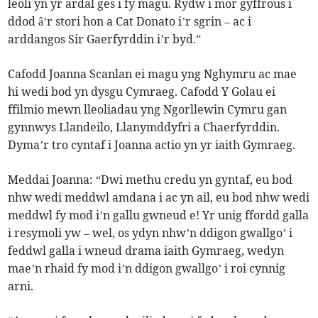
leoli yn yr ardal ges i fy magu. Rydw i mor gyffrous i
ddod â’r stori hon a Cat Donato i’r sgrin – ac i
arddangos Sir Gaerfyrddin i’r byd.”
Cafodd Joanna Scanlan ei magu yng Nghymru ac mae
hi wedi bod yn dysgu Cymraeg. Cafodd Y Golau ei
ffilmio mewn lleoliadau yng Ngorllewin Cymru gan
gynnwys Llandeilo, Llanymddyfri a Chaerfyrddin.
Dyma’r tro cyntaf i Joanna actio yn yr iaith Gymraeg.
Meddai Joanna: “Dwi methu credu yn gyntaf, eu bod
nhw wedi meddwl amdana i ac yn ail, eu bod nhw wedi
meddwl fy mod i’n gallu gwneud e! Yr unig ffordd galla
i resymoli yw – wel, os ydyn nhw’n ddigon gwallgo’ i
feddwl galla i wneud drama iaith Gymraeg, wedyn
mae’n rhaid fy mod i’n ddigon gwallgo’ i roi cynnig
arni.