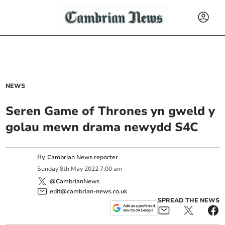
NEWS
Seren Game of Thrones yn gweld y
golau mewn drama newydd S4C
By
Cambrian News reporter
Sunday
8
th
May
2022
7:00 am
@CambrianNews
edit@cambrian-news.co.uk
SPREAD THE NEWS