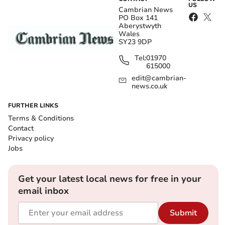
US
Cambrian News
PO Box 141
Aberystwyth
Wales
SY23 9DP
Tel:
01970
615000
edit@cambrian-
news.co.uk
FURTHER LINKS
Terms & Conditions
Contact
Privacy policy
Jobs
Get your latest local news for free in your
email inbox
Submit