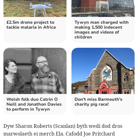
£2.5m drone project to
Tywyn man charged with
tackle malaria in Africa
making 1,500 indecent
images and videos of
children
Welsh folk duo Catrin O
Don't miss Barmouth's
Neill and Jonathon Davies
charity pig race!
to perform in Tywyn
Dyw Sharon Roberts (Scanlan) byth wedi dod dros
marwolaeth ei merch Ela. Cafodd Joe Pritchard