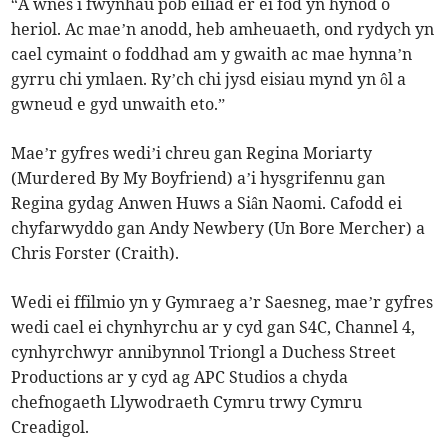
“A wnes i fwynhau pob eiliad er ei fod yn hynod o
heriol. Ac mae’n anodd, heb amheuaeth, ond rydych yn
cael cymaint o foddhad am y gwaith ac mae hynna’n
gyrru chi ymlaen. Ry’ch chi jysd eisiau mynd yn ôl a
gwneud e gyd unwaith eto.”
Mae’r gyfres wedi’i chreu gan Regina Moriarty
(Murdered By My Boyfriend) a’i hysgrifennu gan
Regina gydag Anwen Huws a Siân Naomi. Cafodd ei
chyfarwyddo gan Andy Newbery (Un Bore Mercher) a
Chris Forster (Craith).
Wedi ei ffilmio yn y Gymraeg a’r Saesneg, mae’r gyfres
wedi cael ei chynhyrchu ar y cyd gan S4C, Channel 4,
cynhyrchwyr annibynnol Triongl a Duchess Street
Productions ar y cyd ag APC Studios a chyda
chefnogaeth Llywodraeth Cymru trwy Cymru
Creadigol.