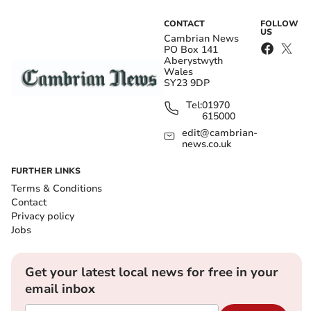
CONTACT
FOLLOW
US
Cambrian News
PO Box 141
Aberystwyth
Wales
SY23 9DP
Tel:
01970
615000
edit@cambrian-
news.co.uk
FURTHER LINKS
Terms & Conditions
Contact
Privacy policy
Jobs
Get your latest local news for free in your
email inbox