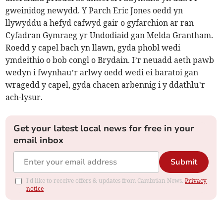
gweinidog newydd. Y Parch Eric Jones oedd yn
llywyddu a hefyd cafwyd gair o gyfarchion ar ran
Cyfadran Gymraeg yr Undodiaid gan Melda Grantham.
Roedd y capel bach yn llawn, gyda phobl wedi
ymdeithio o bob congl o Brydain. I’r neuadd aeth pawb
wedyn i fwynhau’r arlwy oedd wedi ei baratoi gan
wragedd y capel, gyda chacen arbennig i y ddathlu’r
ach-lysur.
Get your latest local news for free in your
email inbox
Submit
I'd like to receive offers & updates from Cambrian News.
Privacy
notice