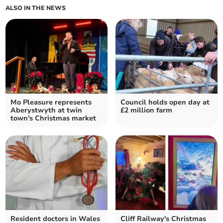
ALSO IN THE NEWS
Mo Pleasure represents
Council holds open day at
Aberystwyth at twin
£2 million farm
town's Christmas market
Resident doctors in Wales
Cliff Railway's Christmas