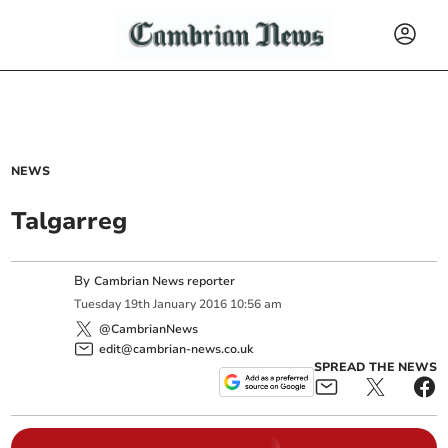
NEWS
Talgarreg
By
Cambrian News reporter
Tuesday
19
th
January
2016
10:56 am
@CambrianNews
edit@cambrian-news.co.uk
SPREAD THE NEWS