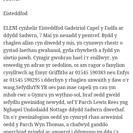
Eisteddfod
ELENI cynhelir Eisteddfod Gadeiriol Capel y Fadfa ar
ddydd Sadwrn, 7 Mai yn neuadd y pentref. Bydd y
rhaglen allan cyn diwedd y mis, yn cynnwys rhestr o
gystad-laethau gwahanol, gyda rhywbeth a fydd yn
siwtio pawb. Cynigir gwobrau hael i’r enillwyr, yn
enwedig yn adran yr oedolion, os am ragor o fanylion
cysylltwch ag Emyr Griffiths ar 01545 590383 neu Enfys
ar 01545 590295 i dderbyn y rhaglen unwaith y daw o’r
wasg.SefydluYN YR oes pan mae capeli yn cau ym
mhob cwr o Gymru yn wythno-sol, braf oedd gweld
sefydlu gweinidog newydd, sef Y Parch Lewis Rees yng
Nghapel Undodaidd Nottage ddydd Sadwrn diwethaf.
Un o’r gweinidogion oedd yn cymryd rhan arweiniol
oedd y Parch Wyn Thomas, a chafwyd ganddo
anerchiad priodol ac amserol i ddymuno yn dda i’r