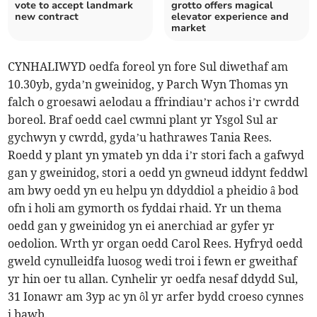
vote to accept landmark
grotto offers magical
new contract
elevator experience and
market
CYNHALIWYD oedfa foreol yn fore Sul diwethaf am
10.30yb, gyda’n gweinidog, y Parch Wyn Thomas yn
falch o groesawi aelodau a ffrindiau’r achos i’r cwrdd
boreol. Braf oedd cael cwmni plant yr Ysgol Sul ar
gychwyn y cwrdd, gyda’u hathrawes Tania Rees.
Roedd y plant yn ymateb yn dda i’r stori fach a gafwyd
gan y gweinidog, stori a oedd yn gwneud iddynt feddwl
am bwy oedd yn eu helpu yn ddyddiol a pheidio â bod
ofn i holi am gymorth os fyddai rhaid. Yr un thema
oedd gan y gweinidog yn ei anerchiad ar gyfer yr
oedolion. Wrth yr organ oedd Carol Rees. Hyfryd oedd
gweld cynulleidfa luosog wedi troi i fewn er gweithaf
yr hin oer tu allan. Cynhelir yr oedfa nesaf ddydd Sul,
31 Ionawr am 3yp ac yn ôl yr arfer bydd croeso cynnes
i bawb.