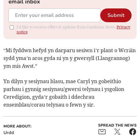
email inbox
Submit
I'd like to receive offers & updates from Cambrian News.
Privacy
notice
“Mi fyddwn hefyd yn darparu sesiwn i’r plant o Wcráin
sydd yma’n aros gyda ni yn y gwersyll (Llangrannog)
ym mis Awst.”
Yn dilyn y sesiynau blasu, mae Caryl yn gobeithio
parhau i gynnig sesiynau/gwersi telynau i ysgolion
Ceredigion, gyda’r gobaith i ddechrau
ensemblau/corau telynau o fewn y sir.
SPREAD THE NEWS
MORE ABOUT:
Urdd