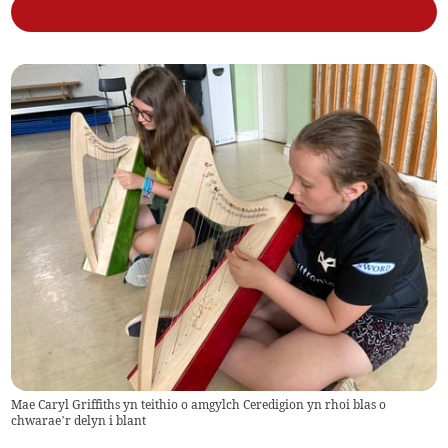
Mae Caryl Griffiths yn teithio o amgylch Ceredigion yn rhoi blas o
chwarae’r delyn i blant