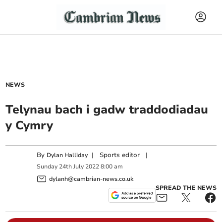
NEWS
Telynau bach i gadw traddodiadau
y Cymry
By
|
Sports editor
|
Dylan Halliday
Sunday
24
th
July
2022
8:00 am
dylanh@cambrian-news.co.uk
SPREAD THE NEWS