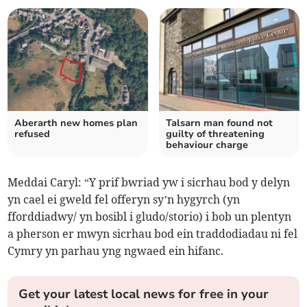
Aberarth new homes plan
Talsarn man found not
refused
guilty of threatening
behaviour charge
Meddai Caryl: “Y prif bwriad yw i sicrhau bod y delyn
yn cael ei gweld fel offeryn sy’n hygyrch (yn
fforddiadwy/ yn bosibl i gludo/storio) i bob un plentyn
a pherson er mwyn sicrhau bod ein traddodiadau ni fel
Cymry yn parhau yng ngwaed ein hifanc.
Get your latest local news for free in your