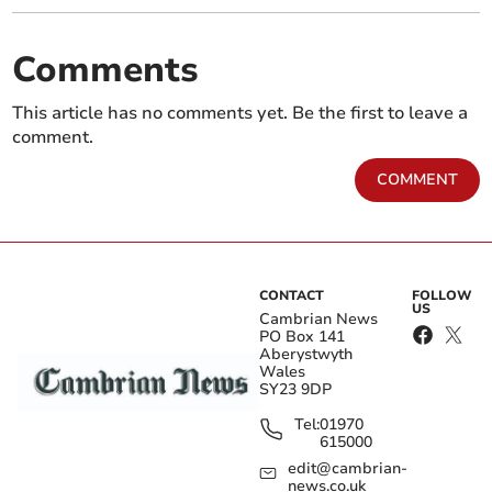
Comments
This article has no comments yet. Be the first to leave a
comment.
COMMENT
CONTACT
FOLLOW
US
Cambrian News
PO Box 141
Aberystwyth
Wales
SY23 9DP
Tel:
01970
615000
edit@cambrian-
news.co.uk