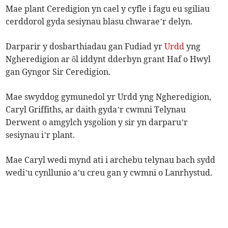
Mae plant Ceredigion yn cael y cyfle i fagu eu sgiliau
cerddorol gyda sesiynau blasu chwarae’r delyn.
Darparir y dosbarthiadau gan Fudiad yr
Urdd
yng
Ngheredigion ar ôl iddynt dderbyn grant Haf o Hwyl
gan Gyngor Sir Ceredigion.
Mae swyddog gymunedol yr Urdd yng Ngheredigion,
Caryl Griffiths, ar daith gyda’r cwmni Telynau
Derwent o amgylch ysgolion y sir yn darparu’r
sesiynau i’r plant.
Mae Caryl wedi mynd ati i archebu telynau bach sydd
wedi’u cynllunio a’u creu gan y cwmni o Lanrhystud.