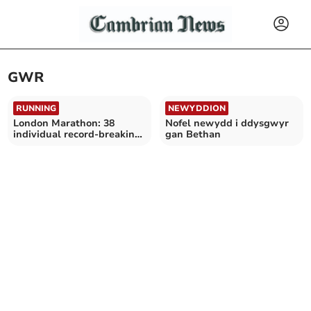
GWR
RUNNING
NEWYDDION
London Marathon: 38
Nofel newydd i ddysgwyr
individual record-breaking
gan Bethan
performances