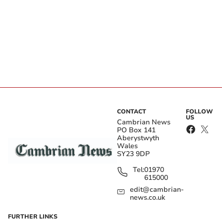
CONTACT
FOLLOW
US
Cambrian News
PO Box 141
Aberystwyth
Wales
SY23 9DP
Tel:
01970
615000
edit@cambrian-
news.co.uk
FURTHER LINKS