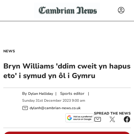
NEWS
Bryn Williams 'ddim cweit yn hapus
eto' i symud yn ôl i Gymru
By
|
Sports editor
|
Dylan Halliday
Sunday
31
st
December
2023
9:00 am
dylanh@cambrian-news.co.uk
SPREAD THE NEWS