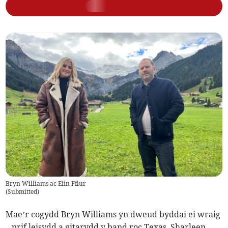
Bryn Williams ac Elin Fflur
(
Submitted
)
Mae’r cogydd Bryn Williams yn dweud byddai ei wraig
– prif leisydd a gitarydd y band roc Texas, Sharleen