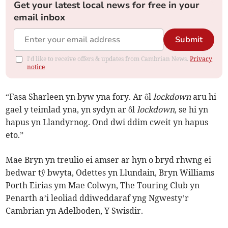
Get your latest local news for free in your
email inbox
Submit
I'd like to receive offers & updates from Cambrian News.
Privacy
notice
“Fasa Sharleen yn byw yna fory. Ar ôl
lockdown
aru hi
gael y teimlad yna, yn sydyn ar ôl
lockdown
, se hi yn
hapus yn Llandyrnog. Ond dwi ddim cweit yn hapus
eto.”
Mae Bryn yn treulio ei amser ar hyn o bryd rhwng ei
bedwar tŷ bwyta, Odettes yn Llundain, Bryn Williams
Porth Eirias ym Mae Colwyn, The Touring Club yn
Penarth a’i leoliad ddiweddaraf yng Ngwesty’r
Cambrian yn Adelboden, Y Swisdir.