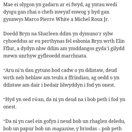
Mae ei olygon yn gadarn ar ei fwyd, ag yntau wedi
dysgu gan rhai o chefs mwyaf enwog y byd gan
gynnwys Marco Pierre White a Michel Roux Jr.
Doedd Bryn na Sharleen ddim yn dymuno’r sylw
cyhoeddus ar eu perthynas fel esbonia Bryn wrth Elin
Fflur, a dydyn nhw ddim am ymddangos gyda’i gilydd
mewn unrhyw gyfleoedd marchnata.
“Aru ni’n dau gytuno bod cadw o yn ddistaw, deud
wrth neb heblaw am teulu a ffrindiau, ag oedd o yn
ddistaw am dair i bedair blwyddyn i fod yn onest.
“Hyd yn oed rŵan, da ni yn deud na i bob peth i fod yn
onest.
“Da ni yn cael ein gofyn i neud bob un rhaglen deledu,
bob un papur bob un
magazine
, y briodas – pob peth