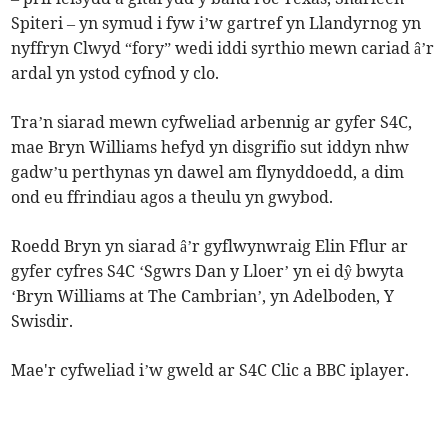
Spiteri – yn symud i fyw i’w gartref yn Llandyrnog yn
nyffryn Clwyd “fory” wedi iddi syrthio mewn cariad â’r
ardal yn ystod cyfnod y clo.
Tra’n siarad mewn cyfweliad arbennig ar gyfer S4C,
mae Bryn Williams hefyd yn disgrifio sut iddyn nhw
gadw’u perthynas yn dawel am flynyddoedd, a dim
ond eu ffrindiau agos a theulu yn gwybod.
Roedd Bryn yn siarad â’r gyflwynwraig Elin Fflur ar
gyfer cyfres S4C ‘Sgwrs Dan y Lloer’ yn ei dŷ bwyta
‘Bryn Williams at The Cambrian’, yn Adelboden, Y
Swisdir.
Mae'r cyfweliad i’w gweld ar S4C Clic a BBC iplayer.