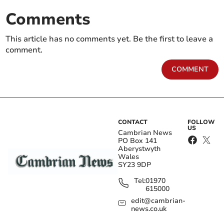
Comments
This article has no comments yet. Be the first to leave a
comment.
COMMENT
CONTACT
FOLLOW
US
Cambrian News
PO Box 141
Aberystwyth
Wales
SY23 9DP
Tel:
01970
615000
edit@cambrian-
news.co.uk