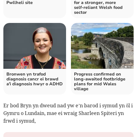
Pwllheli site
for a stronger, more
self‑reliant Welsh food
sector
Bronwen yn trafod
Progress confirmed on
diagnosis cancr ei brawd
long-awaited footbridge
a'i diagnosis hwyr o ADHD
plans for mid Wales
village
Er bod Bryn yn dweud nad yw e’n barod i symud yn ôl i
Gymru o Lundain, mae ei wraig Sharleen Spiteri yn
frwd i symud,