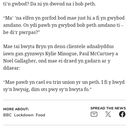
ti’n gwbod? Da ni yn dweud na i bob peth.
“Ma’ ’na elfen yn gorfod bod mae just hi a fi yn gwybod
amdano. Os ydi pawb yn gwybod bob peth amdano ti –
be di’r pwrpas?"
Mae tai bwyta Bryn yn denu clientele adnabyddus
iawn gan gynnwys Kylie Minogue, Paul McCartney a
Noel Gallagher, ond mae ei draed yn gadarn ar y
ddaear:
“Mae pawb yn cael eu trin union yr un peth. I fi y bwyd
sy’n bwysig, dim ots pwy sy’n bwyta fo.”
SPREAD THE NEWS
MORE ABOUT:
BBC
Lockdown
Food