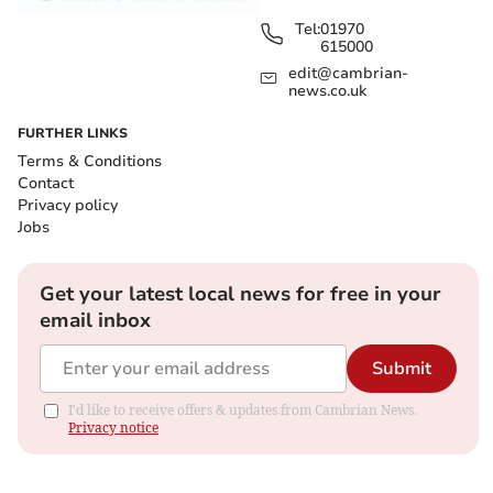
Tel:
01970
615000
edit@cambrian-
news.co.uk
FURTHER LINKS
Terms & Conditions
Contact
Privacy policy
Jobs
Get your latest local news for free in your
email inbox
Submit
I'd like to receive offers & updates from Cambrian News.
Privacy notice