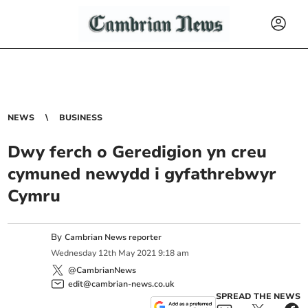
NEWS
BUSINESS
Dwy ferch o Geredigion yn creu
cymuned newydd i gyfathrebwyr
Cymru
By
Cambrian News reporter
Wednesday
12
th
May
2021
9:18 am
@CambrianNews
edit@cambrian-news.co.uk
SPREAD THE NEWS