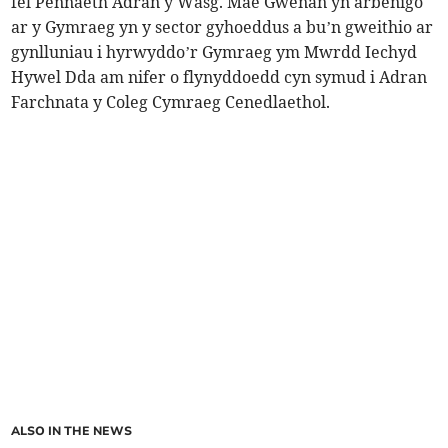
fel Pennaeth Adran y Wasg. Mae Gwenan yn arbenigo
ar y Gymraeg yn y sector gyhoeddus a bu’n gweithio ar
gynlluniau i hyrwyddo’r Gymraeg ym Mwrdd Iechyd
Hywel Dda am nifer o flynyddoedd cyn symud i Adran
Farchnata y Coleg Cymraeg Cenedlaethol.
ALSO IN THE NEWS