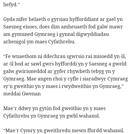
hefyd.”
Gyda nifer helaeth o gyrsiau hyfforddiant ar gael yn
Saesneg eisoes, does dim amheuaeth fod galw mawr
am gymuned Gymraeg i gynnal digwyddiadau
arbenigol ym maes Cyfathrebu.
“Fe wnaethom ni ddechrau sgwrsio rai misoedd yn ôl,
ar ôl bod ar sawl gwrs hyfforddi yn y Saesneg a gweld
galw gwirioneddol ar gyfer rhywbeth tebyg yn y
Gymraeg. Mae angen rhoi y cyfle i siaradwyr Cymraeg
sy’n gweithio yn y maes i rwydweithio yn Gymraeg,”
meddai Gwenan
Mae’r ddwy yn gytûn fod gweithio yn y maes
Cyfathrebu yn Gymraeg yn gwbl wahanol.
“Mae’r Cymry yn gweithredu mewn ffordd wahanol.