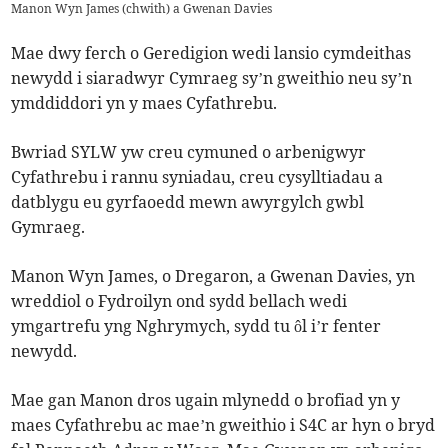
Manon Wyn James (chwith) a Gwenan Davies
Mae dwy ferch o Geredigion wedi lansio cymdeithas
newydd i siaradwyr Cymraeg sy’n gweithio neu sy’n
ymddiddori yn y maes Cyfathrebu.
Bwriad SYLW yw creu cymuned o arbenigwyr
Cyfathrebu i rannu syniadau, creu cysylltiadau a
datblygu eu gyrfaoedd mewn awyrgylch gwbl
Gymraeg.
Manon Wyn James, o Dregaron, a Gwenan Davies, yn
wreddiol o Fydroilyn ond sydd bellach wedi
ymgartrefu yng Nghrymych, sydd tu ôl i’r fenter
newydd.
Mae gan Manon dros ugain mlynedd o brofiad yn y
maes Cyfathrebu ac mae’n gweithio i S4C ar hyn o bryd