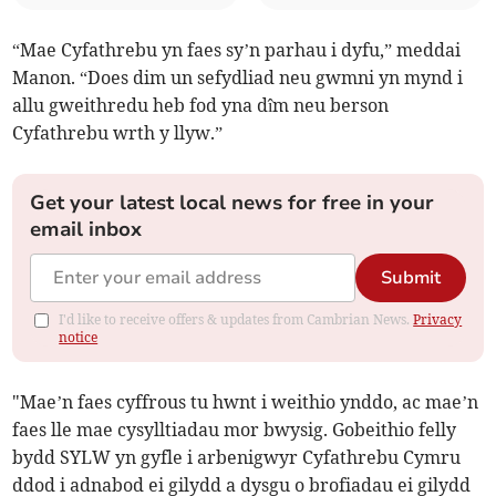
“Mae Cyfathrebu yn faes sy’n parhau i dyfu,” meddai
Manon. “Does dim un sefydliad neu gwmni yn mynd i
allu gweithredu heb fod yna dîm neu berson
Cyfathrebu wrth y llyw.”
Get your latest local news for free in your
email inbox
Submit
I'd like to receive offers & updates from Cambrian News.
Privacy
notice
"Mae’n faes cyffrous tu hwnt i weithio ynddo, ac mae’n
faes lle mae cysylltiadau mor bwysig. Gobeithio felly
bydd SYLW yn gyfle i arbenigwyr Cyfathrebu Cymru
ddod i adnabod ei gilydd a dysgu o brofiadau ei gilydd