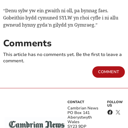
“Denu sylw yw ein gwaith ni oll, pa bynnag faes.
Gobeithio bydd cymuned SYLW yn rhoi cyfle i ni allu
gwneud hynny gyda’n gilydd yn Gymraeg.”
Comments
This article has no comments yet. Be the first to leave a
comment.
COMMENT
CONTACT
FOLLOW
US
Cambrian News
PO Box 141
Aberystwyth
Wales
SY23 9DP