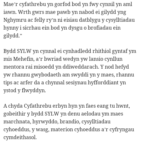
Mae’r cyfathrebu yn gorfod bod yn fwy cynnil yn aml
iawn. Wrth gwrs mae pawb yn nabod ei gilydd yng
Nghymru ac felly ry’n ni eisiau datblygu y cysylltiadau
hynny i sicrhau ein bod yn dysgu o brofiadau ein
gilydd.”
Bydd SYLW yn cynnal ei cynhadledd rhithiol gyntaf ym
mis Mehefin, a’r bwriad wedyn yw lansio cynllun
mentora rai misoedd yn ddiweddarach. Y nod hefyd
yw rhannu gwybodaeth am swyddi yn y maes, rhannu
tips ac arfer da a chynnal sesiynau hyfforddiant yn
ystod y flwyddyn.
A chyda Cyfathrebu erbyn hyn yn faes eang tu hwnt,
gobeithir y bydd SYLW yn denu aelodau ym maes
marchnata, hyrwyddo, brandio, cysylltiadau
cyhoeddus, y wasg, materion cyhoeddus a’r cyfryngau
cymdeithasol.