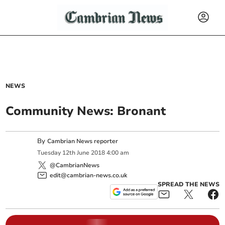
NEWS
Community News: Bronant
By
Cambrian News reporter
Tuesday
12
th
June
2018
4:00 am
@CambrianNews
edit@cambrian-news.co.uk
SPREAD THE NEWS