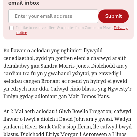
email inbox
Submit
I'd like to receive offers & updates from Cambrian News.
Privacy
notice
Bu llawer o aelodau yng nghinio’r llywydd
cenedlaethol, sydd yn gorffen eleni a chafwyd araith
deimladwy gan Sandra Morris-Jones. Diolchodd am y
cardiau tra fu yn y gwahanol ysbytai, yn enwedig i
aelodau cangen Bronant ac roedd yn hyfryd ei gweld
yn edrych mor dda. Cafwyd cinio blasus yng Ngwesty’r
Emlyn gydag adloniant gan Mair Tomos Ifans.
Ar 2 Mai aeth aelodau i Glwb Bowlio Tregaron; cafwyd
llawer o hwyl a diolch i David John am y gwesi. Wedyn
ymlaen i River Bank Café a siop fferm, lle cafwyd bwyd
blasus. Diolchodd Eirlys Morgan i Aeronwen a Llinos