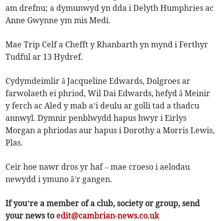
am drefnu; a dymunwyd yn dda i Delyth Humphries ac
Anne Gwynne ym mis Medi.
Mae Trip Celf a Chefft y Rhanbarth yn mynd i Ferthyr
Tudful ar 13 Hydref.
Cydymdeimlir â Jacqueline Edwards, Dolgroes ar
farwolaeth ei phriod, Wil Dai Edwards, hefyd â Meinir
y ferch ac Aled y mab a’i deulu ar golli tad a thadcu
annwyl. Dymnir penblwydd hapus hwyr i Eirlys
Morgan a phriodas aur hapus i Dorothy a Morris Lewis,
Plas.
Ceir hoe nawr dros yr haf – mae croeso i aelodau
newydd i ymuno â’r gangen.
If you’re a member of a club, society or group, send
your news to
edit@cambrian-news.co.uk