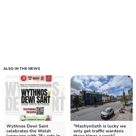
ALSO IN THE NEWS
Wythnos Dewi Sant
"Machynlleth is lucky we
celebrates the Welsh
only get traffic wardens
language with 25+ acts in
three times a week"