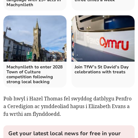
Machynlleth
Machynlleth to enter 2028
Join TfW’s St David’s Day
Town of Culture
celebrations with treats
competition following
strong local backing
Pob hwyl i Hazel Thomas fel swyddog datblygu Penfro
a Ceredigion ac ymddeoliad hapus i Elizabeth Evans a
fu wrthi am flynddoedd.
Get your latest local news for free in your