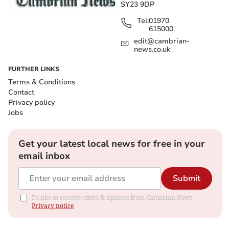
SY23 9DP
Tel:
01970
615000
edit@cambrian-
news.co.uk
FURTHER LINKS
Terms & Conditions
Contact
Privacy policy
Jobs
Get your latest local news for free in your
email inbox
Submit
I'd like to receive offers & updates from Cambrian News.
Privacy notice