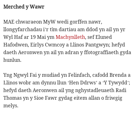
Merched y Wawr
MAE chwaraeon MyW wedi gorffen nawr,
llongyfarchadau i’r tîm dartiau am ddod yn ail yn yr
Wyl Haf ar 19 Mai ym
Machynlleth
, sef Eluned
Hafodwen, Eirlys Cwmcoy a Llinos Pantgwyn; hefyd
daeth Aeronwen yn ail yn adran y ffotograffiaeth gyda
hunlun.
Yng Ngwyl Fai y mudiad yn Felinfach, cafodd Brenda a
Llinos wobr am dynnu llun ‘Hen Ddrws’ a ‘Y Tywydd’;
hefyd daeth Aeronwen ail yng nghystadleuaeth Radi
Thomas yn y Sioe Fawr gydag eitem allan o friwgig
melys.