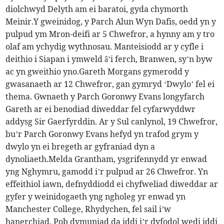
diolchwyd Delyth am ei baratoi, gyda chymorth
Meinir.Y gweinidog, y Parch Alun Wyn Dafis, oedd yn y
pulpud ym Mron-deifi ar 5 Chwefror, a hynny am y tro
olaf am ychydig wythnosau. Manteisiodd ar y cyfle i
deithio i Siapan i ymweld â’i ferch, Branwen, sy’n byw
ac yn gweithio yno.Gareth Morgans gymerodd y
gwasanaeth ar 12 Chwefror, gan gymryd ‘Dwylo’ fel ei
thema. Gwnaeth y Parch Goronwy Evans longyfarch
Gareth ar ei benodiad diweddar fel cyfarwyddwr
addysg Sir Gaerfyrddin. Ar y Sul canlynol, 19 Chwefror,
bu’r Parch Goronwy Evans hefyd yn trafod grym y
dwylo yn ei bregeth ar gyfraniad dyn a
dynoliaeth.Melda Grantham, ysgrifennydd yr enwad
yng Nghymru, gamodd i’r pulpud ar 26 Chwefror. Yn
effeithiol iawn, defnyddiodd ei chyfweliad diweddar ar
gyfer y weinidogaeth yng ngholeg yr enwad yn
Manchester College, Rhydychen, fel sail i’w
hanerchiad. Pob dymuniad da iddi i’r dyfodol wedi iddi