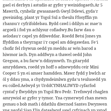
gael ei derbyn i astudio ar gyfer y weinidogaeth.Ar 5
Mawrth, cynhelir gwasanaeth Gwyl Ddewi, gyda’r
gweinidog, plant yr Ysgol Sul a theulu Ffosyffin yn
rhannu’r cyfrifoldebau. Bydd cawl i ddilyn ac mae’n
argoeli i fod yn achlysur cofiadwy.Bu farw dau o
aelodau’r capel yn ddiweddar. Roedd Betsi Jones yn
ffyddlon a theyrngar i’r capel am ddegawdau. Fe’i
chofir fel rhywun oedd yn meddu ar wên barod a
hiwmor iach. Dyn addfwyn a thawel oedd John
Gregson, a bu farw’n ddisymwth. Yn gitarydd
amryddawn, roedd yn hoff o adnewyddu ceir Mini
Cooper S yn ei amser hamdden. Mawr fydd y bwlch ar
ôl y ddau yma, a chydymdeimlwn gyda’u teuluoedd yn
eu colled.Aelwyd yr UrddCYNHALIWYD cyfarfod
cyntaf y flwyddyn yn Ysgol Bro Pedr. Trefnwyd rhaglen
amrywiol ar gyfer y tymor. Yna cymerwyd rhan mewn
gemau o bob math i ddathlu diwrnod Santes Dwynwen
yng ngofal Sian Elin datgelwyd sawl cyfrinach yn ystod