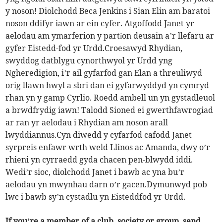
y noson! Diolchodd Beca Jenkins i Sian Elin am baratoi
noson ddifyr iawn ar ein cyfer. Atgoffodd Janet yr
aelodau am ymarferion y partïon deusain a’r llefaru ar
gyfer Eistedd-fod yr Urdd.Croesawyd Rhydian,
swyddog datblygu cynorthwyol yr Urdd yng
Ngheredigion, i’r ail gyfarfod gan Elan a threuliwyd
orig llawn hwyl a sbri dan ei gyfarwyddyd yn cymryd
rhan yn y gamp Cyrlio. Roedd ambell un yn gystadleuol
a brwdfrydig iawn! Talodd Sioned ei gwerthfawrogiad
ar ran yr aelodau i Rhydian am noson arall
lwyddiannus.Cyn diwedd y cyfarfod cafodd Janet
syrpreis enfawr wrth weld Llinos ac Amanda, dwy o’r
rhieni yn cyrraedd gyda chacen pen-blwydd iddi.
Wedi’r sioc, diolchodd Janet i bawb ac yna bu’r
aelodau yn mwynhau darn o’r gacen.Dymunwyd pob
lwc i bawb sy’n cystadlu yn Eisteddfod yr Urdd.
If you’re a member of a club, society or group, send