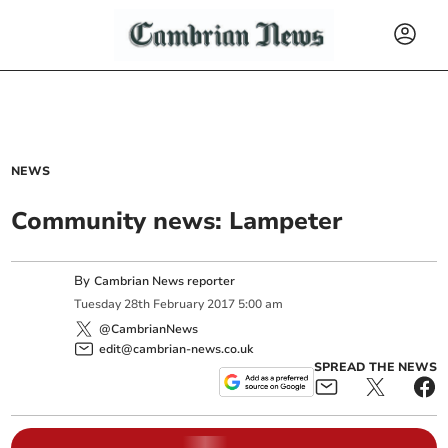
NEWS
Community news: Lampeter
By
Cambrian News reporter
Tuesday
28
th
February
2017
5:00 am
@CambrianNews
edit@cambrian-news.co.uk
SPREAD THE NEWS