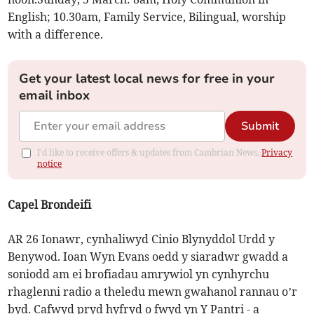
English; 10.30am, Family Service, Bilingual, worship
with a difference.
Get your latest local news for free in your
email inbox
Submit
I'd like to receive offers & updates from Cambrian News.
Privacy
notice
Capel Brondeifi
AR 26 Ionawr, cynhaliwyd Cinio Blynyddol Urdd y
Benywod. Ioan Wyn Evans oedd y siaradwr gwadd a
soniodd am ei brofiadau amrywiol yn cynhyrchu
rhaglenni radio a theledu mewn gwahanol rannau o’r
byd. Cafwyd pryd hyfryd o fwyd yn Y Pantri - a