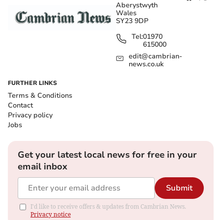
Aberystwyth
Wales
SY23 9DP
Tel:
01970
615000
edit@cambrian-
news.co.uk
FURTHER LINKS
Terms & Conditions
Contact
Privacy policy
Jobs
Get your latest local news for free in your
email inbox
Submit
I'd like to receive offers & updates from Cambrian News.
Privacy notice