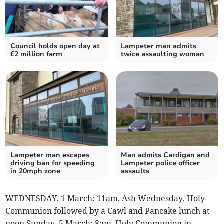
Council holds open day at
Lampeter man admits
£2 million farm
twice assaulting woman
Lampeter man escapes
Man admits Cardigan and
driving ban for speeding
Lampeter police officer
in 20mph zone
assaults
WEDNESDAY, 1 March: 11am, Ash Wednesday, Holy
Communion followed by a Cawl and Pancake lunch at
noon.Sunday, 5 March: 8am, Holy Communion in