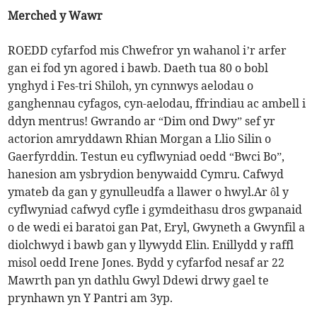
Merched y Wawr
ROEDD cyfarfod mis Chwefror yn wahanol i’r arfer
gan ei fod yn agored i bawb. Daeth tua 80 o bobl
ynghyd i Fes-tri Shiloh, yn cynnwys aelodau o
ganghennau cyfagos, cyn-aelodau, ffrindiau ac ambell i
ddyn mentrus! Gwrando ar “Dim ond Dwy” sef yr
actorion amryddawn Rhian Morgan a Llio Silin o
Gaerfyrddin. Testun eu cyflwyniad oedd “Bwci Bo”,
hanesion am ysbrydion benywaidd Cymru. Cafwyd
ymateb da gan y gynulleudfa a llawer o hwyl.Ar ôl y
cyflwyniad cafwyd cyfle i gymdeithasu dros gwpanaid
o de wedi ei baratoi gan Pat, Eryl, Gwyneth a Gwynfil a
diolchwyd i bawb gan y llywydd Elin. Enillydd y raffl
misol oedd Irene Jones. Bydd y cyfarfod nesaf ar 22
Mawrth pan yn dathlu Gwyl Ddewi drwy gael te
prynhawn yn Y Pantri am 3yp.