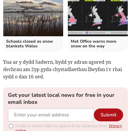
Schools closed as snow
Met Office warns more
blankets Wales
snow on the way
Yna ar y dydd Sadwrn, bydd yr adran agored yn
dechrau am 2yp gyda chystadlaethau llwyfan i’r rhai
sydd o dan 16 oed.
Get your latest local news for free in your
email inbox
Submit
I'd like to receive offers & updates from Cambrian News.
Privacy
notice