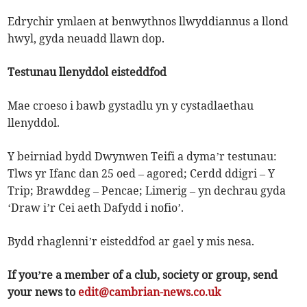
Edrychir ymlaen at benwythnos llwyddiannus a llond
hwyl, gyda neuadd llawn dop.
Testunau llenyddol eisteddfod
Mae croeso i bawb gystadlu yn y cystadlaethau
llenyddol.
Y beirniad bydd Dwynwen Teifi a dyma’r testunau:
Tlws yr Ifanc dan 25 oed – agored; Cerdd ddigri – Y
Trip; Brawddeg – Pencae; Limerig – yn dechrau gyda
‘Draw i’r Cei aeth Dafydd i nofio’.
Bydd rhaglenni’r eisteddfod ar gael y mis nesa.
If you’re a member of a club, society or group, send
your news to
edit@cambrian-news.co.uk