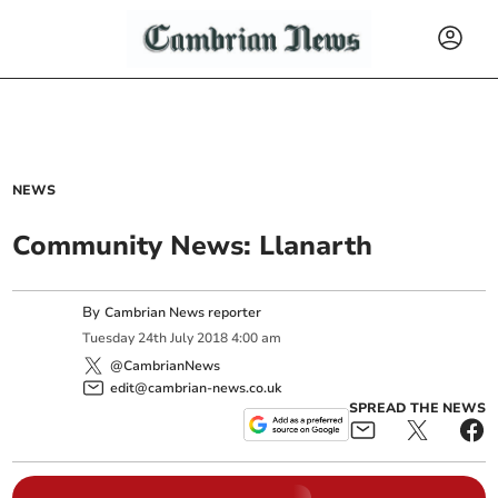
NEWS
Community News: Llanarth
By
Cambrian News reporter
Tuesday
24
th
July
2018
4:00 am
@CambrianNews
edit@cambrian-news.co.uk
SPREAD THE NEWS