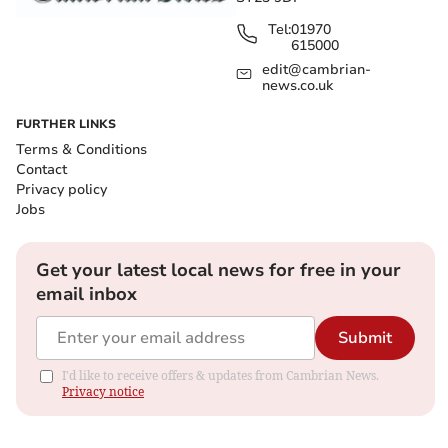
Tel:
01970
615000
edit@cambrian-
news.co.uk
FURTHER LINKS
Terms & Conditions
Contact
Privacy policy
Jobs
Get your latest local news for free in your
email inbox
Submit
I'd like to receive offers & updates from Cambrian News.
Privacy notice