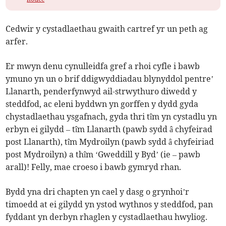
Cedwir y cystadlaethau gwaith cartref yr un peth ag
arfer.
Er mwyn denu cynulleidfa gref a rhoi cyfle i bawb
ymuno yn un o brif ddigwyddiadau blynyddol pentre’
Llanarth, penderfynwyd ail-strwythuro diwedd y
steddfod, ac eleni byddwn yn gorffen y dydd gyda
chystadlaethau ysgafnach, gyda thri tîm yn cystadlu yn
erbyn ei gilydd – tîm Llanarth (pawb sydd â chyfeirad
post Llanarth), tîm Mydroilyn (pawb sydd â chyfeiriad
post Mydroilyn) a thîm ‘Gweddill y Byd’ (ie – pawb
arall)! Felly, mae croeso i bawb gymryd rhan.
Bydd yna dri chapten yn cael y dasg o grynhoi’r
timoedd at ei gilydd yn ystod wythnos y steddfod, pan
fyddant yn derbyn rhaglen y cystadlaethau hwyliog.