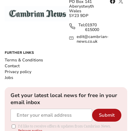
PO Box 141
Aberystwyth
Wales
SY23 9DP
Tel:
01970
615000
edit@cambrian-
news.co.uk
FURTHER LINKS
Terms & Conditions
Contact
Privacy policy
Jobs
Get your latest local news for free in your
email inbox
Submit
I'd like to receive offers & updates from Cambrian News.
Privacy notice