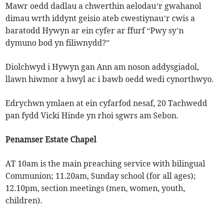
Mawr oedd dadlau a chwerthin aelodau’r gwahanol
dimau wrth iddynt geisio ateb cwestiynau’r cwis a
baratodd Hywyn ar ein cyfer ar ffurf “Pwy sy’n
dymuno bod yn filiwnydd?”
Diolchwyd i Hywyn gan Ann am noson addysgiadol,
llawn hiwmor a hwyl ac i bawb oedd wedi cynorthwyo.
Edrychwn ymlaen at ein cyfarfod nesaf, 20 Tachwedd
pan fydd Vicki Hinde yn rhoi sgwrs am Sebon.
Penamser Estate Chapel
AT 10am is the main preaching service with bilingual
Communion; 11.20am, Sunday school (for all ages);
12.10pm, section meetings (men, women, youth,
children).