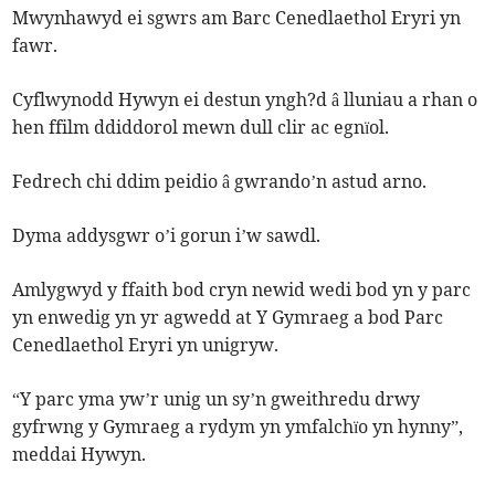
Mwynhawyd ei sgwrs am Barc Cenedlaethol Eryri yn
fawr.
Cyflwynodd Hywyn ei destun yngh?d â lluniau a rhan o
hen ffilm ddiddorol mewn dull clir ac egnïol.
Fedrech chi ddim peidio â gwrando’n astud arno.
Dyma addysgwr o’i gorun i’w sawdl.
Amlygwyd y ffaith bod cryn newid wedi bod yn y parc
yn enwedig yn yr agwedd at Y Gymraeg a bod Parc
Cenedlaethol Eryri yn unigryw.
“Y parc yma yw’r unig un sy’n gweithredu drwy
gyfrwng y Gymraeg a rydym yn ymfalchïo yn hynny”,
meddai Hywyn.