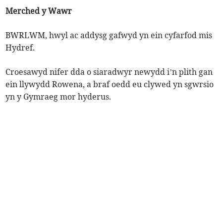
Merched y Wawr
BWRLWM, hwyl ac addysg gafwyd yn ein cyfarfod mis
Hydref.
Croesawyd nifer dda o siaradwyr newydd i’n plith gan
ein llywydd Rowena, a braf oedd eu clywed yn sgwrsio
yn y Gymraeg mor hyderus.