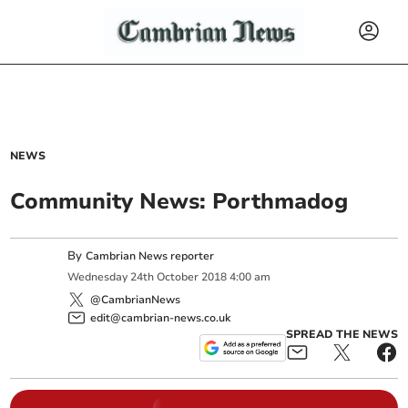
NEWS
Community News: Porthmadog
By
Cambrian News reporter
Wednesday
24
th
October
2018
4:00 am
@CambrianNews
edit@cambrian-news.co.uk
SPREAD THE NEWS