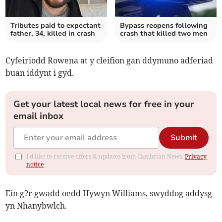
Tributes paid to expectant
Bypass reopens following
father, 34, killed in crash
crash that killed two men
Cyfeiriodd Rowena at y cleifion gan ddymuno adferiad
buan iddynt i gyd.
Get your latest local news for free in your
email inbox
Submit
I'd like to receive offers & updates from Cambrian News.
Privacy
notice
Ein g?r gwadd oedd Hywyn Williams, swyddog addysg
yn Nhanybwlch.