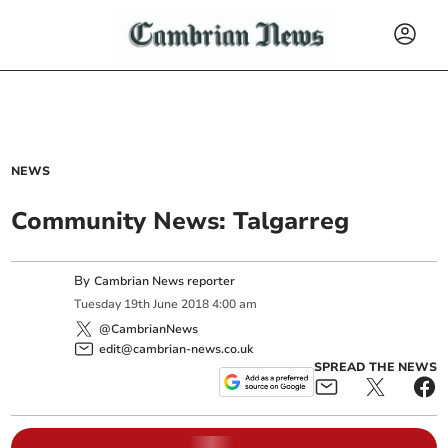
NEWS
Community News: Talgarreg
By
Cambrian News reporter
Tuesday
19
th
June
2018
4:00 am
@CambrianNews
edit@cambrian-news.co.uk
SPREAD THE NEWS