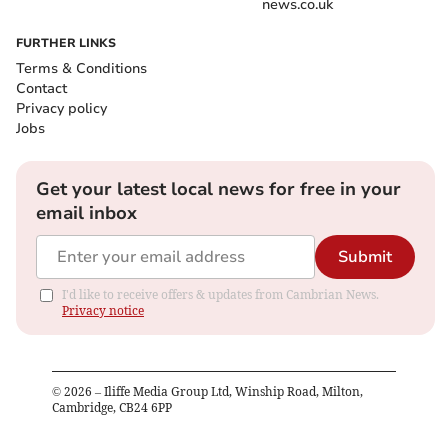
news.co.uk
FURTHER LINKS
Terms & Conditions
Contact
Privacy policy
Jobs
Get your latest local news for free in your
email inbox
Submit
I'd like to receive offers & updates from Cambrian News.
Privacy notice
©
2026
– Iliffe Media Group Ltd, Winship Road, Milton,
Cambridge, CB24 6PP