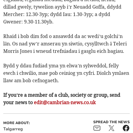
dillad gwely, tywelion ayyb i’r Neuadd Goffa, ddydd
Mercher: 12.30-3yp; dydd Iau: 1.30-3yp; a dydd
Gwener: 9.30-11.30yb.
Rhaid i bob dim fod o ansawdd da ac wedi’u golchi’n
lân. Os nad yw’r amserau yn siwtio, cysylltwch â Teleri
Morris Jones i wneud trefniadau i gasglu eich bagiau.
Bydd y ddau fudiad yma yn elwa’n sylweddol, felly
ewch i chwilio, mae pob ceiniog yn cyfri. Diolch ymlaen
llaw am bob cefnogaeth.
If you’re a member of a club, society or group, send
your news to
edit@cambrian-news.co.uk
SPREAD THE NEWS
MORE ABOUT:
Talgarreg