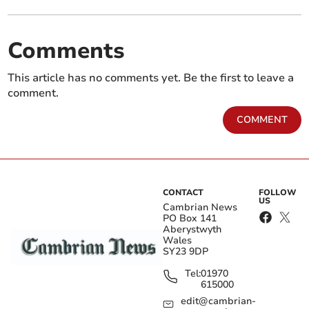
Comments
This article has no comments yet. Be the first to leave a
comment.
COMMENT
CONTACT
FOLLOW
US
Cambrian News
PO Box 141
Aberystwyth
Wales
SY23 9DP
Tel:
01970
615000
edit@cambrian-