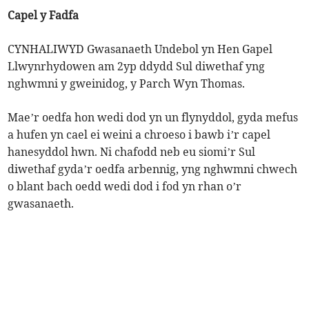
Capel y Fadfa
CYNHALIWYD Gwasanaeth Undebol yn Hen Gapel
Llwynrhydowen am 2yp ddydd Sul diwethaf yng
nghwmni y gweinidog, y Parch Wyn Thomas.
Mae’r oedfa hon wedi dod yn un flynyddol, gyda mefus
a hufen yn cael ei weini a chroeso i bawb i’r capel
hanesyddol hwn. Ni chafodd neb eu siomi’r Sul
diwethaf gyda’r oedfa arbennig, yng nghwmni chwech
o blant bach oedd wedi dod i fod yn rhan o’r
gwasanaeth.