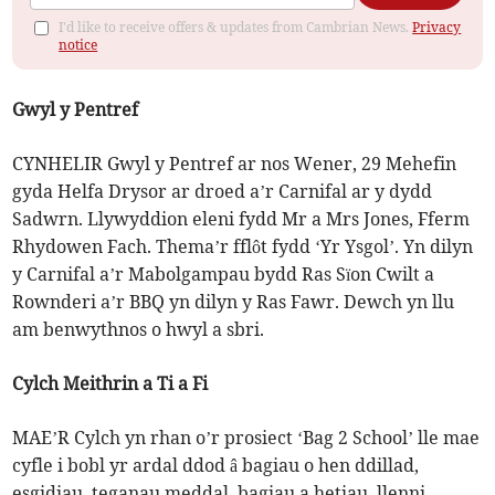
I'd like to receive offers & updates from Cambrian News.
Privacy
notice
Gwyl y Pentref
CYNHELIR Gwyl y Pentref ar nos Wener, 29 Mehefin
gyda Helfa Drysor ar droed a’r Carnifal ar y dydd
Sadwrn. Llywyddion eleni fydd Mr a Mrs Jones, Fferm
Rhydowen Fach. Thema’r fflôt fydd ‘Yr Ysgol’. Yn dilyn
y Carnifal a’r Mabolgampau bydd Ras Sïon Cwilt a
Rownderi a’r BBQ yn dilyn y Ras Fawr. Dewch yn llu
am benwythnos o hwyl a sbri.
Cylch Meithrin a Ti a Fi
MAE’R Cylch yn rhan o’r prosiect ‘Bag 2 School’ lle mae
cyfle i bobl yr ardal ddod â bagiau o hen ddillad,
esgidiau, teganau meddal, bagiau a hetiau, llenni,