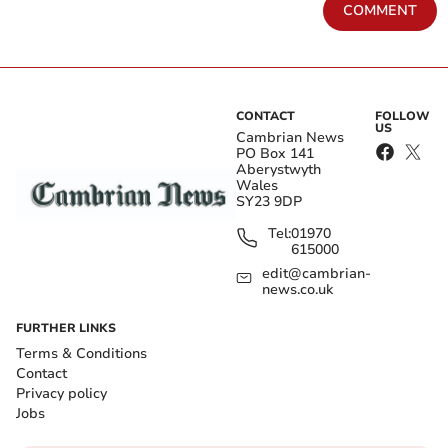
COMMENT
CONTACT
FOLLOW
US
Cambrian News
PO Box 141
Aberystwyth
Wales
SY23 9DP
Tel:
01970
615000
edit@cambrian-
news.co.uk
FURTHER LINKS
Terms & Conditions
Contact
Privacy policy
Jobs