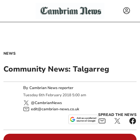
NEWS
Community News: Talgarreg
By
Cambrian News reporter
Tuesday
6
th
February
2018
5:00 am
@CambrianNews
edit@cambrian-news.co.uk
SPREAD THE NEWS