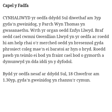
Capel y Fadfa
CYNHALIWYD yr oedfa ddydd Sul diwethaf am 3yp
gyda’n gweinidog, y Parch Wyn Thomas yn
gwasanaethu. Wrth yr organ oedd Enfys Llwyd. Braf
oedd cael cwmni Gwenllian Llwyd yn yr oedfa ac roedd
hi am help rhai o’r merched oedd yn bresennol gyda
phrosiect coleg mae’n ei baratoi ar hyn o bryd. Roedd
pawb yn teimlo ei bod yn fraint cael bod o gymorth a
dymunwyd yn dda iddi yn y dyfodol.
Bydd yr oedfa nesaf ar ddydd Sul, 18 Chwefror am
1.30yp, gyda’n gweinidog yn rhannu’r cymun.