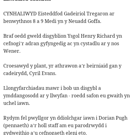
CYNHALIWYD Eisteddfod Gadeiriol Tregaron ar
benwythnos 8 a 9 Medi yn y Neuadd Goffa.
Braf oedd gweld disgyblion Ysgol Henry Richard yn
cefnogi’r adran gyfyngedig ac yn cystadlu ar y nos
Wener.
Croesawyd y plant, yr athrawon a’r beirniaid gan y
cadeirydd, Cyril Evans.
Llongyfarchiadau mawr i bob un disgybl a
ymddangosodd ar y llwyfan - roedd safon eu gwaith yn
uchel iawn.
Rydym fel pwyllgor yn ddiolchgar iawn i Dorian Pugh
(pennaeth) a’r holl staff am eu parodrwydd i
gydweithio a’u cefnogaeth eleni eto.