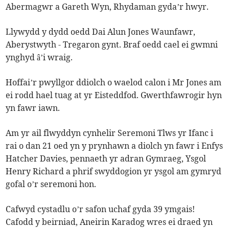
Abermagwr a Gareth Wyn, Rhydaman gyda’r hwyr.
Llywydd y dydd oedd Dai Alun Jones Waunfawr,
Aberystwyth - Tregaron gynt. Braf oedd cael ei gwmni
ynghyd â’i wraig.
Hoffai’r pwyllgor ddiolch o waelod calon i Mr Jones am
ei rodd hael tuag at yr Eisteddfod. Gwerthfawrogir hyn
yn fawr iawn.
Am yr ail flwyddyn cynhelir Seremoni Tlws yr Ifanc i
rai o dan 21 oed yn y prynhawn a diolch yn fawr i Enfys
Hatcher Davies, pennaeth yr adran Gymraeg, Ysgol
Henry Richard a phrif swyddogion yr ysgol am gymryd
gofal o’r seremoni hon.
Cafwyd cystadlu o’r safon uchaf gyda 39 ymgais!
Cafodd y beirniad, Aneirin Karadog wres ei draed yn