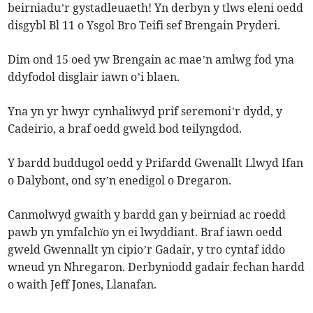
beirniadu’r gystadleuaeth! Yn derbyn y tlws eleni oedd
disgybl Bl 11 o Ysgol Bro Teifi sef Brengain Pryderi.
Dim ond 15 oed yw Brengain ac mae’n amlwg fod yna
ddyfodol disglair iawn o’i blaen.
Yna yn yr hwyr cynhaliwyd prif seremoni’r dydd, y
Cadeirio, a braf oedd gweld bod teilyngdod.
Y bardd buddugol oedd y Prifardd Gwenallt Llwyd Ifan
o Dalybont, ond sy’n enedigol o Dregaron.
Canmolwyd gwaith y bardd gan y beirniad ac roedd
pawb yn ymfalchïo yn ei lwyddiant. Braf iawn oedd
gweld Gwennallt yn cipio’r Gadair, y tro cyntaf iddo
wneud yn Nhregaron. Derbyniodd gadair fechan hardd
o waith Jeff Jones, Llanafan.