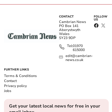
CONTACT
FOLLOW
US
Cambrian News
PO Box 141
Aberystwyth
Wales
SY23 9DP
Tel:
01970
615000
edit@cambrian-
news.co.uk
FURTHER LINKS
Terms & Conditions
Contact
Privacy policy
Jobs
Get your latest local news for free in your