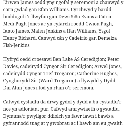
Eirwen James oedd yng ngofal y seremoni a chanwyd y
corn gwlad gan Efan Williams. Cyrchwyd y bardd
buddugol i’r llwyfan gan Dewi Siôn Evans a Catrin
Medi Pugh-Jones ac yn cyfarch roedd Gwion Pugh,
Ianto James, Malen Jenkins a Ifan Williams, Ysgol
Henry Richard. Canwyd cân y Cadeirio gan Demelza
Fish-Jenkins.
Hyfryd oedd croesawi Ben Lake AS Ceredigion; Peter
Davies, cadeirydd Cyngor Sir Ceredigion; Arwel Jones,
cadeirydd Cyngor Tref Tregaron; Catherine Hughes,
Cynghorydd Sir (Ward Tregaron) a llywydd y Dydd,
Dai Alun Jones i fod yn rhan o’r seremoni.
Cafwyd cystadlu da drwy gydol y dydd a bu cystadlu’r
nos yn adloniant pur. Cafwyd amrywiaeth o gystadlu.
Dymuna’r pwyllgor ddiolch yn fawr iawn i bawb a
gyfrannodd tuag at y gwobrau ac i bawb am eu gwaith