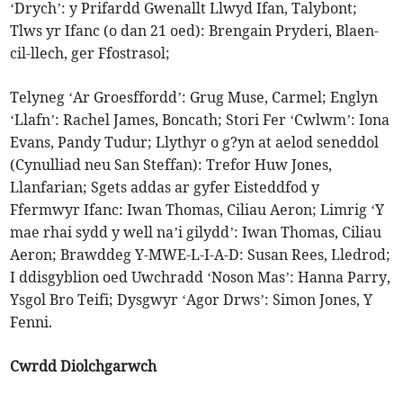
‘Drych’: y Prifardd Gwenallt Llwyd Ifan, Talybont;
Tlws yr Ifanc (o dan 21 oed): Brengain Pryderi, Blaen-
cil-llech, ger Ffostrasol;
Telyneg ‘Ar Groesffordd’: Grug Muse, Carmel; Englyn
‘Llafn’: Rachel James, Boncath; Stori Fer ‘Cwlwm’: Iona
Evans, Pandy Tudur; Llythyr o g?yn at aelod seneddol
(Cynulliad neu San Steffan): Trefor Huw Jones,
Llanfarian; Sgets addas ar gyfer Eisteddfod y
Ffermwyr Ifanc: Iwan Thomas, Ciliau Aeron; Limrig ‘Y
mae rhai sydd y well na’i gilydd’: Iwan Thomas, Ciliau
Aeron; Brawddeg Y-MWE-L-I-A-D: Susan Rees, Lledrod;
I ddisgyblion oed Uwchradd ‘Noson Mas’: Hanna Parry,
Ysgol Bro Teifi; Dysgwyr ‘Agor Drws’: Simon Jones, Y
Fenni.
Cwrdd Diolchgarwch