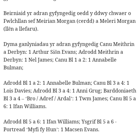
Beirniaid yr adran gyfyngedig oedd y ddwy chwaer o
Fwlchllan sef Meirian Morgan (cerdd) a Meleri Morgan
(llên a llefaru).
Dyma ganlyniadau yr adran gyfyngedig Canu Meithrin
a Derbyn: 1 Arthur Siôn Evans; Adrodd Meithrin a
Derbyn: 1 Nel James; Canu Bl 1 a 2: 1 Annabelle
Bulman;
Adrodd Bl 1 a 2: 1 Annabelle Bulman; Canu Bl 3 a 4: 1
Lois Davies; Adrodd Bl 3 a 4: 1 Anni Grug; Barddoniaeth
Bl 3 a 4 – ‘Bro / Adref / Ardal’: 1 Twm James; Canu Bl 5 a
6: 1 Ifan Williams.
Adrodd Bl 5 a 6: 1 Ifan Williams; Ysgrif Bl 5 a 6 -
Portread ‘Myfi fy Hun’: 1 Macsen Evans.