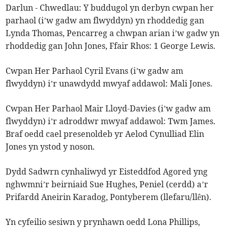
Darlun - Chwedlau: Y buddugol yn derbyn cwpan her
parhaol (i’w gadw am flwyddyn) yn rhoddedig gan
Lynda Thomas, Pencarreg a chwpan arian i’w gadw yn
rhoddedig gan John Jones, Ffair Rhos: 1 George Lewis.
Cwpan Her Parhaol Cyril Evans (i’w gadw am
flwyddyn) i’r unawdydd mwyaf addawol: Mali Jones.
Cwpan Her Parhaol Mair Lloyd-Davies (i’w gadw am
flwyddyn) i’r adroddwr mwyaf addawol: Twm James.
Braf oedd cael presenoldeb yr Aelod Cynulliad Elin
Jones yn ystod y noson.
Dydd Sadwrn cynhaliwyd yr Eisteddfod Agored yng
nghwmni’r beirniaid Sue Hughes, Peniel (cerdd) a’r
Prifardd Aneirin Karadog, Pontyberem (llefaru/llên).
Yn cyfeilio sesiwn y prynhawn oedd Lona Phillips,