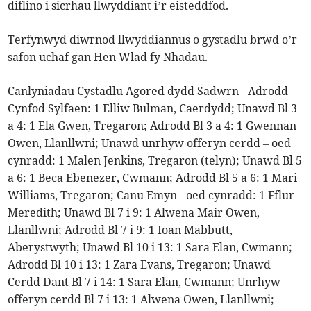
diflino i sicrhau llwyddiant i’r eisteddfod.
Terfynwyd diwrnod llwyddiannus o gystadlu brwd o’r
safon uchaf gan Hen Wlad fy Nhadau.
Canlyniadau Cystadlu Agored dydd Sadwrn - Adrodd
Cynfod Sylfaen: 1 Elliw Bulman, Caerdydd; Unawd Bl 3
a 4: 1 Ela Gwen, Tregaron; Adrodd Bl 3 a 4: 1 Gwennan
Owen, Llanllwni; Unawd unrhyw offeryn cerdd – oed
cynradd: 1 Malen Jenkins, Tregaron (telyn); Unawd Bl 5
a 6: 1 Beca Ebenezer, Cwmann; Adrodd Bl 5 a 6: 1 Mari
Williams, Tregaron; Canu Emyn - oed cynradd: 1 Fflur
Meredith; Unawd Bl 7 i 9: 1 Alwena Mair Owen,
Llanllwni; Adrodd Bl 7 i 9: 1 Ioan Mabbutt,
Aberystwyth; Unawd Bl 10 i 13: 1 Sara Elan, Cwmann;
Adrodd Bl 10 i 13: 1 Zara Evans, Tregaron; Unawd
Cerdd Dant Bl 7 i 14: 1 Sara Elan, Cwmann; Unrhyw
offeryn cerdd Bl 7 i 13: 1 Alwena Owen, Llanllwni;