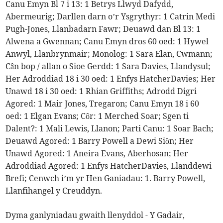
Canu Emyn Bl 7 i 13: 1 Betrys Llwyd Dafydd,
Abermeurig; Darllen darn o’r Ysgrythyr: 1 Catrin Medi
Pugh-Jones, Llanbadarn Fawr; Deuawd dan Bl 13: 1
Alwena a Gwennan; Canu Emyn dros 60 oed: 1 Hywel
Anwyl, Llanbrynmair; Monolog: 1 Sara Elan, Cwmann;
Cân bop / allan o Sioe Gerdd: 1 Sara Davies, Llandysul;
Her Adroddiad 18 i 30 oed: 1 Enfys HatcherDavies; Her
Unawd 18 i 30 oed: 1 Rhian Griffiths; Adrodd Digri
Agored: 1 Mair Jones, Tregaron; Canu Emyn 18 i 60
oed: 1 Elgan Evans; Côr: 1 Merched Soar; Sgen ti
Dalent?: 1 Mali Lewis, Llanon; Parti Canu: 1 Soar Bach;
Deuawd Agored: 1 Barry Powell a Dewi Siôn; Her
Unawd Agored: 1 Aneira Evans, Aberhosan; Her
Adroddiad Agored: 1 Enfys HatcherDavies, Llanddewi
Brefi; Cenwch i’m yr Hen Ganiadau: 1. Barry Powell,
Llanfihangel y Creuddyn.
Dyma ganlyniadau gwaith llenyddol - Y Gadair,