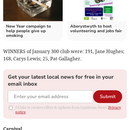
New Year campaign to
Aberystwyth to host
help people give up
volunteering and jobs fair
smoking
WINNERS of January 300 club were: 191, Jane Hughes;
168, Carys Lewis; 25, Pat Gallagher.
Get your latest local news for free in your
email inbox
Submit
I'd like to receive offers & updates from Cambrian News.
Privacy
notice
Carnival