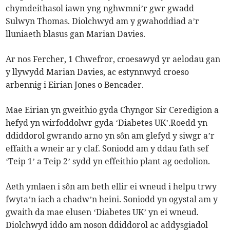
chymdeithasol iawn yng nghwmni’r gwr gwadd
Sulwyn Thomas. Diolchwyd am y gwahoddiad a’r
lluniaeth blasus gan Marian Davies.
Ar nos Fercher, 1 Chwefror, croesawyd yr aelodau gan
y llywydd Marian Davies, ac estynnwyd croeso
arbennig i Eirian Jones o Bencader.
Mae Eirian yn gweithio gyda Chyngor Sir Ceredigion a
hefyd yn wirfoddolwr gyda ‘Diabetes UK’.Roedd yn
ddiddorol gwrando arno yn sôn am glefyd y siwgr a’r
effaith a wneir ar y claf. Soniodd am y ddau fath sef
‘Teip 1’ a Teip 2’ sydd yn effeithio plant ag oedolion.
Aeth ymlaen i sôn am beth ellir ei wneud i helpu trwy
fwyta’n iach a chadw’n heini. Soniodd yn ogystal am y
gwaith da mae elusen ‘Diabetes UK’ yn ei wneud.
Diolchwyd iddo am noson ddiddorol ac addysgiadol