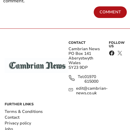
comment.
COMMENT
CONTACT
FOLLOW
US
Cambrian News
PO Box 141
Aberystwyth
Wales
SY23 9DP
Tel:
01970
615000
edit@cambrian-
news.co.uk
FURTHER LINKS
Terms & Conditions
Contact
Privacy policy
Jobs