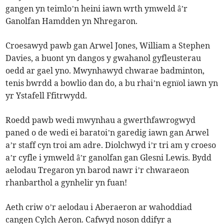
gangen yn teimlo’n heini iawn wrth ymweld â’r
Ganolfan Hamdden yn Nhregaron.
Croesawyd pawb gan Arwel Jones, William a Stephen
Davies, a buont yn dangos y gwahanol gyfleusterau
oedd ar gael yno. Mwynhawyd chwarae badminton,
tenis bwrdd a bowlio dan do, a bu rhai’n egnïol iawn yn
yr Ystafell Ffitrwydd.
Roedd pawb wedi mwynhau a gwerthfawrogwyd
paned o de wedi ei baratoi’n garedig iawn gan Arwel
a’r staff cyn troi am adre. Diolchwyd i’r tri am y croeso
a’r cyfle i ymweld â’r ganolfan gan Glesni Lewis. Bydd
aelodau Tregaron yn barod nawr i’r chwaraeon
rhanbarthol a gynhelir yn fuan!
Aeth criw o’r aelodau i Aberaeron ar wahoddiad
cangen Cylch Aeron. Cafwyd noson ddifyr a