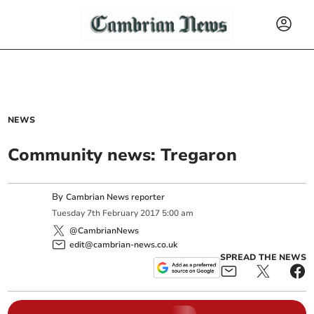
NEWS
Community news: Tregaron
By
Cambrian News reporter
Tuesday
7
th
February
2017
5:00 am
@CambrianNews
edit@cambrian-news.co.uk
SPREAD THE NEWS