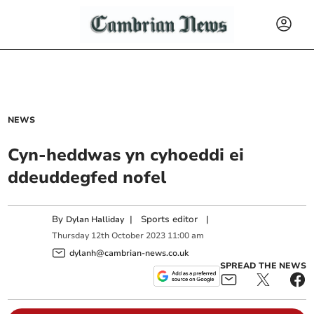
NEWS
Cyn-heddwas yn cyhoeddi ei
ddeuddegfed nofel
By
|
Sports editor
|
Dylan Halliday
Thursday
12
th
October
2023
11:00 am
dylanh@cambrian-news.co.uk
SPREAD THE NEWS