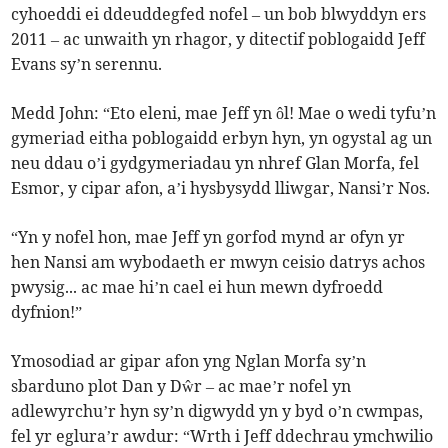
cyhoeddi ei ddeuddegfed nofel – un bob blwyddyn ers
2011 – ac unwaith yn rhagor, y ditectif poblogaidd Jeff
Evans sy’n serennu.
Medd John: “Eto eleni, mae Jeff yn ôl! Mae o wedi tyfu’n
gymeriad eitha poblogaidd erbyn hyn, yn ogystal ag un
neu ddau o’i gydgymeriadau yn nhref Glan Morfa, fel
Esmor, y cipar afon, a’i hysbysydd lliwgar, Nansi’r Nos.
“Yn y nofel hon, mae Jeff yn gorfod mynd ar ofyn yr
hen Nansi am wybodaeth er mwyn ceisio datrys achos
pwysig... ac mae hi’n cael ei hun mewn dyfroedd
dyfnion!”
Ymosodiad ar gipar afon yng Nglan Morfa sy’n
sbarduno plot Dan y Dŵr – ac mae’r nofel yn
adlewyrchu’r hyn sy’n digwydd yn y byd o’n cwmpas,
fel yr eglura’r awdur: “Wrth i Jeff ddechrau ymchwilio