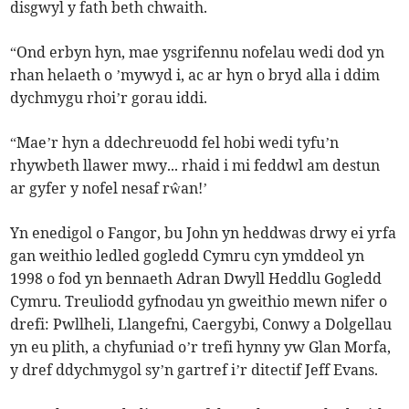
disgwyl y fath beth chwaith.
“Ond erbyn hyn, mae ysgrifennu nofelau wedi dod yn
rhan helaeth o ’mywyd i, ac ar hyn o bryd alla i ddim
dychmygu rhoi’r gorau iddi.
“Mae’r hyn a ddechreuodd fel hobi wedi tyfu’n
rhywbeth llawer mwy... rhaid i mi feddwl am destun
ar gyfer y nofel nesaf rŵan!’
Yn enedigol o Fangor, bu John yn heddwas drwy ei yrfa
gan weithio ledled gogledd Cymru cyn ymddeol yn
1998 o fod yn bennaeth Adran Dwyll Heddlu Gogledd
Cymru. Treuliodd gyfnodau yn gweithio mewn nifer o
drefi: Pwllheli, Llangefni, Caergybi, Conwy a Dolgellau
yn eu plith, a chyfuniad o’r trefi hynny yw Glan Morfa,
y dref ddychmygol sy’n gartref i’r ditectif Jeff Evans.