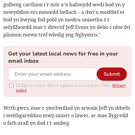
gollwng carthion i’r môr a’n hafonydd wedi bod yn y
newyddion ers misoedd bellach – a dwi’n meddwl ei
bod yn bwysig fod pobl yn medru uniaethu â’r
sefyllfaoedd mae’r ditectif Jeff Evans yn delio â nhw fel
plismon mewn tref wledig yng Nghymru.”
Get your latest local news for free in your
email inbox
Submit
I'd like to receive offers & updates from Cambrian News.
Privacy
notice
Wrth gwrs, mae’r ymchwiliad yn arwain Jeff yn ddwfn
i weithgareddau mwy sinistr o lawer, ac mae llygredd
o fath arall yn dod i’r amlwg.