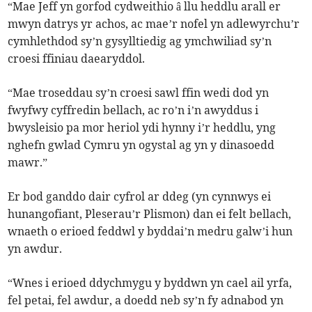
“Mae Jeff yn gorfod cydweithio â llu heddlu arall er
mwyn datrys yr achos, ac mae’r nofel yn adlewyrchu’r
cymhlethdod sy’n gysylltiedig ag ymchwiliad sy’n
croesi ffiniau daearyddol.
“Mae troseddau sy’n croesi sawl ffin wedi dod yn
fwyfwy cyffredin bellach, ac ro’n i’n awyddus i
bwysleisio pa mor heriol ydi hynny i’r heddlu, yng
nghefn gwlad Cymru yn ogystal ag yn y dinasoedd
mawr.”
Er bod ganddo dair cyfrol ar ddeg (yn cynnwys ei
hunangofiant, Pleserau’r Plismon) dan ei felt bellach,
wnaeth o erioed feddwl y byddai’n medru galw’i hun
yn awdur.
“Wnes i erioed ddychmygu y byddwn yn cael ail yrfa,
fel petai, fel awdur, a doedd neb sy’n fy adnabod yn