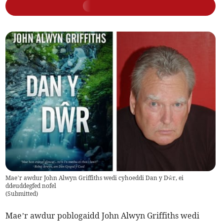
Mae’r awdur John Alwyn Griffiths wedi cyhoeddi Dan y Dŵr, ei
ddeuddegfed nofel
(
Submitted
)
Mae’r awdur poblogaidd John Alwyn Griffiths wedi