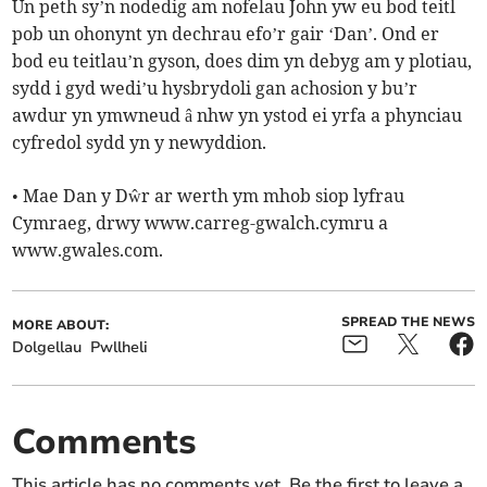
Un peth sy’n nodedig am nofelau John yw eu bod teitl
pob un ohonynt yn dechrau efo’r gair ‘Dan’. Ond er
bod eu teitlau’n gyson, does dim yn debyg am y plotiau,
sydd i gyd wedi’u hysbrydoli gan achosion y bu’r
awdur yn ymwneud â nhw yn ystod ei yrfa a phynciau
cyfredol sydd yn y newyddion.
• Mae Dan y Dŵr ar werth ym mhob siop lyfrau
Cymraeg, drwy www.carreg-gwalch.cymru a
www.gwales.com.
SPREAD THE NEWS
MORE ABOUT:
Dolgellau
Pwllheli
Comments
This article has no comments yet. Be the first to leave a