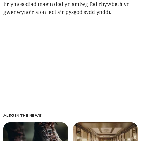
i’r ymosodiad mae’n dod yn amlwg fod rhywbeth yn
gwenwyno’r afon leol a’r pysgod sydd ynddi.
ALSO IN THE NEWS