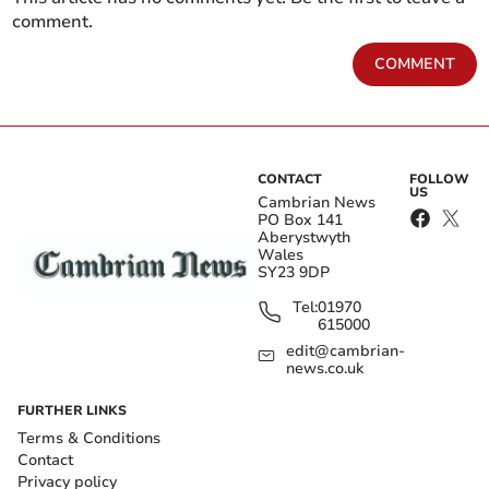
comment.
COMMENT
CONTACT
FOLLOW
US
Cambrian News
PO Box 141
Aberystwyth
Wales
SY23 9DP
Tel:
01970
615000
edit@cambrian-
news.co.uk
FURTHER LINKS
Terms & Conditions
Contact
Privacy policy