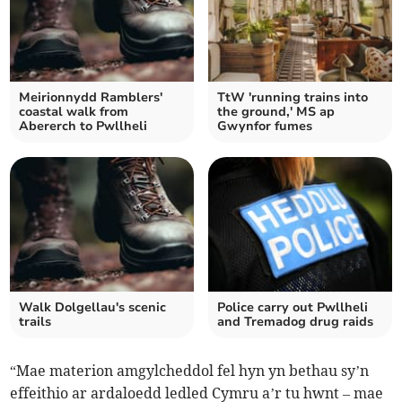
Meirionnydd Ramblers'
TtW 'running trains into
coastal walk from
the ground,' MS ap
Abererch to Pwllheli
Gwynfor fumes
Walk Dolgellau's scenic
Police carry out Pwllheli
trails
and Tremadog drug raids
“Mae materion amgylcheddol fel hyn yn bethau sy’n
effeithio ar ardaloedd ledled Cymru a’r tu hwnt ­– mae